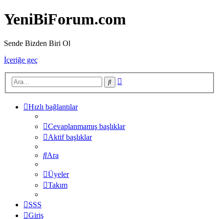
YeniBiForum.com
Sende Bizden Biri Ol
İçeriğe geç
Gelişmiş
Ara
arama
Hızlı bağlantılar
Cevaplanmamış başlıklar
Aktif başlıklar
Ara
Üyeler
Takım
SSS
Giriş