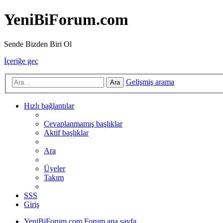
YeniBiForum.com
Sende Bizden Biri Ol
İçeriğe geç
Gelişmiş arama
Ara
Hızlı bağlantılar
Cevaplanmamış başlıklar
Aktif başlıklar
Ara
Üyeler
Takım
SSS
Giriş
YeniBiForum.com
Forum ana sayfa