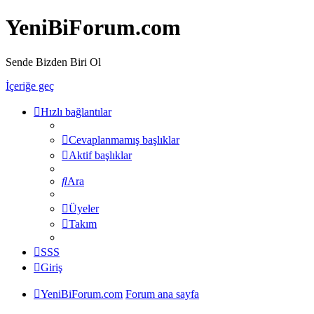
YeniBiForum.com
Sende Bizden Biri Ol
İçeriğe geç
Hızlı bağlantılar
Cevaplanmamış başlıklar
Aktif başlıklar
Ara
Üyeler
Takım
SSS
Giriş
YeniBiForum.com
Forum ana sayfa