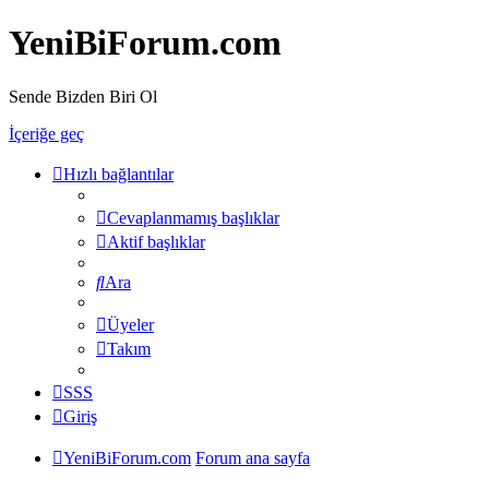
YeniBiForum.com
Sende Bizden Biri Ol
İçeriğe geç
Hızlı bağlantılar
Cevaplanmamış başlıklar
Aktif başlıklar
Ara
Üyeler
Takım
SSS
Giriş
YeniBiForum.com
Forum ana sayfa