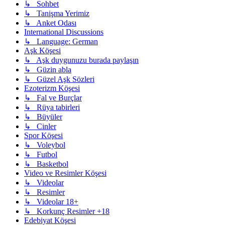
↳ Sohbet
↳ Tanişma Yerimiz
↳ Anket Odası
International Discussions
↳ Language: German
Aşk Köşesi
↳ Aşk duygunuzu burada paylaşın
↳ Güzin abla
↳ Güzel Aşk Sözleri
Ezoterizm Köşesi
↳ Fal ve Burçlar
↳ Rüya tabirleri
↳ Büyüler
↳ Cinler
Spor Köşesi
↳ Voleybol
↳ Futbol
↳ Basketbol
Video ve Resimler Köşesi
↳ Videolar
↳ Resimler
↳ Videolar 18+
↳ Korkunç Resimler +18
Edebiyat Köşesi