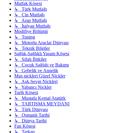
Mutfak Köşesi
↳ Türk Mutfağı
↳ Çin Mutfağı
↳ Arap Mutfağı
↳ İtalyan Mutfağı
Modifiye Bölümü
↳ Tuning
↳ Motorlu Araçlar Dünyası
↳ Teknik Bilgiler
Sağlık-Sağlıklı Yaşam Köşesi
↳ Şifalı Bitkiler
↳ Çocuk Sağlığı ve Bakımı
↳ Gebelik ve Annelik
Msn nickleri Güzel Nickler
↳ Aşk-Sevgi Nickleri
↳ Yabancı Nickler
Tarih Köşesi
↳ Mustafa Kemal Atatürk
↳ TARTIŞMA MEYDANI
↳ Türk Dünyası
↳ Osmanlı Tarihi
↳ Dünya Tarihi
Fan Köşesi
↳ Tarkan