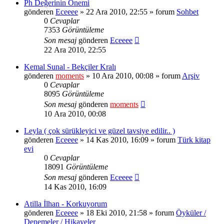
Ph Değerinin Önemi
gönderen
Eceeee
» 22 Ara 2010, 22:55 » forum
Sohbet
0
Cevaplar
7353
Görüntüleme
Son mesaj
gönderen
Eceeee
22 Ara 2010, 22:55
Kemal Sunal - Bekçiler Kralı
gönderen
moments
» 10 Ara 2010, 00:08 » forum
Arşiv
0
Cevaplar
8095
Görüntüleme
Son mesaj
gönderen
moments
10 Ara 2010, 00:08
Leyla ( çok sürükleyici ve güzel tavsiye edilir.. )
gönderen
Eceeee
» 14 Kas 2010, 16:09 » forum
Türk kitap
evi
0
Cevaplar
18091
Görüntüleme
Son mesaj
gönderen
Eceeee
14 Kas 2010, 16:09
Atilla İlhan - Korkuyorum
gönderen
Eceeee
» 18 Eki 2010, 21:58 » forum
Öyküler /
Denemeler / Hikayeler