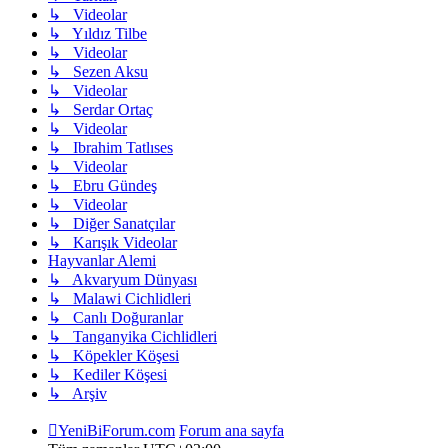
↳ Videolar
↳ Yıldız Tilbe
↳ Videolar
↳ Sezen Aksu
↳ Videolar
↳ Serdar Ortaç
↳ Videolar
↳ Ibrahim Tatlıses
↳ Videolar
↳ Ebru Gündeş
↳ Videolar
↳ Diğer Sanatçılar
↳ Karışık Videolar
Hayvanlar Alemi
↳ Akvaryum Dünyası
↳ Malawi Cichlidleri
↳ Canlı Doğuranlar
↳ Tanganyika Cichlidleri
↳ Köpekler Köşesi
↳ Kediler Köşesi
↳ Arşiv
YeniBiForum.com
Forum ana sayfa