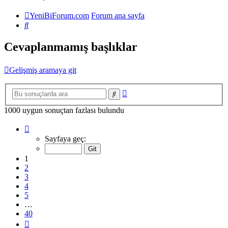
YeniBiForum.com
Forum ana sayfa
Ara
Cevaplanmamış başlıklar
Gelişmiş aramaya git
Gelişmiş
Ara
arama
1000 uygun sonuçtan fazlası bulundu
1
.
sayfa
Sayfaya geç:
(Toplam
40
1
sayfa)
2
3
4
5
…
40
Sonraki