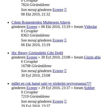
0
Cevaplar
7824
Görüntüleme
Son mesaj
gönderen
Eceeee
08 Eki 2010, 21:32
Çilgin Romenlerden Muhtesem Atlayis
gönderen
Eceeee
» 06 Eki 2010, 15:19 » forum
Videolar
0
Cevaplar
8363
Görüntüleme
Son mesaj
gönderen
Eceeee
06 Eki 2010, 15:19
Hiç Birşey Göründüğü Gibi Değil
gönderen
Eceeee
» 30 Eyl 2010, 23:08 » forum
Güzin abla
0
Cevaplar
16798
Görüntüleme
Son mesaj
gönderen
Eceeee
30 Eyl 2010, 23:08
millet en çok hangi şairi ve sözlerini seviyorsunuz???
gönderen
Eceeee
» 29 Eyl 2010, 23:37 » forum
Sohbet
0
Cevaplar
7219
Görüntüleme
Son mesaj
gönderen
Eceeee
29 Eyl 2010, 23:37