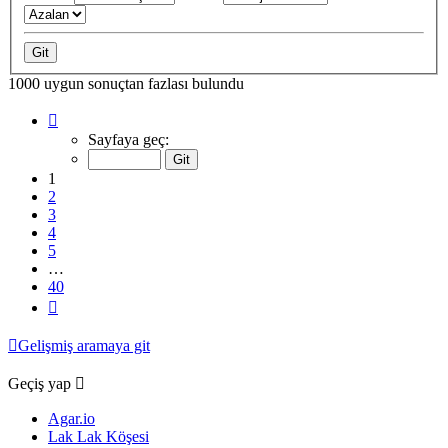
1000 uygun sonuçtan fazlası bulundu
1
.
sayfa
Sayfaya geç:
(Toplam
40
1
sayfa)
2
3
4
5
…
40
Sonraki
Gelişmiş aramaya git
Geçiş yap
Agar.io
Lak Lak Köşesi