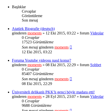
Başlıklar
Cevaplar
Görüntüleme
Son mesaj
Atatürk Biografie (deutsch)
gönderen
moments
» 12 Eki 2015, 03:22 » forum
Videolar
0
Cevaplar
17523
Görüntüleme
Son mesaj
gönderen
moments
12 Eki 2015, 03:22
Foruma Youtube videosu nasıl konur?
gönderen
moments
» 08 Eki 2015, 22:29 » forum
Sohbet
0
Cevaplar
85407
Görüntüleme
Son mesaj
gönderen
moments
08 Eki 2015, 22:29
Üniversiteli delikanlı PKK'lı genci böyle madara etti!
gönderen
moments
» 28 Eyl 2015, 23:07 » forum
Videolar
0
Cevaplar
9688
Görüntüleme
Son mesaj
gönderen
moments