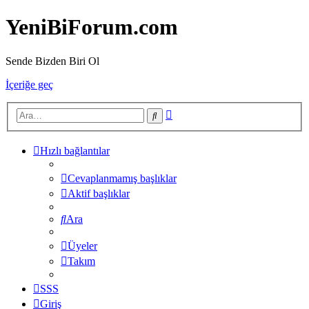
YeniBiForum.com
Sende Bizden Biri Ol
İçeriğe geç
Gelişmiş
Ara
arama
Hızlı bağlantılar
Cevaplanmamış başlıklar
Aktif başlıklar
Ara
Üyeler
Takım
SSS
Giriş