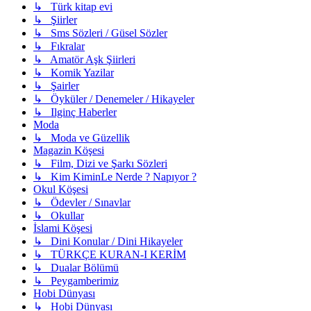
↳ Türk kitap evi
↳ Şiirler
↳ Sms Sözleri / Güsel Sözler
↳ Fıkralar
↳ Amatör Aşk Şiirleri
↳ Komik Yazilar
↳ Şairler
↳ Öyküler / Denemeler / Hikayeler
↳ Ilginç Haberler
Moda
↳ Moda ve Güzellik
Magazin Köşesi
↳ Film, Dizi ve Şarkı Sözleri
↳ Kim KiminLe Nerde ? Napıyor ?
Okul Köşesi
↳ Ödevler / Sınavlar
↳ Okullar
İslami Köşesi
↳ Dini Konular / Dini Hikayeler
↳ TÜRKÇE KURAN-I KERİM
↳ Dualar Bölümü
↳ Peygamberimiz
Hobi Dünyası
↳ Hobi Dünyası