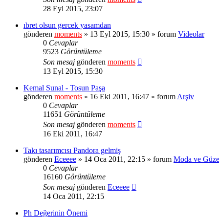
28 Eyl 2015, 23:07
ıbret olsun gercek yasamdan
gönderen
moments
» 13 Eyl 2015, 15:30 » forum
Videolar
0
Cevaplar
9523
Görüntüleme
Son mesaj
gönderen
moments
13 Eyl 2015, 15:30
Kemal Sunal - Tosun Paşa
gönderen
moments
» 16 Eki 2011, 16:47 » forum
Arşiv
0
Cevaplar
11651
Görüntüleme
Son mesaj
gönderen
moments
16 Eki 2011, 16:47
Takı tasarımcısı Pandora gelmiş
gönderen
Eceeee
» 14 Oca 2011, 22:15 » forum
Moda ve Güzel
0
Cevaplar
16160
Görüntüleme
Son mesaj
gönderen
Eceeee
14 Oca 2011, 22:15
Ph Değerinin Önemi