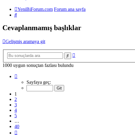
YeniBiForum.com
Forum ana sayfa
Ara
Cevaplanmamış başlıklar
Gelişmiş aramaya git
Gelişmiş
Ara
arama
1000 uygun sonuçtan fazlası bulundu
1
.
sayfa
Sayfaya geç:
(Toplam
40
1
sayfa)
2
3
4
5
…
40
Sonraki