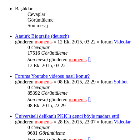
Başlıklar
Cevaplar
Görüntüleme
Son mesaj
Atatürk Biografie (deutsch)
gönderen
moments
» 12 Eki 2015, 03:22 » forum
Videolar
0
Cevaplar
17516
Görüntüleme
Son mesaj
gönderen
moments
12 Eki 2015, 03:22
Foruma Youtube videosu nasıl konur?
gönderen
moments
» 08 Eki 2015, 22:29 » forum
Sohbet
0
Cevaplar
85392
Görüntüleme
Son mesaj
gönderen
moments
08 Eki 2015, 22:29
Üniversiteli delikanlı PKK'lı genci böyle madara etti!
gönderen
moments
» 28 Eyl 2015, 23:07 » forum
Videolar
0
Cevaplar
9681
Görüntüleme
Son mesaj
gönderen
moments