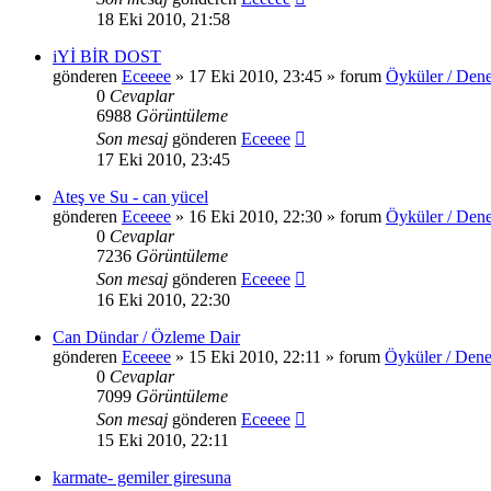
18 Eki 2010, 21:58
iYİ BİR DOST
gönderen
Eceeee
» 17 Eki 2010, 23:45 » forum
Öyküler / Dene
0
Cevaplar
6988
Görüntüleme
Son mesaj
gönderen
Eceeee
17 Eki 2010, 23:45
Ateş ve Su - can yücel
gönderen
Eceeee
» 16 Eki 2010, 22:30 » forum
Öyküler / Dene
0
Cevaplar
7236
Görüntüleme
Son mesaj
gönderen
Eceeee
16 Eki 2010, 22:30
Can Dündar / Özleme Dair
gönderen
Eceeee
» 15 Eki 2010, 22:11 » forum
Öyküler / Dene
0
Cevaplar
7099
Görüntüleme
Son mesaj
gönderen
Eceeee
15 Eki 2010, 22:11
karmate- gemiler giresuna