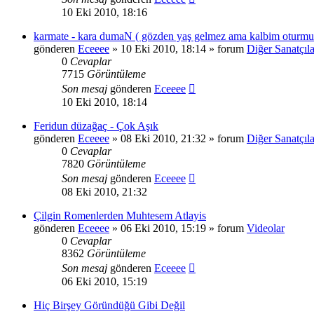
10 Eki 2010, 18:16
karmate - kara dumaN ( gözden yaş gelmez ama kalbim oturmu
gönderen
Eceeee
» 10 Eki 2010, 18:14 » forum
Diğer Sanatçıla
0
Cevaplar
7715
Görüntüleme
Son mesaj
gönderen
Eceeee
10 Eki 2010, 18:14
Feridun düzağaç - Çok Aşık
gönderen
Eceeee
» 08 Eki 2010, 21:32 » forum
Diğer Sanatçıla
0
Cevaplar
7820
Görüntüleme
Son mesaj
gönderen
Eceeee
08 Eki 2010, 21:32
Çilgin Romenlerden Muhtesem Atlayis
gönderen
Eceeee
» 06 Eki 2010, 15:19 » forum
Videolar
0
Cevaplar
8362
Görüntüleme
Son mesaj
gönderen
Eceeee
06 Eki 2010, 15:19
Hiç Birşey Göründüğü Gibi Değil