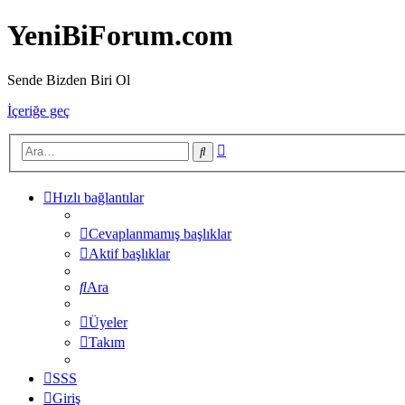
YeniBiForum.com
Sende Bizden Biri Ol
İçeriğe geç
Gelişmiş
Ara
arama
Hızlı bağlantılar
Cevaplanmamış başlıklar
Aktif başlıklar
Ara
Üyeler
Takım
SSS
Giriş