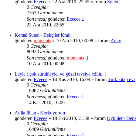
gönderen
Eceeee
» 22 Ara 2010, 22:55 » forum
Sohbet
0
Cevaplar
7352
Görüntüleme
Son mesaj
gönderen
Eceeee
22 Ara 2010, 22:55
Kemal Sunal - Bekçiler Kralı
gönderen
moments
» 10 Ara 2010, 00:08 » forum
Arşiv
0
Cevaplar
8092
Görüntüleme
Son mesaj
gönderen
moments
10 Ara 2010, 00:08
Leyla ( çok sürükleyici ve güzel tavsiye edilir.. )
gönderen
Eceeee
» 14 Kas 2010, 16:09 » forum
Türk kitap evi
0
Cevaplar
18087
Görüntüleme
Son mesaj
gönderen
Eceeee
14 Kas 2010, 16:09
Atilla İlhan - Korkuyorum
gönderen
Eceeee
» 18 Eki 2010, 21:58 » forum
Öyküler / Dene
0
Cevaplar
16489
Görüntüleme
Son mesaj
gönderen
Eceeee