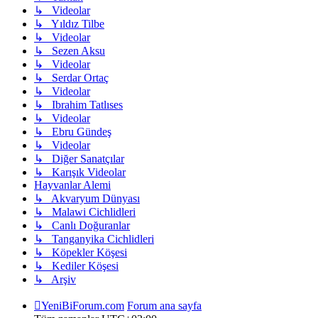
↳ Videolar
↳ Yıldız Tilbe
↳ Videolar
↳ Sezen Aksu
↳ Videolar
↳ Serdar Ortaç
↳ Videolar
↳ Ibrahim Tatlıses
↳ Videolar
↳ Ebru Gündeş
↳ Videolar
↳ Diğer Sanatçılar
↳ Karışık Videolar
Hayvanlar Alemi
↳ Akvaryum Dünyası
↳ Malawi Cichlidleri
↳ Canlı Doğuranlar
↳ Tanganyika Cichlidleri
↳ Köpekler Köşesi
↳ Kediler Köşesi
↳ Arşiv
YeniBiForum.com
Forum ana sayfa