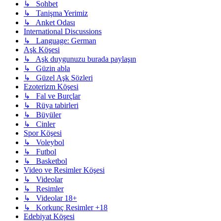
↳ Sohbet
↳ Tanişma Yerimiz
↳ Anket Odası
International Discussions
↳ Language: German
Aşk Köşesi
↳ Aşk duygunuzu burada paylaşın
↳ Güzin abla
↳ Güzel Aşk Sözleri
Ezoterizm Köşesi
↳ Fal ve Burçlar
↳ Rüya tabirleri
↳ Büyüler
↳ Cinler
Spor Köşesi
↳ Voleybol
↳ Futbol
↳ Basketbol
Video ve Resimler Köşesi
↳ Videolar
↳ Resimler
↳ Videolar 18+
↳ Korkunç Resimler +18
Edebiyat Köşesi