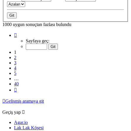
1000 uygun sonuçtan fazlası bulundu
1
.
sayfa
Sayfaya geç:
(Toplam
40
1
sayfa)
2
3
4
5
…
40
Sonraki
Gelişmiş aramaya git
Geçiş yap
Agar.io
Lak Lak Köşesi