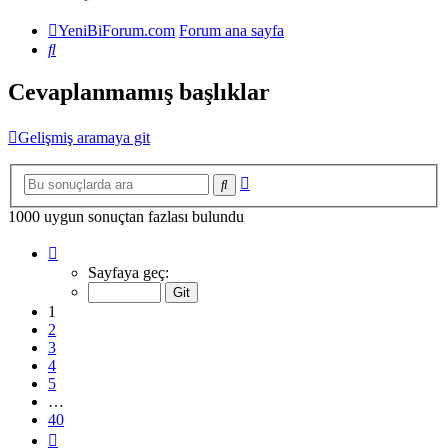
YeniBiForum.com
Forum ana sayfa
Ara
Cevaplanmamış başlıklar
Gelişmiş aramaya git
Gelişmiş
Ara
arama
1000 uygun sonuçtan fazlası bulundu
1
.
sayfa
Sayfaya geç:
(Toplam
40
1
sayfa)
2
3
4
5
…
40
Sonraki