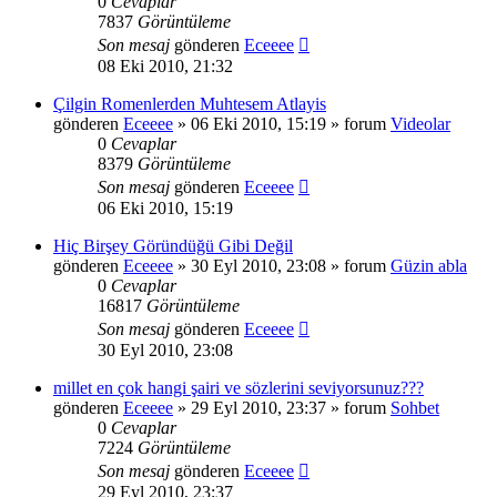
0
Cevaplar
7837
Görüntüleme
Son mesaj
gönderen
Eceeee
08 Eki 2010, 21:32
Çilgin Romenlerden Muhtesem Atlayis
gönderen
Eceeee
» 06 Eki 2010, 15:19 » forum
Videolar
0
Cevaplar
8379
Görüntüleme
Son mesaj
gönderen
Eceeee
06 Eki 2010, 15:19
Hiç Birşey Göründüğü Gibi Değil
gönderen
Eceeee
» 30 Eyl 2010, 23:08 » forum
Güzin abla
0
Cevaplar
16817
Görüntüleme
Son mesaj
gönderen
Eceeee
30 Eyl 2010, 23:08
millet en çok hangi şairi ve sözlerini seviyorsunuz???
gönderen
Eceeee
» 29 Eyl 2010, 23:37 » forum
Sohbet
0
Cevaplar
7224
Görüntüleme
Son mesaj
gönderen
Eceeee
29 Eyl 2010, 23:37