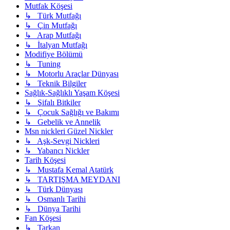
Mutfak Köşesi
↳ Türk Mutfağı
↳ Çin Mutfağı
↳ Arap Mutfağı
↳ İtalyan Mutfağı
Modifiye Bölümü
↳ Tuning
↳ Motorlu Araçlar Dünyası
↳ Teknik Bilgiler
Sağlık-Sağlıklı Yaşam Köşesi
↳ Şifalı Bitkiler
↳ Çocuk Sağlığı ve Bakımı
↳ Gebelik ve Annelik
Msn nickleri Güzel Nickler
↳ Aşk-Sevgi Nickleri
↳ Yabancı Nickler
Tarih Köşesi
↳ Mustafa Kemal Atatürk
↳ TARTIŞMA MEYDANI
↳ Türk Dünyası
↳ Osmanlı Tarihi
↳ Dünya Tarihi
Fan Köşesi
↳ Tarkan