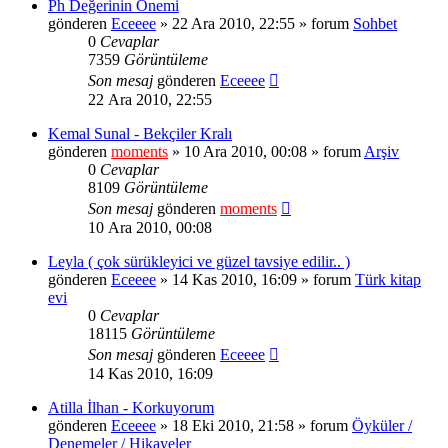
Ph Değerinin Önemi
gönderen
Eceeee
» 22 Ara 2010, 22:55 » forum
Sohbet
0
Cevaplar
7359
Görüntüleme
Son mesaj
gönderen
Eceeee
22 Ara 2010, 22:55
Kemal Sunal - Bekçiler Kralı
gönderen
moments
» 10 Ara 2010, 00:08 » forum
Arşiv
0
Cevaplar
8109
Görüntüleme
Son mesaj
gönderen
moments
10 Ara 2010, 00:08
Leyla ( çok sürükleyici ve güzel tavsiye edilir.. )
gönderen
Eceeee
» 14 Kas 2010, 16:09 » forum
Türk kitap
evi
0
Cevaplar
18115
Görüntüleme
Son mesaj
gönderen
Eceeee
14 Kas 2010, 16:09
Atilla İlhan - Korkuyorum
gönderen
Eceeee
» 18 Eki 2010, 21:58 » forum
Öyküler /
Denemeler / Hikayeler