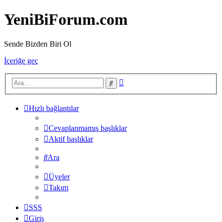
YeniBiForum.com
Sende Bizden Biri Ol
İçeriğe geç
Gelişmiş
Ara
arama
Hızlı bağlantılar
Cevaplanmamış başlıklar
Aktif başlıklar
Ara
Üyeler
Takım
SSS
Giriş