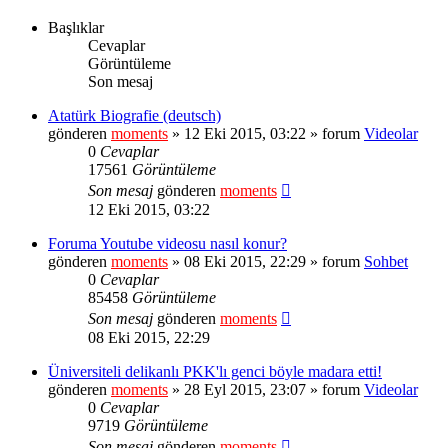
Başlıklar
Cevaplar
Görüntüleme
Son mesaj
Atatürk Biografie (deutsch)
gönderen
moments
» 12 Eki 2015, 03:22 » forum
Videolar
0
Cevaplar
17561
Görüntüleme
Son mesaj
gönderen
moments
12 Eki 2015, 03:22
Foruma Youtube videosu nasıl konur?
gönderen
moments
» 08 Eki 2015, 22:29 » forum
Sohbet
0
Cevaplar
85458
Görüntüleme
Son mesaj
gönderen
moments
08 Eki 2015, 22:29
Üniversiteli delikanlı PKK'lı genci böyle madara etti!
gönderen
moments
» 28 Eyl 2015, 23:07 » forum
Videolar
0
Cevaplar
9719
Görüntüleme
Son mesaj
gönderen
moments