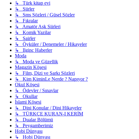
↳ Türk kitap evi
↳ Şiirler
↳ Sms Sözleri / Güsel Sözler
↳ Fıkralar
↳ Amatör Aşk Şiirleri
↳ Komik Yazilar
↳ Şairler
↳ Öyküler / Denemeler / Hikayeler
↳ Ilginç Haberler
Moda
↳ Moda ve Güzellik
Magazin Köşesi
↳ Film, Dizi ve Şarkı Sözleri
↳ Kim KiminLe Nerde ? Napıyor ?
Okul Köşesi
↳ Ödevler / Sınavlar
↳ Okullar
İslami Köşesi
↳ Dini Konular / Dini Hikayeler
↳ TÜRKÇE KURAN-I KERİM
↳ Dualar Bölümü
↳ Peygamberimiz
Hobi Dünyası
↳ Hobi Dünyası