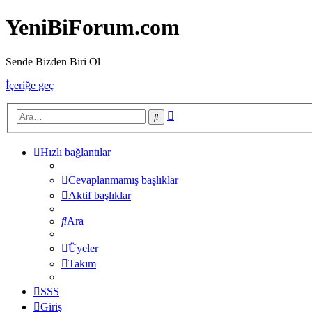
YeniBiForum.com
Sende Bizden Biri Ol
İçeriğe geç
Gelişmiş
Ara
arama
Hızlı bağlantılar
Cevaplanmamış başlıklar
Aktif başlıklar
Ara
Üyeler
Takım
SSS
Giriş