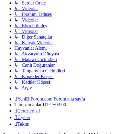
↳ Serdar Ortaç
↳ Videolar
↳ Ibrahim Tatlıses
↳ Videolar
↳ Ebru Gündeş
↳ Videolar
↳ Diğer Sanatçılar
↳ Karışık Videolar
Hayvanlar Alemi
↳ Akvaryum Dünyası
↳ Malawi Cichlidleri
↳ Canlı Doğuranlar
↳ Tanganyika Cichlidleri
↳ Köpekler Köşesi
↳ Kediler Köşesi
↳ Arşiv
YeniBiForum.com
Forum ana sayfa
Tüm zamanlar
UTC+03:00
Çerezleri sil
Üyeler
Takım