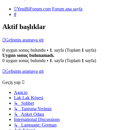
YeniBiForum.com
Forum ana sayfa
Ara
Aktif başlıklar
Gelişmiş aramaya git
0 uygun sonuç bulundu •
1
. sayfa (Toplam
1
sayfa)
Uygun sonuç bulunamadı.
0 uygun sonuç bulundu •
1
. sayfa (Toplam
1
sayfa)
Gelişmiş aramaya git
Geçiş yap
Agar.io
Lak Lak Köşesi
↳ Sohbet
↳ Tanişma Yerimiz
↳ Anket Odası
International Discussions
↳ Language: German