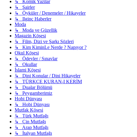
↳ Komik Yazilar
↳ Şairler
↳ Öyküler / Denemeler / Hikayeler
↳ Ilginç Haberler
Moda
↳ Moda ve Güzellik
Magazin Köşesi
↳ Film, Dizi ve Şarkı Sözleri
↳ Kim KiminLe Nerde ? Napıyor ?
Okul Köşesi
↳ Ödevler / Sınavlar
↳ Okullar
İslami Köşesi
↳ Dini Konular / Dini Hikayeler
↳ TÜRKÇE KURAN-I KERİM
↳ Dualar Bölümü
↳ Peygamberimiz
Hobi Dünyası
↳ Hobi Dünyası
Mutfak Köşesi
↳ Türk Mutfağı
↳ Çin Mutfağı
↳ Arap Mutfağı
↳ İtalyan Mutfağı