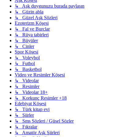
Aşk Köşesi
↳ Aşk duygunuzu burada paylaşın
↳ Güzin abla
↳ Güzel Aşk Sözleri
Ezoterizm Köşesi
↳ Fal ve Burçlar
↳ Rüya tabirleri
↳ Büyüler
↳ Cinler
Spor Köşesi
↳ Voleybol
↳ Futbol
↳ Basketbol
Video ve Resimler Köşesi
↳ Videolar
↳ Resimler
↳ Videolar 18+
↳ Korkunç Resimler +18
Edebiyat Köşesi
↳ Türk kitap evi
↳ Şiirler
↳ Sms Sözleri / Güsel Sözler
↳ Fıkralar
↳ Amatör Aşk Şiirleri