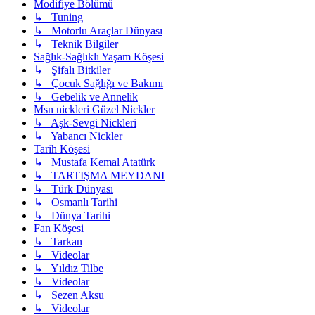
Modifiye Bölümü
↳ Tuning
↳ Motorlu Araçlar Dünyası
↳ Teknik Bilgiler
Sağlık-Sağlıklı Yaşam Köşesi
↳ Şifalı Bitkiler
↳ Çocuk Sağlığı ve Bakımı
↳ Gebelik ve Annelik
Msn nickleri Güzel Nickler
↳ Aşk-Sevgi Nickleri
↳ Yabancı Nickler
Tarih Köşesi
↳ Mustafa Kemal Atatürk
↳ TARTIŞMA MEYDANI
↳ Türk Dünyası
↳ Osmanlı Tarihi
↳ Dünya Tarihi
Fan Köşesi
↳ Tarkan
↳ Videolar
↳ Yıldız Tilbe
↳ Videolar
↳ Sezen Aksu
↳ Videolar