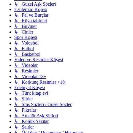
↳ Güzel Aşk Sözleri
Ezoterizm Köşesi
↳ Fal ve Burçlar
↳ Rüya tabirleri
↳ Büyüler
↳ Cinler
Spor Köşesi
↳ Voleybol
↳ Futbol
↳ Basketbol
Video ve Resimler Köşesi
↳ Videolar
↳ Resimler
↳ Videolar 18+
↳ Korkunç Resimler +18
Edebiyat Köşesi
↳ Türk kitap evi
↳ Şiirler
↳ Sms Sözleri / Güsel Sözler
↳ Fıkralar
↳ Amatör Aşk Şiirleri
↳ Komik Yazilar
↳ Şairler
↳ Öyküler / Denemeler / Hikayeler