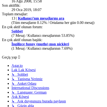
16 Ağu 2008, 15:58
Son aktiflik:
29 Oca 2019, 18:07
Toplam mesajlar:
13 |
Kullanıcı’nın mesajlarını ara
(Tüm mesajların 0.12% / Ortalama her gün 0.00 mesaj)
En çok aktif olunan forum:
Sohbet
(7 Mesaj / Kullanıcı mesajlarının 53.85%)
En çok aktif olunan başlık:
İngilizce funny (mutlu) msn nickleri
(1 Mesaj / Kullanıcı mesajlarının 7.69%)
Geçiş yap
Agar.io
Lak Lak Köşesi
↳ Sohbet
↳ Tanişma Yerimiz
↳ Anket Odası
International Discussions
↳ Language: German
Aşk Köşesi
↳ Aşk duygunuzu burada paylaşın
↳ Güzin abla