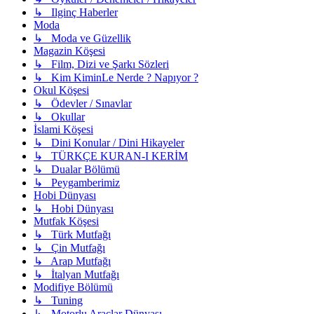
↳ Ilginç Haberler
Moda
↳ Moda ve Güzellik
Magazin Köşesi
↳ Film, Dizi ve Şarkı Sözleri
↳ Kim KiminLe Nerde ? Napıyor ?
Okul Köşesi
↳ Ödevler / Sınavlar
↳ Okullar
İslami Köşesi
↳ Dini Konular / Dini Hikayeler
↳ TÜRKÇE KURAN-I KERİM
↳ Dualar Bölümü
↳ Peygamberimiz
Hobi Dünyası
↳ Hobi Dünyası
Mutfak Köşesi
↳ Türk Mutfağı
↳ Çin Mutfağı
↳ Arap Mutfağı
↳ İtalyan Mutfağı
Modifiye Bölümü
↳ Tuning
↳ Motorlu Araçlar Dünyası