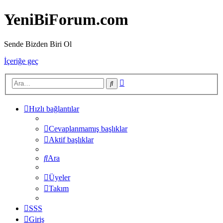
YeniBiForum.com
Sende Bizden Biri Ol
İçeriğe geç
Gelişmiş
Ara
arama
Hızlı bağlantılar
Cevaplanmamış başlıklar
Aktif başlıklar
Ara
Üyeler
Takım
SSS
Giriş