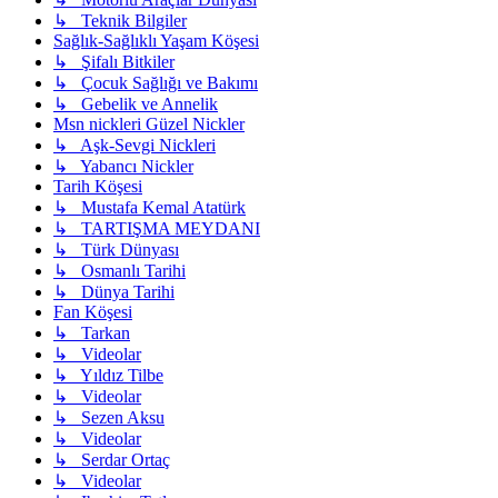
↳ Teknik Bilgiler
Sağlık-Sağlıklı Yaşam Köşesi
↳ Şifalı Bitkiler
↳ Çocuk Sağlığı ve Bakımı
↳ Gebelik ve Annelik
Msn nickleri Güzel Nickler
↳ Aşk-Sevgi Nickleri
↳ Yabancı Nickler
Tarih Köşesi
↳ Mustafa Kemal Atatürk
↳ TARTIŞMA MEYDANI
↳ Türk Dünyası
↳ Osmanlı Tarihi
↳ Dünya Tarihi
Fan Köşesi
↳ Tarkan
↳ Videolar
↳ Yıldız Tilbe
↳ Videolar
↳ Sezen Aksu
↳ Videolar
↳ Serdar Ortaç
↳ Videolar