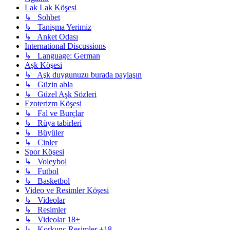
Lak Lak Köşesi
↳ Sohbet
↳ Tanişma Yerimiz
↳ Anket Odası
International Discussions
↳ Language: German
Aşk Köşesi
↳ Aşk duygunuzu burada paylaşın
↳ Güzin abla
↳ Güzel Aşk Sözleri
Ezoterizm Köşesi
↳ Fal ve Burçlar
↳ Rüya tabirleri
↳ Büyüler
↳ Cinler
Spor Köşesi
↳ Voleybol
↳ Futbol
↳ Basketbol
Video ve Resimler Köşesi
↳ Videolar
↳ Resimler
↳ Videolar 18+
↳ Korkunç Resimler +18