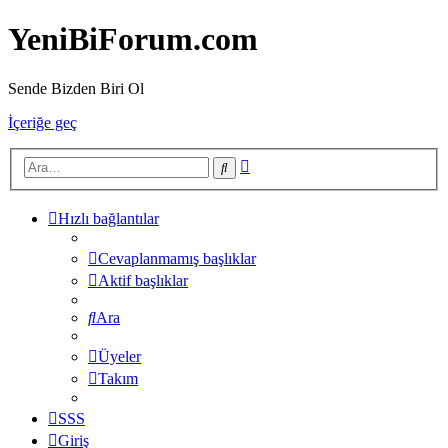
YeniBiForum.com
Sende Bizden Biri Ol
İçeriğe geç
Gelişmiş
Ara
arama
Hızlı bağlantılar
Cevaplanmamış başlıklar
Aktif başlıklar
Ara
Üyeler
Takım
SSS
Giriş