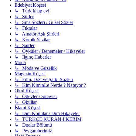
Edebiyat Köşesi
↳ Türk kitap evi
↳ Şiirler
↳ Sms Sözleri / Güsel Sözler
↳ Fıkralar
↳ Amatör Aşk Şiirleri
↳ Komik Yazilar
↳ Şairler
↳ Öyküler / Denemeler / Hikayeler
↳ Ilginç Haberler
Moda
↳ Moda ve Güzellik
Magazin Köşesi
↳ Film, Dizi ve Şarkı Sözleri
↳ Kim KiminLe Nerde ? Napıyor ?
Okul Köşesi
↳ Ödevler / Sınavlar
↳ Okullar
İslami Köşesi
↳ Dini Konular / Dini Hikayeler
↳ TÜRKÇE KURAN-I KERİM
↳ Dualar Bölümü
↳ Peygamberimiz