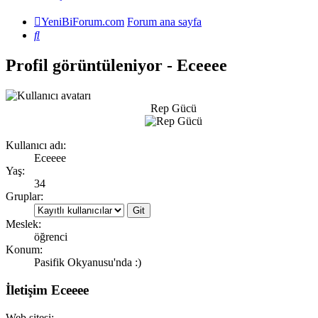
YeniBiForum.com
Forum ana sayfa
Ara
Profil görüntüleniyor - Eceeee
Rep Gücü
Kullanıcı adı:
Eceeee
Yaş:
34
Gruplar:
Meslek:
öğrenci
Konum:
Pasifik Okyanusu'nda :)
İletişim Eceeee
Web sitesi: