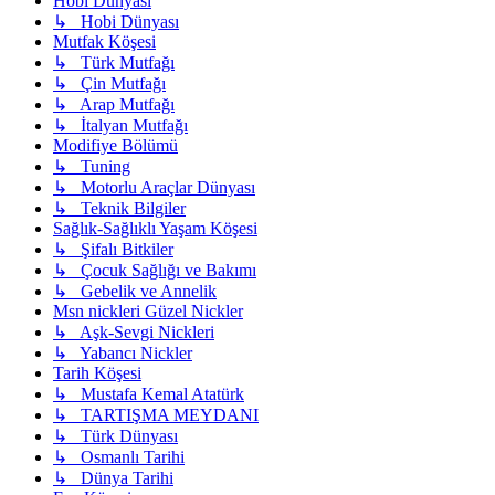
Hobi Dünyası
↳ Hobi Dünyası
Mutfak Köşesi
↳ Türk Mutfağı
↳ Çin Mutfağı
↳ Arap Mutfağı
↳ İtalyan Mutfağı
Modifiye Bölümü
↳ Tuning
↳ Motorlu Araçlar Dünyası
↳ Teknik Bilgiler
Sağlık-Sağlıklı Yaşam Köşesi
↳ Şifalı Bitkiler
↳ Çocuk Sağlığı ve Bakımı
↳ Gebelik ve Annelik
Msn nickleri Güzel Nickler
↳ Aşk-Sevgi Nickleri
↳ Yabancı Nickler
Tarih Köşesi
↳ Mustafa Kemal Atatürk
↳ TARTIŞMA MEYDANI
↳ Türk Dünyası
↳ Osmanlı Tarihi
↳ Dünya Tarihi