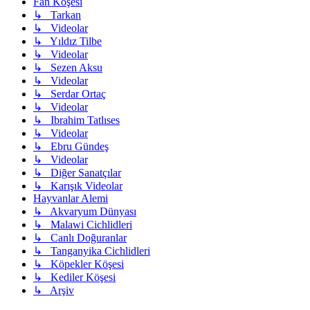
Fan Köşesi
↳ Tarkan
↳ Videolar
↳ Yıldız Tilbe
↳ Videolar
↳ Sezen Aksu
↳ Videolar
↳ Serdar Ortaç
↳ Videolar
↳ Ibrahim Tatlıses
↳ Videolar
↳ Ebru Gündeş
↳ Videolar
↳ Diğer Sanatçılar
↳ Karışık Videolar
Hayvanlar Alemi
↳ Akvaryum Dünyası
↳ Malawi Cichlidleri
↳ Canlı Doğuranlar
↳ Tanganyika Cichlidleri
↳ Köpekler Köşesi
↳ Kediler Köşesi
↳ Arşiv