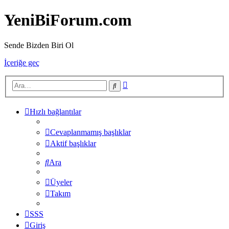
YeniBiForum.com
Sende Bizden Biri Ol
İçeriğe geç
Gelişmiş
Ara
arama
Hızlı bağlantılar
Cevaplanmamış başlıklar
Aktif başlıklar
Ara
Üyeler
Takım
SSS
Giriş