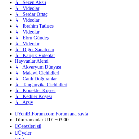
↳ Sezen Aksu
↳ Videolar
↳ Serdar Ortaç
↳ Videolar
↳ Ibrahim Tatlıses
↳ Videolar
↳ Ebru Gündeş
↳ Videolar
↳ Diğer Sanatçılar
↳ Karışık Videolar
Hayvanlar Alemi
↳ Akvaryum Dünyası
↳ Malawi Cichlidleri
↳ Canlı Doğuranlar
↳ Tanganyika Cichlidleri
↳ Köpekler Köşesi
↳ Kediler Köşesi
↳ Arşiv
YeniBiForum.com
Forum ana sayfa
Tüm zamanlar
UTC+03:00
Çerezleri sil
Üyeler