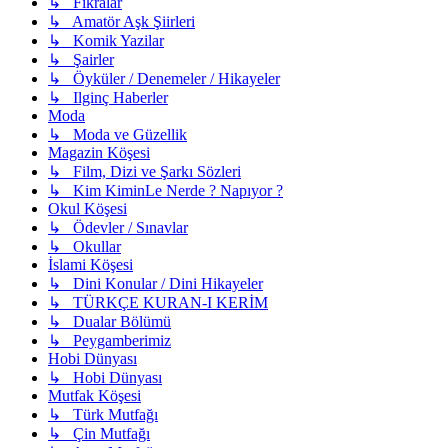
↳ Fıkralar
↳ Amatör Aşk Şiirleri
↳ Komik Yazilar
↳ Şairler
↳ Öyküler / Denemeler / Hikayeler
↳ Ilginç Haberler
Moda
↳ Moda ve Güzellik
Magazin Köşesi
↳ Film, Dizi ve Şarkı Sözleri
↳ Kim KiminLe Nerde ? Napıyor ?
Okul Köşesi
↳ Ödevler / Sınavlar
↳ Okullar
İslami Köşesi
↳ Dini Konular / Dini Hikayeler
↳ TÜRKÇE KURAN-I KERİM
↳ Dualar Bölümü
↳ Peygamberimiz
Hobi Dünyası
↳ Hobi Dünyası
Mutfak Köşesi
↳ Türk Mutfağı
↳ Çin Mutfağı