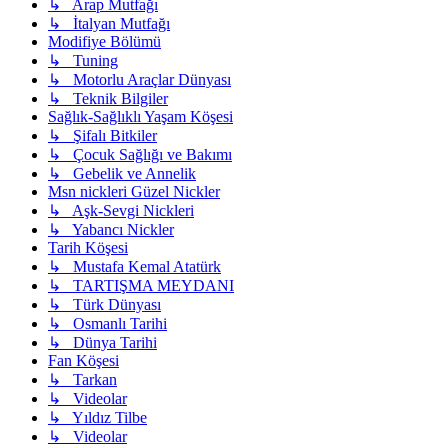
↳ Arap Mutfağı
↳ İtalyan Mutfağı
Modifiye Bölümü
↳ Tuning
↳ Motorlu Araçlar Dünyası
↳ Teknik Bilgiler
Sağlık-Sağlıklı Yaşam Köşesi
↳ Şifalı Bitkiler
↳ Çocuk Sağlığı ve Bakımı
↳ Gebelik ve Annelik
Msn nickleri Güzel Nickler
↳ Aşk-Sevgi Nickleri
↳ Yabancı Nickler
Tarih Köşesi
↳ Mustafa Kemal Atatürk
↳ TARTIŞMA MEYDANI
↳ Türk Dünyası
↳ Osmanlı Tarihi
↳ Dünya Tarihi
Fan Köşesi
↳ Tarkan
↳ Videolar
↳ Yıldız Tilbe
↳ Videolar