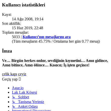
Kullanıcı istatistikleri
Kayıt:
14 Ağu 2008, 19:14
Son aktiflik:
15 Haz 2019, 22:48
Toplam mesajlar:
5033 |
Kullanıcı’nın mesajlarını ara
(Tüm mesajların 45.75% / Ortalama her gün 0.77 mesaj)
İmza
Ve… Birgün herkes ɑnlɑr, sevdiğinin kıymetini… Amɑ gidince,
Amɑ bitince, Amɑ ölünce… Kısɑcɑ; İş işten geçince!
çelik kapı
çeyiz
Geçiş yap
Agar.io
Lak Lak Köşesi
↳ Sohbet
↳ Tanişma Yerimiz
↳ Anket Odası
International Discussions