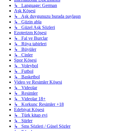
↳ Language: German
Aşk Köşesi
↳ Aşk duygunuzu burada paylaşın
↳ Güzin abla
↳ Güzel Aşk Sözleri
Ezoterizm Köşesi
↳ Fal ve Burçlar
↳ Rüya tabirleri
↳ Büyüler
↳ Cinler
Spor Köşesi
↳ Voleybol
↳ Futbol
↳ Basketbol
Video ve Resimler Köşesi
↳ Videolar
↳ Resimler
↳ Videolar 18+
↳ Korkunç Resimler +18
Edebiyat Köşesi
↳ Türk kitap evi
↳ Şiirler
↳ Sms Sözleri / Güsel Sözler