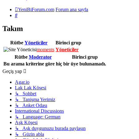
YeniBiForum.com
Forum ana sayfa
Ara
Takım
Rütbe
Yöneticiler
Birinci grup
moments
Yöneticiler
Rütbe
Moderator
Birinci grup
Bu arama kriterine göre hiç bir üye bulunamadı.
Geçiş yap
Agar.io
Lak Lak Köşesi
↳ Sohbet
↳ Tanişma Yerimiz
↳ Anket Odası
International Discussions
↳ Language: German
Aşk Köşesi
↳ Aşk duygunuzu burada paylaşın
↳ Güzin abla