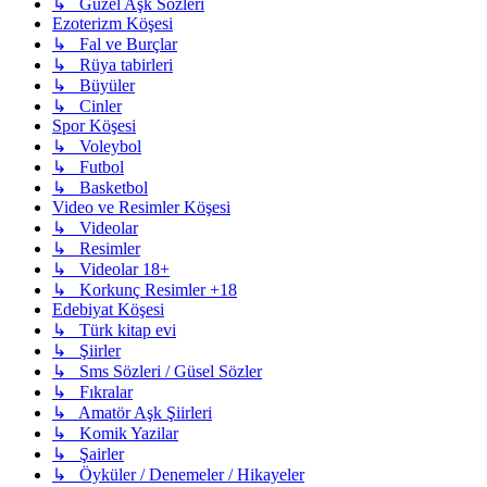
↳ Güzel Aşk Sözleri
Ezoterizm Köşesi
↳ Fal ve Burçlar
↳ Rüya tabirleri
↳ Büyüler
↳ Cinler
Spor Köşesi
↳ Voleybol
↳ Futbol
↳ Basketbol
Video ve Resimler Köşesi
↳ Videolar
↳ Resimler
↳ Videolar 18+
↳ Korkunç Resimler +18
Edebiyat Köşesi
↳ Türk kitap evi
↳ Şiirler
↳ Sms Sözleri / Güsel Sözler
↳ Fıkralar
↳ Amatör Aşk Şiirleri
↳ Komik Yazilar
↳ Şairler
↳ Öyküler / Denemeler / Hikayeler