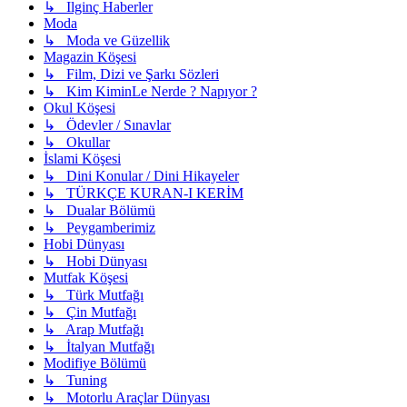
↳ Ilginç Haberler
Moda
↳ Moda ve Güzellik
Magazin Köşesi
↳ Film, Dizi ve Şarkı Sözleri
↳ Kim KiminLe Nerde ? Napıyor ?
Okul Köşesi
↳ Ödevler / Sınavlar
↳ Okullar
İslami Köşesi
↳ Dini Konular / Dini Hikayeler
↳ TÜRKÇE KURAN-I KERİM
↳ Dualar Bölümü
↳ Peygamberimiz
Hobi Dünyası
↳ Hobi Dünyası
Mutfak Köşesi
↳ Türk Mutfağı
↳ Çin Mutfağı
↳ Arap Mutfağı
↳ İtalyan Mutfağı
Modifiye Bölümü
↳ Tuning
↳ Motorlu Araçlar Dünyası