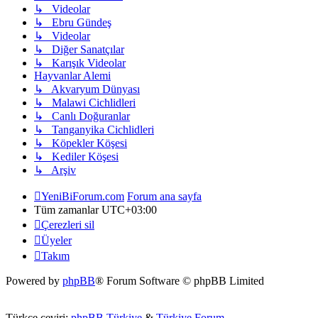
↳ Videolar
↳ Ebru Gündeş
↳ Videolar
↳ Diğer Sanatçılar
↳ Karışık Videolar
Hayvanlar Alemi
↳ Akvaryum Dünyası
↳ Malawi Cichlidleri
↳ Canlı Doğuranlar
↳ Tanganyika Cichlidleri
↳ Köpekler Köşesi
↳ Kediler Köşesi
↳ Arşiv
YeniBiForum.com
Forum ana sayfa
Tüm zamanlar
UTC+03:00
Çerezleri sil
Üyeler
Takım
Powered by
phpBB
® Forum Software © phpBB Limited
Türkçe çeviri:
phpBB Türkiye
&
Türkiye Forum