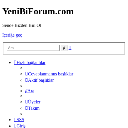
YeniBiForum.com
Sende Bizden Biri Ol
İçeriğe geç
Gelişmiş
Ara
arama
Hızlı bağlantılar
Cevaplanmamış başlıklar
Aktif başlıklar
Ara
Üyeler
Takım
SSS
Giriş