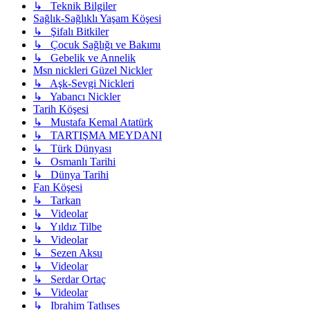
↳ Teknik Bilgiler
Sağlık-Sağlıklı Yaşam Köşesi
↳ Şifalı Bitkiler
↳ Çocuk Sağlığı ve Bakımı
↳ Gebelik ve Annelik
Msn nickleri Güzel Nickler
↳ Aşk-Sevgi Nickleri
↳ Yabancı Nickler
Tarih Köşesi
↳ Mustafa Kemal Atatürk
↳ TARTIŞMA MEYDANI
↳ Türk Dünyası
↳ Osmanlı Tarihi
↳ Dünya Tarihi
Fan Köşesi
↳ Tarkan
↳ Videolar
↳ Yıldız Tilbe
↳ Videolar
↳ Sezen Aksu
↳ Videolar
↳ Serdar Ortaç
↳ Videolar
↳ Ibrahim Tatlıses