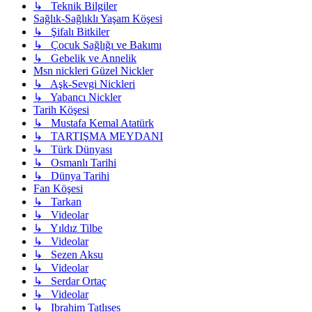
↳ Teknik Bilgiler
Sağlık-Sağlıklı Yaşam Köşesi
↳ Şifalı Bitkiler
↳ Çocuk Sağlığı ve Bakımı
↳ Gebelik ve Annelik
Msn nickleri Güzel Nickler
↳ Aşk-Sevgi Nickleri
↳ Yabancı Nickler
Tarih Köşesi
↳ Mustafa Kemal Atatürk
↳ TARTIŞMA MEYDANI
↳ Türk Dünyası
↳ Osmanlı Tarihi
↳ Dünya Tarihi
Fan Köşesi
↳ Tarkan
↳ Videolar
↳ Yıldız Tilbe
↳ Videolar
↳ Sezen Aksu
↳ Videolar
↳ Serdar Ortaç
↳ Videolar
↳ Ibrahim Tatlıses