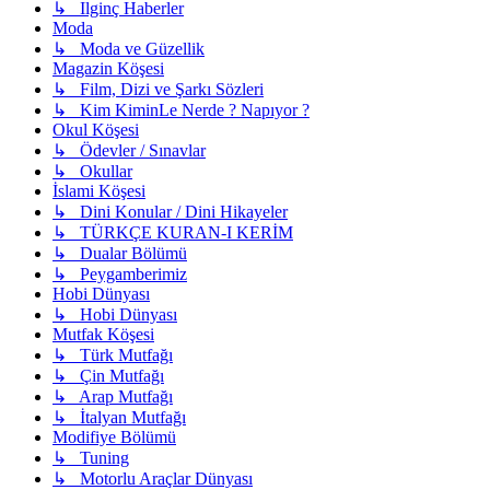
↳ Ilginç Haberler
Moda
↳ Moda ve Güzellik
Magazin Köşesi
↳ Film, Dizi ve Şarkı Sözleri
↳ Kim KiminLe Nerde ? Napıyor ?
Okul Köşesi
↳ Ödevler / Sınavlar
↳ Okullar
İslami Köşesi
↳ Dini Konular / Dini Hikayeler
↳ TÜRKÇE KURAN-I KERİM
↳ Dualar Bölümü
↳ Peygamberimiz
Hobi Dünyası
↳ Hobi Dünyası
Mutfak Köşesi
↳ Türk Mutfağı
↳ Çin Mutfağı
↳ Arap Mutfağı
↳ İtalyan Mutfağı
Modifiye Bölümü
↳ Tuning
↳ Motorlu Araçlar Dünyası