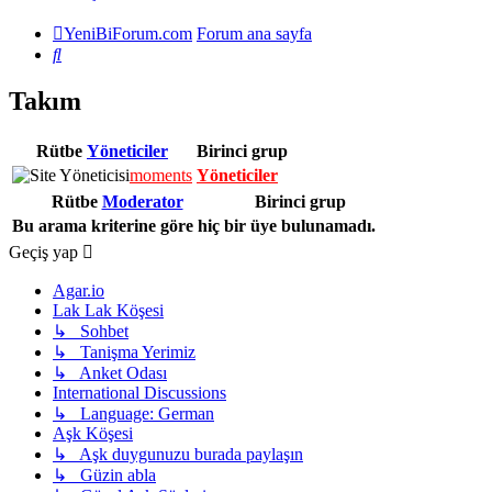
YeniBiForum.com
Forum ana sayfa
Ara
Takım
Rütbe
Yöneticiler
Birinci grup
moments
Yöneticiler
Rütbe
Moderator
Birinci grup
Bu arama kriterine göre hiç bir üye bulunamadı.
Geçiş yap
Agar.io
Lak Lak Köşesi
↳ Sohbet
↳ Tanişma Yerimiz
↳ Anket Odası
International Discussions
↳ Language: German
Aşk Köşesi
↳ Aşk duygunuzu burada paylaşın
↳ Güzin abla