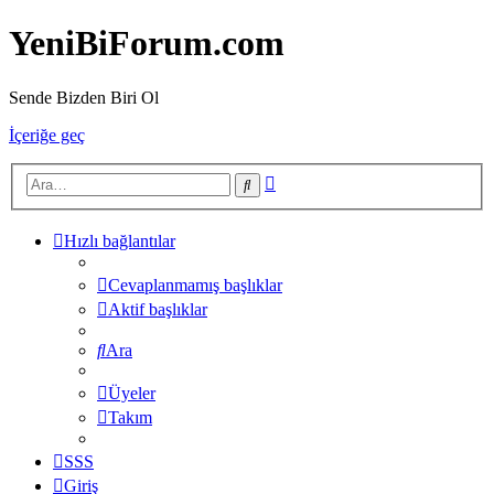
YeniBiForum.com
Sende Bizden Biri Ol
İçeriğe geç
Gelişmiş
Ara
arama
Hızlı bağlantılar
Cevaplanmamış başlıklar
Aktif başlıklar
Ara
Üyeler
Takım
SSS
Giriş