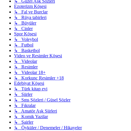
↳ Güzel Aşk Sözleri
Ezoterizm Köşesi
↳ Fal ve Burçlar
↳ Rüya tabirleri
↳ Büyüler
↳ Cinler
Spor Köşesi
↳ Voleybol
↳ Futbol
↳ Basketbol
Video ve Resimler Köşesi
↳ Videolar
↳ Resimler
↳ Videolar 18+
↳ Korkunç Resimler +18
Edebiyat Köşesi
↳ Türk kitap evi
↳ Şiirler
↳ Sms Sözleri / Güsel Sözler
↳ Fıkralar
↳ Amatör Aşk Şiirleri
↳ Komik Yazilar
↳ Şairler
↳ Öyküler / Denemeler / Hikayeler