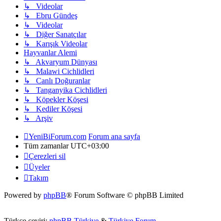
↳ Videolar
↳ Ebru Gündeş
↳ Videolar
↳ Diğer Sanatçılar
↳ Karışık Videolar
Hayvanlar Alemi
↳ Akvaryum Dünyası
↳ Malawi Cichlidleri
↳ Canlı Doğuranlar
↳ Tanganyika Cichlidleri
↳ Köpekler Köşesi
↳ Kediler Köşesi
↳ Arşiv
YeniBiForum.com
Forum ana sayfa
Tüm zamanlar
UTC+03:00
Çerezleri sil
Üyeler
Takım
Powered by
phpBB
® Forum Software © phpBB Limited
Türkçe çeviri:
phpBB Türkiye
&
Türkiye Forum