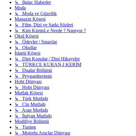
↳ Ilginç Haberler
Moda
↳ Moda ve Güzellik
Magazin Köşesi
↳ Film, Dizi ve Şarkı Sözleri
↳ Kim KiminLe Nerde ? Napıyor ?
Okul Köşesi
↳ Ödevler / Sınavlar
↳ Okullar
İslami Köşesi
↳ Dini Konular / Dini Hikayeler
↳ TÜRKÇE KURAN-I KERİM
↳ Dualar Bölümü
↳ Peygamberimiz
Hobi Dünyası
↳ Hobi Dünyası
Mutfak Köşesi
↳ Türk Mutfağı
↳ Çin Mutfağı
↳ Arap Mutfağı
↳ İtalyan Mutfağı
Modifiye Bölümü
↳ Tuning
↳ Motorlu Araçlar Dünyası