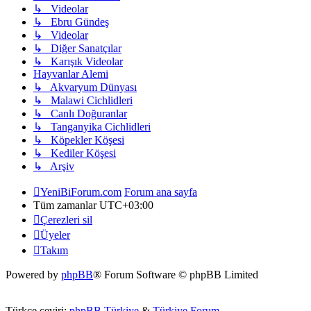
↳ Videolar
↳ Ebru Gündeş
↳ Videolar
↳ Diğer Sanatçılar
↳ Karışık Videolar
Hayvanlar Alemi
↳ Akvaryum Dünyası
↳ Malawi Cichlidleri
↳ Canlı Doğuranlar
↳ Tanganyika Cichlidleri
↳ Köpekler Köşesi
↳ Kediler Köşesi
↳ Arşiv
YeniBiForum.com
Forum ana sayfa
Tüm zamanlar
UTC+03:00
Çerezleri sil
Üyeler
Takım
Powered by
phpBB
® Forum Software © phpBB Limited
Türkçe çeviri:
phpBB Türkiye
&
Türkiye Forum