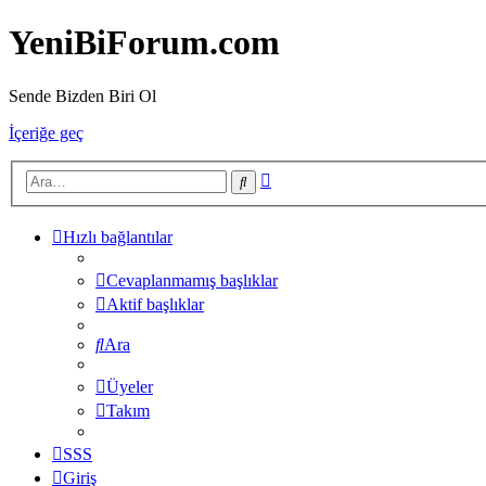
YeniBiForum.com
Sende Bizden Biri Ol
İçeriğe geç
Gelişmiş
Ara
arama
Hızlı bağlantılar
Cevaplanmamış başlıklar
Aktif başlıklar
Ara
Üyeler
Takım
SSS
Giriş