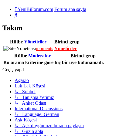
YeniBiForum.com
Forum ana sayfa
Ara
Takım
Rütbe
Yöneticiler
Birinci grup
moments
Yöneticiler
Rütbe
Moderator
Birinci grup
Bu arama kriterine göre hiç bir üye bulunamadı.
Geçiş yap
Agar.io
Lak Lak Köşesi
↳ Sohbet
↳ Tanişma Yerimiz
↳ Anket Odası
International Discussions
↳ Language: German
Aşk Köşesi
↳ Aşk duygunuzu burada paylaşın
↳ Güzin abla