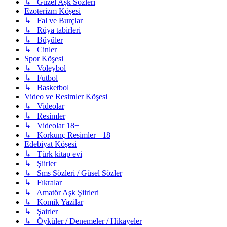
↳ Güzel Aşk Sözleri
Ezoterizm Köşesi
↳ Fal ve Burçlar
↳ Rüya tabirleri
↳ Büyüler
↳ Cinler
Spor Köşesi
↳ Voleybol
↳ Futbol
↳ Basketbol
Video ve Resimler Köşesi
↳ Videolar
↳ Resimler
↳ Videolar 18+
↳ Korkunç Resimler +18
Edebiyat Köşesi
↳ Türk kitap evi
↳ Şiirler
↳ Sms Sözleri / Güsel Sözler
↳ Fıkralar
↳ Amatör Aşk Şiirleri
↳ Komik Yazilar
↳ Şairler
↳ Öyküler / Denemeler / Hikayeler