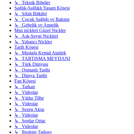
↳ Teknik Bilgiler
Sağlık-Sağlıklı Yaşam Köşesi
↳ Şifalı Bitkiler
↳ Çocuk Sağlığı ve Bakımı
↳ Gebelik ve Annelik
Msn nickleri Güzel Nickler
↳ Aşk-Sevgi Nickleri
↳ Yabancı Nickler
Tarih Köşesi
↳ Mustafa Kemal Atatürk
↳ TARTIŞMA MEYDANI
↳ Türk Dünyası
↳ Osmanlı Tarihi
↳ Dünya Tarihi
Fan Köşesi
↳ Tarkan
↳ Videolar
↳ Yıldız Tilbe
↳ Videolar
↳ Sezen Aksu
↳ Videolar
↳ Serdar Ortaç
↳ Videolar
↳ Ibrahim Tatlıses