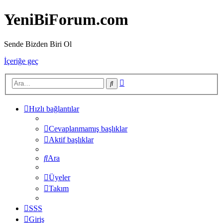
YeniBiForum.com
Sende Bizden Biri Ol
İçeriğe geç
Gelişmiş
Ara
arama
Hızlı bağlantılar
Cevaplanmamış başlıklar
Aktif başlıklar
Ara
Üyeler
Takım
SSS
Giriş