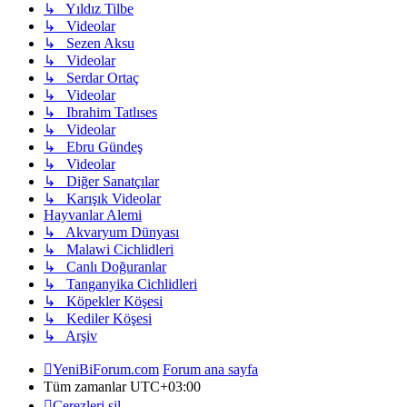
↳ Yıldız Tilbe
↳ Videolar
↳ Sezen Aksu
↳ Videolar
↳ Serdar Ortaç
↳ Videolar
↳ Ibrahim Tatlıses
↳ Videolar
↳ Ebru Gündeş
↳ Videolar
↳ Diğer Sanatçılar
↳ Karışık Videolar
Hayvanlar Alemi
↳ Akvaryum Dünyası
↳ Malawi Cichlidleri
↳ Canlı Doğuranlar
↳ Tanganyika Cichlidleri
↳ Köpekler Köşesi
↳ Kediler Köşesi
↳ Arşiv
YeniBiForum.com
Forum ana sayfa
Tüm zamanlar
UTC+03:00
Çerezleri sil