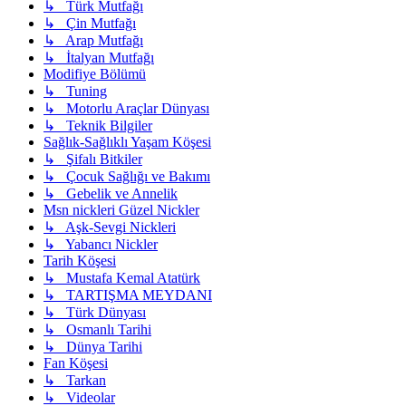
↳ Türk Mutfağı
↳ Çin Mutfağı
↳ Arap Mutfağı
↳ İtalyan Mutfağı
Modifiye Bölümü
↳ Tuning
↳ Motorlu Araçlar Dünyası
↳ Teknik Bilgiler
Sağlık-Sağlıklı Yaşam Köşesi
↳ Şifalı Bitkiler
↳ Çocuk Sağlığı ve Bakımı
↳ Gebelik ve Annelik
Msn nickleri Güzel Nickler
↳ Aşk-Sevgi Nickleri
↳ Yabancı Nickler
Tarih Köşesi
↳ Mustafa Kemal Atatürk
↳ TARTIŞMA MEYDANI
↳ Türk Dünyası
↳ Osmanlı Tarihi
↳ Dünya Tarihi
Fan Köşesi
↳ Tarkan
↳ Videolar