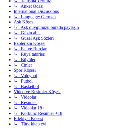
↳ Tanişma Yerimiz
↳ Anket Odası
International Discussions
↳ Language: German
Aşk Köşesi
↳ Aşk duygunuzu burada paylaşın
↳ Güzin abla
↳ Güzel Aşk Sözleri
Ezoterizm Köşesi
↳ Fal ve Burçlar
↳ Rüya tabirleri
↳ Büyüler
↳ Cinler
Spor Köşesi
↳ Voleybol
↳ Futbol
↳ Basketbol
Video ve Resimler Köşesi
↳ Videolar
↳ Resimler
↳ Videolar 18+
↳ Korkunç Resimler +18
Edebiyat Köşesi
↳ Türk kitap evi