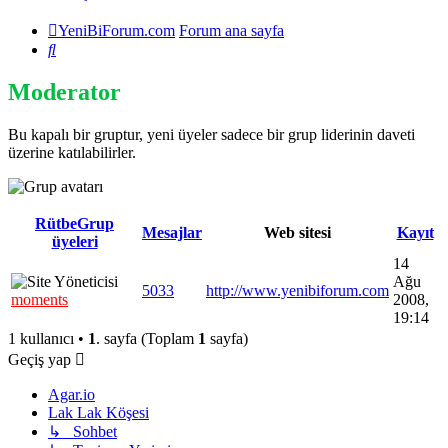
YeniBiForum.com
Forum ana sayfa
Ara
Moderator
Bu kapalı bir gruptur, yeni üyeler sadece bir grup liderinin daveti
üzerine katılabilirler.
Rütbe
Grup
Mesajlar
Web sitesi
Kayıt
üyeleri
14
Ağu
5033
http://www.yenibiforum.com
moments
2008,
19:14
1 kullanıcı •
1
. sayfa (Toplam
1
sayfa)
Geçiş yap
Agar.io
Lak Lak Köşesi
↳ Sohbet