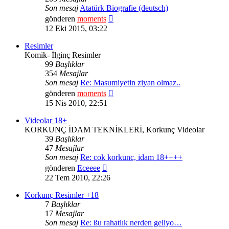
Son mesaj
Atatürk Biografie (deutsch)
Son
gönderen
moments
mesajı
12 Eki 2015, 03:22
görüntüle
Resimler
Komik- İlginç Resimler
99
Başlıklar
354
Mesajlar
Son mesaj
Re: Masumiyetin ziyan olmaz..
Son
gönderen
moments
mesajı
15 Nis 2010, 22:51
görüntüle
Videolar 18+
KORKUNÇ İDAM TEKNİKLERİ, Korkunç Videolar
39
Başlıklar
47
Mesajlar
Son mesaj
Re: cok korkunc, idam 18++++
Son
gönderen
Eceeee
mesajı
22 Tem 2010, 22:26
görüntüle
Korkunç Resimler +18
7
Başlıklar
17
Mesajlar
Son mesaj
Re: ßu rahatlık nerden geliyo…