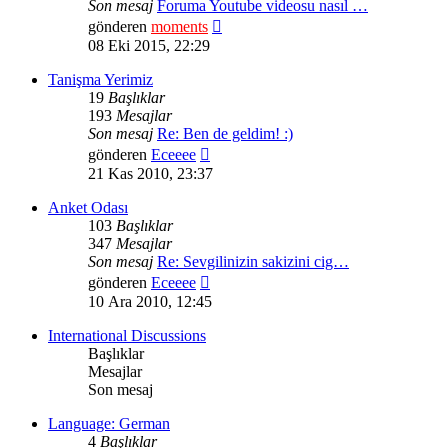
Son mesaj
Foruma Youtube videosu nasıl …
Son
gönderen
moments
mesajı
08 Eki 2015, 22:29
görüntüle
Tanişma Yerimiz
19
Başlıklar
193
Mesajlar
Son mesaj
Re: Ben de geldim! :)
Son
gönderen
Eceeee
mesajı
21 Kas 2010, 23:37
görüntüle
Anket Odası
103
Başlıklar
347
Mesajlar
Son mesaj
Re: Sevgilinizin sakizini cig…
Son
gönderen
Eceeee
mesajı
10 Ara 2010, 12:45
görüntüle
International Discussions
Başlıklar
Mesajlar
Son mesaj
Language: German
4
Başlıklar