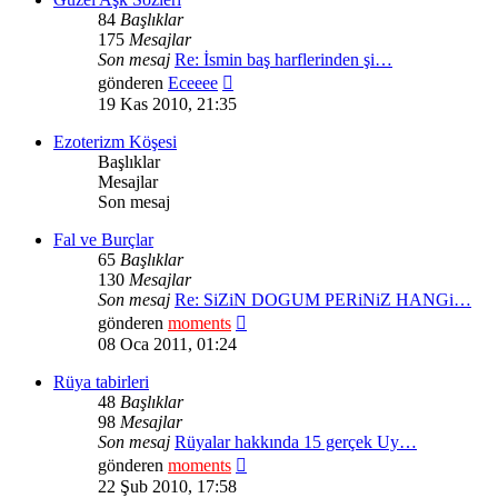
84
Başlıklar
175
Mesajlar
Son mesaj
Re: İsmin baş harflerinden şi…
Son
gönderen
Eceeee
mesajı
19 Kas 2010, 21:35
görüntüle
Ezoterizm Köşesi
Başlıklar
Mesajlar
Son mesaj
Fal ve Burçlar
65
Başlıklar
130
Mesajlar
Son mesaj
Re: SiZiN DOGUM PERiNiZ HANGi…
Son
gönderen
moments
mesajı
08 Oca 2011, 01:24
görüntüle
Rüya tabirleri
48
Başlıklar
98
Mesajlar
Son mesaj
Rüyalar hakkında 15 gerçek Uy…
Son
gönderen
moments
mesajı
22 Şub 2010, 17:58