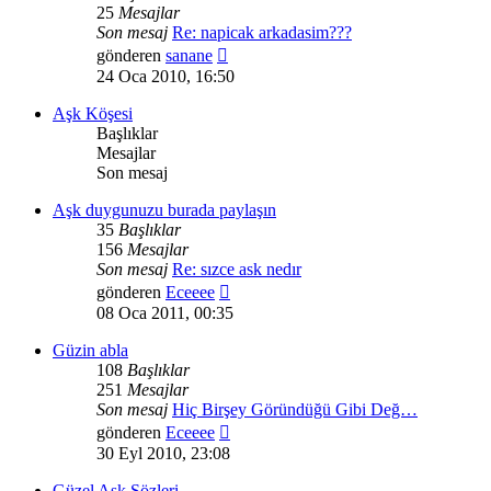
25
Mesajlar
Son mesaj
Re: napicak arkadasim???
Son
gönderen
sanane
mesajı
24 Oca 2010, 16:50
görüntüle
Aşk Köşesi
Başlıklar
Mesajlar
Son mesaj
Aşk duygunuzu burada paylaşın
35
Başlıklar
156
Mesajlar
Son mesaj
Re: sızce ask nedır
Son
gönderen
Eceeee
mesajı
08 Oca 2011, 00:35
görüntüle
Güzin abla
108
Başlıklar
251
Mesajlar
Son mesaj
Hiç Birşey Göründüğü Gibi Değ…
Son
gönderen
Eceeee
mesajı
30 Eyl 2010, 23:08
görüntüle
Güzel Aşk Sözleri