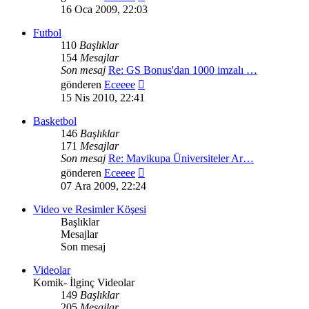
mesajı
16 Oca 2009, 22:03
görüntüle
Futbol
110
Başlıklar
154
Mesajlar
Son mesaj
Re: GS Bonus'dan 1000 imzalı …
Son
gönderen
Eceeee
mesajı
15 Nis 2010, 22:41
görüntüle
Basketbol
146
Başlıklar
171
Mesajlar
Son mesaj
Re: Mavikupa Üniversiteler Ar…
Son
gönderen
Eceeee
mesajı
07 Ara 2009, 22:24
görüntüle
Video ve Resimler Köşesi
Başlıklar
Mesajlar
Son mesaj
Videolar
Komik- İlginç Videolar
149
Başlıklar
205
Mesajlar