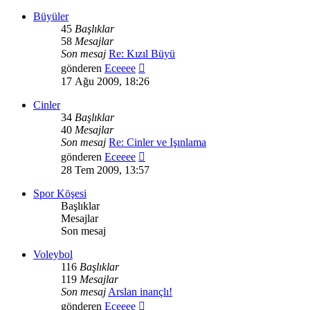
görüntüle
Büyüler
45
Başlıklar
58
Mesajlar
Son mesaj
Re: Kızıl Büyü
Son
gönderen
Eceeee
mesajı
17 Ağu 2009, 18:26
görüntüle
Cinler
34
Başlıklar
40
Mesajlar
Son mesaj
Re: Cinler ve Işınlama
Son
gönderen
Eceeee
mesajı
28 Tem 2009, 13:57
görüntüle
Spor Köşesi
Başlıklar
Mesajlar
Son mesaj
Voleybol
116
Başlıklar
119
Mesajlar
Son mesaj
Arslan inançlı!
Son
gönderen
Eceeee