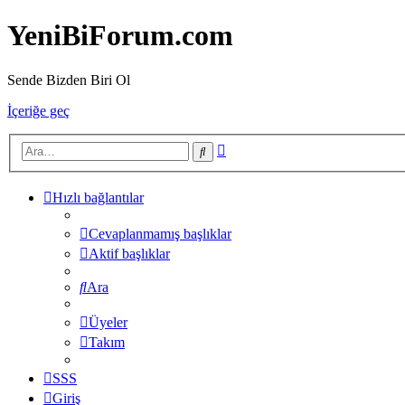
YeniBiForum.com
Sende Bizden Biri Ol
İçeriğe geç
Gelişmiş
Ara
arama
Hızlı bağlantılar
Cevaplanmamış başlıklar
Aktif başlıklar
Ara
Üyeler
Takım
SSS
Giriş