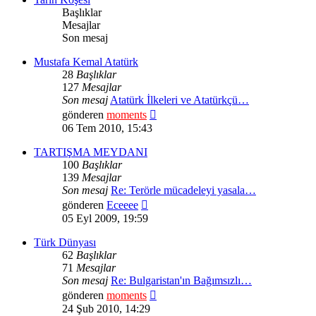
Başlıklar
Mesajlar
Son mesaj
Mustafa Kemal Atatürk
28
Başlıklar
127
Mesajlar
Son mesaj
Atatürk İlkeleri ve Atatürkçü…
Son
gönderen
moments
mesajı
06 Tem 2010, 15:43
görüntüle
TARTIŞMA MEYDANI
100
Başlıklar
139
Mesajlar
Son mesaj
Re: Terörle mücadeleyi yasala…
Son
gönderen
Eceeee
mesajı
05 Eyl 2009, 19:59
görüntüle
Türk Dünyası
62
Başlıklar
71
Mesajlar
Son mesaj
Re: Bulgaristan'ın Bağımsızlı…
Son
gönderen
moments
mesajı
24 Şub 2010, 14:29