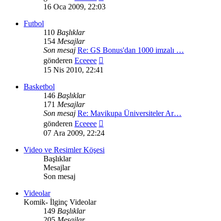
mesajı
16 Oca 2009, 22:03
görüntüle
Futbol
110
Başlıklar
154
Mesajlar
Son mesaj
Re: GS Bonus'dan 1000 imzalı …
Son
gönderen
Eceeee
mesajı
15 Nis 2010, 22:41
görüntüle
Basketbol
146
Başlıklar
171
Mesajlar
Son mesaj
Re: Mavikupa Üniversiteler Ar…
Son
gönderen
Eceeee
mesajı
07 Ara 2009, 22:24
görüntüle
Video ve Resimler Köşesi
Başlıklar
Mesajlar
Son mesaj
Videolar
Komik- İlginç Videolar
149
Başlıklar
205
Mesajlar