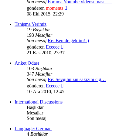
Son mesaj
Foruma Youtube videosu nasıl …
Son
gönderen
moments
mesajı
08 Eki 2015, 22:29
görüntüle
Tanişma Yerimiz
19
Başlıklar
193
Mesajlar
Son mesaj
Re: Ben de geldim! :)
Son
gönderen
Eceeee
mesajı
21 Kas 2010, 23:37
görüntüle
Anket Odası
103
Başlıklar
347
Mesajlar
Son mesaj
Re: Sevgilinizin sakizini cig…
Son
gönderen
Eceeee
mesajı
10 Ara 2010, 12:45
görüntüle
International Discussions
Başlıklar
Mesajlar
Son mesaj
Language: German
4
Başlıklar