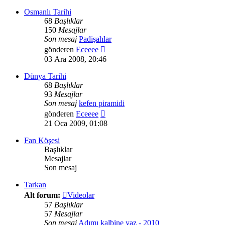
görüntüle
Osmanlı Tarihi
68
Başlıklar
150
Mesajlar
Son mesaj
Padişahlar
Son
gönderen
Eceeee
mesajı
03 Ara 2008, 20:46
görüntüle
Dünya Tarihi
68
Başlıklar
93
Mesajlar
Son mesaj
kefen piramidi
Son
gönderen
Eceeee
mesajı
21 Oca 2009, 01:08
görüntüle
Fan Köşesi
Başlıklar
Mesajlar
Son mesaj
Tarkan
Alt forum:
Videolar
57
Başlıklar
57
Mesajlar
Son mesaj
Adımı kalbine yaz - 2010