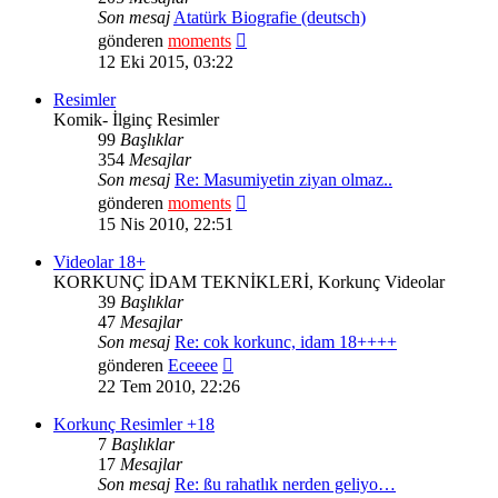
Son mesaj
Atatürk Biografie (deutsch)
Son
gönderen
moments
mesajı
12 Eki 2015, 03:22
görüntüle
Resimler
Komik- İlginç Resimler
99
Başlıklar
354
Mesajlar
Son mesaj
Re: Masumiyetin ziyan olmaz..
Son
gönderen
moments
mesajı
15 Nis 2010, 22:51
görüntüle
Videolar 18+
KORKUNÇ İDAM TEKNİKLERİ, Korkunç Videolar
39
Başlıklar
47
Mesajlar
Son mesaj
Re: cok korkunc, idam 18++++
Son
gönderen
Eceeee
mesajı
22 Tem 2010, 22:26
görüntüle
Korkunç Resimler +18
7
Başlıklar
17
Mesajlar
Son mesaj
Re: ßu rahatlık nerden geliyo…