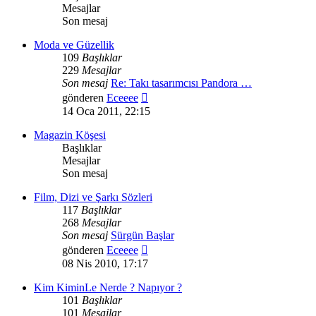
Mesajlar
Son mesaj
Moda ve Güzellik
109
Başlıklar
229
Mesajlar
Son mesaj
Re: Takı tasarımcısı Pandora …
Son
gönderen
Eceeee
mesajı
14 Oca 2011, 22:15
görüntüle
Magazin Köşesi
Başlıklar
Mesajlar
Son mesaj
Film, Dizi ve Şarkı Sözleri
117
Başlıklar
268
Mesajlar
Son mesaj
Sürgün Başlar
Son
gönderen
Eceeee
mesajı
08 Nis 2010, 17:17
görüntüle
Kim KiminLe Nerde ? Napıyor ?
101
Başlıklar
101
Mesajlar