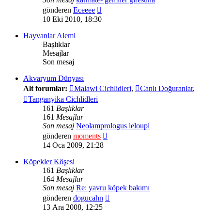
Son
gönderen
Eceeee
mesajı
10 Eki 2010, 18:30
görüntüle
Hayvanlar Alemi
Başlıklar
Mesajlar
Son mesaj
Akvaryum Dünyası
Alt forumlar:
Malawi Cichlidleri
,
Canlı Doğuranlar
,
Tanganyika Cichlidleri
161
Başlıklar
161
Mesajlar
Son mesaj
Neolamprologus leloupi
Son
gönderen
moments
mesajı
14 Oca 2009, 21:28
görüntüle
Köpekler Köşesi
161
Başlıklar
164
Mesajlar
Son mesaj
Re: yavru köpek bakımı
Son
gönderen
dogucahn
mesajı
13 Ara 2008, 12:25
görüntüle