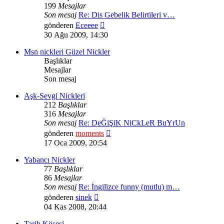
199
Mesajlar
Son mesaj
Re: Dis Gebelik Belirtileri v…
Son
gönderen
Eceeee
mesajı
30 Ağu 2009, 14:30
görüntüle
Msn nickleri Güzel Nickler
Başlıklar
Mesajlar
Son mesaj
Aşk-Sevgi Nickleri
212
Başlıklar
316
Mesajlar
Son mesaj
Re: DeĞiŞiK NiCkLeR BuYrUn
Son
gönderen
moments
mesajı
17 Oca 2009, 20:54
görüntüle
Yabancı Nickler
77
Başlıklar
86
Mesajlar
Son mesaj
Re: İngilizce funny (mutlu) m…
Son
gönderen
sinek
mesajı
04 Kas 2008, 20:44
görüntüle
Tarih Köşesi