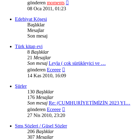
Son
gönderen
moments
mesajı
08 Oca 2011, 01:23
görüntüle
Edebiyat Köşesi
Başlıklar
Mesajlar
Son mesaj
Türk kitap evi
8
Başlıklar
21
Mesajlar
Son mesaj
Leyla ( çok sürükleyici ve …
Son
gönderen
Eceeee
mesajı
14 Kas 2010, 16:09
görüntüle
Şiirler
130
Başlıklar
176
Mesajlar
Son mesaj
Re: (CUMHURİYETİMİZİN 2023 YI…
Son
gönderen
Eceeee
mesajı
27 Nis 2010, 23:20
görüntüle
Sms Sözleri / Güsel Sözler
206
Başlıklar
307
Mesajlar