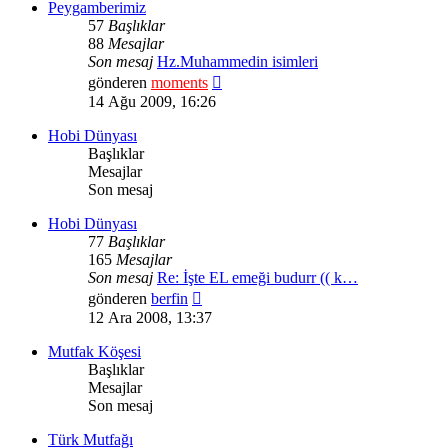
Peygamberimiz
57
Başlıklar
88
Mesajlar
Son mesaj
Hz.Muhammedin isimleri
Son
gönderen
moments
mesajı
14 Ağu 2009, 16:26
görüntüle
Hobi Dünyası
Başlıklar
Mesajlar
Son mesaj
Hobi Dünyası
77
Başlıklar
165
Mesajlar
Son mesaj
Re: İşte EL emeği budurr (( k…
Son
gönderen
berfin
mesajı
12 Ara 2008, 13:37
görüntüle
Mutfak Köşesi
Başlıklar
Mesajlar
Son mesaj
Türk Mutfağı