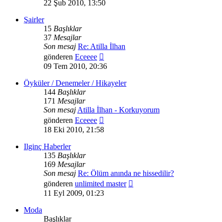
mesajı
22 Şub 2010, 13:50
görüntüle
Şairler
15
Başlıklar
37
Mesajlar
Son mesaj
Re: Atilla İlhan
Son
gönderen
Eceeee
mesajı
09 Tem 2010, 20:36
görüntüle
Öyküler / Denemeler / Hikayeler
144
Başlıklar
171
Mesajlar
Son mesaj
Atilla İlhan - Korkuyorum
Son
gönderen
Eceeee
mesajı
18 Eki 2010, 21:58
görüntüle
Ilginç Haberler
135
Başlıklar
169
Mesajlar
Son mesaj
Re: Ölüm anında ne hissedilir?
Son
gönderen
unlimited master
mesajı
11 Eyl 2009, 01:23
görüntüle
Moda
Başlıklar