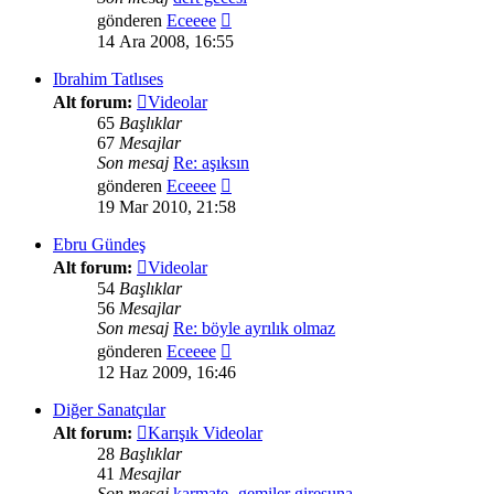
Son
gönderen
Eceeee
mesajı
14 Ara 2008, 16:55
görüntüle
Ibrahim Tatlıses
Alt forum:
Videolar
65
Başlıklar
67
Mesajlar
Son mesaj
Re: aşıksın
Son
gönderen
Eceeee
mesajı
19 Mar 2010, 21:58
görüntüle
Ebru Gündeş
Alt forum:
Videolar
54
Başlıklar
56
Mesajlar
Son mesaj
Re: böyle ayrılık olmaz
Son
gönderen
Eceeee
mesajı
12 Haz 2009, 16:46
görüntüle
Diğer Sanatçılar
Alt forum:
Karışık Videolar
28
Başlıklar
41
Mesajlar
Son mesaj
karmate- gemiler giresuna