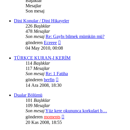
Başlıklar
Mesajlar
Son mesaj
Dini Konular / Dini Hikayeler
226
Başlıklar
478
Mesajlar
Son mesaj
Re: Gaybı bilmek mümkün mü?
Son
gönderen
Eceeee
mesajı
04 May 2010, 00:08
görüntüle
TÜRKÇE KURAN-I KERİM
114
Başlıklar
117
Mesajlar
Son mesaj
Re: 1 Fatiha
Son
gönderen
berfin
mesajı
14 Ara 2008, 18:30
görüntüle
Dualar Bölümü
101
Başlıklar
109
Mesajlar
Son mesaj
Yüz kere okununca korkulari b…
Son
gönderen
moments
mesajı
20 Kas 2008, 18:55
görüntüle