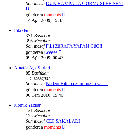
Son mesaj
DUN RAMPADA GORMUSLER SENI,
D…
Son
gönderen
moments
mesajı
14 Ağu 2009, 15:37
görüntüle
Fıkralar
331
Başlıklar
396
Mesajlar
Son mesaj
FiLi ZüRAFA YAPAN GüC!!
Son
gönderen
Eceeee
mesajı
09 Ağu 2009, 00:47
görüntüle
Amatör Aşk Şiirleri
85
Başlıklar
115
Mesajlar
Son mesaj
Nedeni Bilinmez bir hüzün var…
Son
gönderen
moments
mesajı
06 Tem 2010, 15:46
görüntüle
Komik Yazilar
131
Başlıklar
133
Mesajlar
Son mesaj
CEP SAKALARI
Son
gönderen
moments