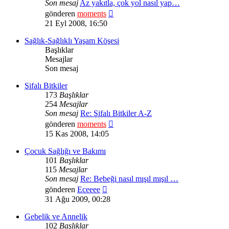
Son mesaj
Az yakıtla, çok yol nasıl yap…
Son
gönderen
moments
mesajı
21 Eyl 2008, 16:50
görüntüle
Sağlık-Sağlıklı Yaşam Köşesi
Başlıklar
Mesajlar
Son mesaj
Şifalı Bitkiler
173
Başlıklar
254
Mesajlar
Son mesaj
Re: Şifalı Bitkiler A-Z
Son
gönderen
moments
mesajı
15 Kas 2008, 14:05
görüntüle
Çocuk Sağlığı ve Bakımı
101
Başlıklar
115
Mesajlar
Son mesaj
Re: Bebeği nasıl mışıl mışıl …
Son
gönderen
Eceeee
mesajı
31 Ağu 2009, 00:28
görüntüle
Gebelik ve Annelik
102
Başlıklar