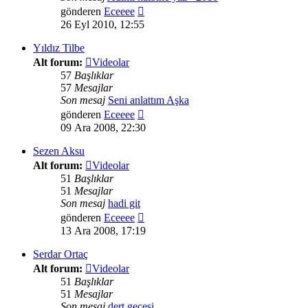
Son
gönderen
Eceeee
mesajı
26 Eyl 2010, 12:55
görüntüle
Yıldız Tilbe
Alt forum:
Videolar
57
Başlıklar
57
Mesajlar
Son mesaj
Seni anlattım Aşka
Son
gönderen
Eceeee
mesajı
09 Ara 2008, 22:30
görüntüle
Sezen Aksu
Alt forum:
Videolar
51
Başlıklar
51
Mesajlar
Son mesaj
hadi git
Son
gönderen
Eceeee
mesajı
13 Ara 2008, 17:19
görüntüle
Serdar Ortaç
Alt forum:
Videolar
51
Başlıklar
51
Mesajlar
Son mesaj
dert gecesi