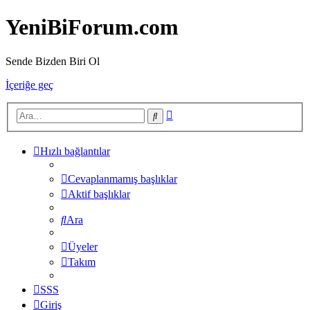
YeniBiForum.com
Sende Bizden Biri Ol
İçeriğe geç
Gelişmiş
Ara
arama
Hızlı bağlantılar
Cevaplanmamış başlıklar
Aktif başlıklar
Ara
Üyeler
Takım
SSS
Giriş