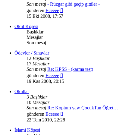
Son mesaj
- Rüzgar gibi geçip gittiler -
Son
gönderen
Eceeee
mesajı
15 Eki 2008, 17:57
görüntüle
Okul Köşesi
Başlıklar
Mesajlar
Son mesaj
Ödevler / Sınavlar
12
Başlıklar
17
Mesajlar
Son mesaj
Re: KPSS - (karma test)
Son
gönderen
Eceeee
mesajı
19 Kas 2008, 20:15
görüntüle
Okullar
3
Başlıklar
10
Mesajlar
Son mesaj
Re: Koptum yaw ÇocukTan Öğret…
Son
gönderen
Eceeee
mesajı
22 Tem 2010, 22:28
görüntüle
İslami Köşesi