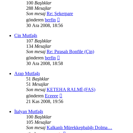
100
Başlıklar
288
Mesajlar
Son mesaj
Re: Şekerpare
Son
gönderen
berfin
mesajı
30 Ara 2008, 18:56
görüntüle
Çin Mutfağı
107
Başlıklar
134
Mesajlar
Son mesaj
Re: Pırasalı Bonfile (Çin)
Son
gönderen
berfin
mesajı
30 Ara 2008, 18:58
görüntüle
Arap Mutfağı
51
Başlıklar
51
Mesajlar
Son mesaj
KETEHA RALMİ (FAS)
Son
gönderen
Eceeee
mesajı
21 Kas 2008, 19:56
görüntüle
İtalyan Mutfağı
100
Başlıklar
105
Mesajlar
Son mesaj
Kalkanlı Mürekkepbalığı Dolma…
Son