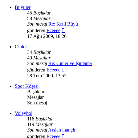
görüntüle
Büyüler
45
Başlıklar
58
Mesajlar
Son mesaj
Re: Kızıl Büyü
Son
gönderen
Eceeee
mesajı
17 Ağu 2009, 18:26
görüntüle
Cinler
34
Başlıklar
40
Mesajlar
Son mesaj
Re: Cinler ve Işınlama
Son
gönderen
Eceeee
mesajı
28 Tem 2009, 13:57
görüntüle
Spor Köşesi
Başlıklar
Mesajlar
Son mesaj
Voleybol
116
Başlıklar
119
Mesajlar
Son mesaj
Arslan inançlı!
Son
gönderen
Eceeee