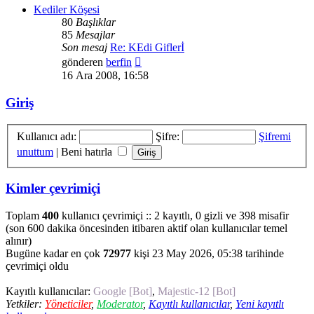
Kediler Köşesi
80
Başlıklar
85
Mesajlar
Son mesaj
Re: KEdi Giflerİ
Son
gönderen
berfin
mesajı
16 Ara 2008, 16:58
görüntüle
Giriş
Kullanıcı adı:
Şifre:
Şifremi
unuttum
|
Beni hatırla
Kimler çevrimiçi
Toplam
400
kullanıcı çevrimiçi :: 2 kayıtlı, 0 gizli ve 398 misafir
(son 600 dakika öncesinden itibaren aktif olan kullanıcılar temel
alınır)
Bugüne kadar en çok
72977
kişi 23 May 2026, 05:38 tarihinde
çevrimiçi oldu
Kayıtlı kullanıcılar:
Google [Bot]
,
Majestic-12 [Bot]
Yetkiler:
Yöneticiler
,
Moderator
,
Kayıtlı kullanıcılar
,
Yeni kayıtlı