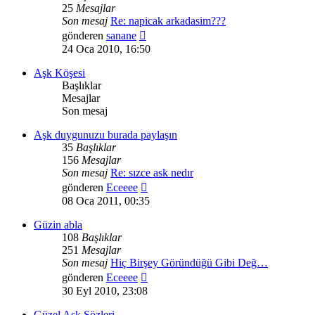
25
Mesajlar
Son mesaj
Re: napicak arkadasim???
Son
gönderen
sanane
mesajı
24 Oca 2010, 16:50
görüntüle
Aşk Köşesi
Başlıklar
Mesajlar
Son mesaj
Aşk duygunuzu burada paylaşın
35
Başlıklar
156
Mesajlar
Son mesaj
Re: sızce ask nedır
Son
gönderen
Eceeee
mesajı
08 Oca 2011, 00:35
görüntüle
Güzin abla
108
Başlıklar
251
Mesajlar
Son mesaj
Hiç Birşey Göründüğü Gibi Değ…
Son
gönderen
Eceeee
mesajı
30 Eyl 2010, 23:08
görüntüle
Güzel Aşk Sözleri