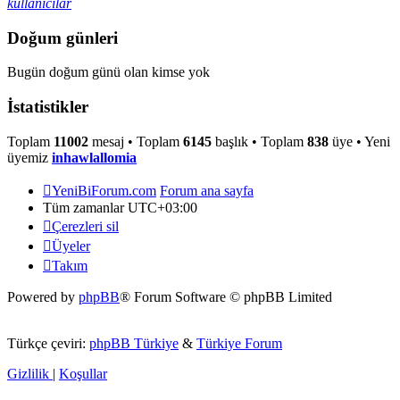
kullanıcılar
Doğum günleri
Bugün doğum günü olan kimse yok
İstatistikler
Toplam
11002
mesaj • Toplam
6145
başlık • Toplam
838
üye • Yeni
üyemiz
inhawlallomia
YeniBiForum.com
Forum ana sayfa
Tüm zamanlar
UTC+03:00
Çerezleri sil
Üyeler
Takım
Powered by
phpBB
® Forum Software © phpBB Limited
Türkçe çeviri:
phpBB Türkiye
&
Türkiye Forum
Gizlilik
|
Koşullar