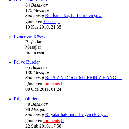
84
Başlıklar
175
Mesajlar
Son mesaj
Re: İsmin baş harflerinden şi…
Son
gönderen
Eceeee
mesajı
19 Kas 2010, 21:35
görüntüle
Ezoterizm Köşesi
Başlıklar
Mesajlar
Son mesaj
Fal ve Burçlar
65
Başlıklar
130
Mesajlar
Son mesaj
Re: SiZiN DOGUM PERiNiZ HANGi…
Son
gönderen
moments
mesajı
08 Oca 2011, 01:24
görüntüle
Rüya tabirleri
48
Başlıklar
98
Mesajlar
Son mesaj
Rüyalar hakkında 15 gerçek Uy…
Son
gönderen
moments
mesajı
22 Şub 2010, 17:58