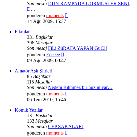
Son mesaj
DUN RAMPADA GORMUSLER SENI,
D…
Son
gönderen
moments
mesajı
14 Ağu 2009, 15:37
görüntüle
Fıkralar
331
Başlıklar
396
Mesajlar
Son mesaj
FiLi ZüRAFA YAPAN GüC!!
Son
gönderen
Eceeee
mesajı
09 Ağu 2009, 00:47
görüntüle
Amatör Aşk Şiirleri
85
Başlıklar
115
Mesajlar
Son mesaj
Nedeni Bilinmez bir hüzün var…
Son
gönderen
moments
mesajı
06 Tem 2010, 15:46
görüntüle
Komik Yazilar
131
Başlıklar
133
Mesajlar
Son mesaj
CEP SAKALARI
Son
gönderen
moments