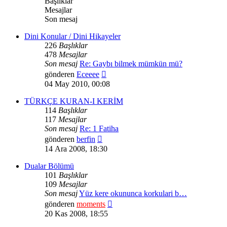
Başlıklar
Mesajlar
Son mesaj
Dini Konular / Dini Hikayeler
226
Başlıklar
478
Mesajlar
Son mesaj
Re: Gaybı bilmek mümkün mü?
Son
gönderen
Eceeee
mesajı
04 May 2010, 00:08
görüntüle
TÜRKÇE KURAN-I KERİM
114
Başlıklar
117
Mesajlar
Son mesaj
Re: 1 Fatiha
Son
gönderen
berfin
mesajı
14 Ara 2008, 18:30
görüntüle
Dualar Bölümü
101
Başlıklar
109
Mesajlar
Son mesaj
Yüz kere okununca korkulari b…
Son
gönderen
moments
mesajı
20 Kas 2008, 18:55
görüntüle