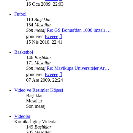
mesajı
16 Oca 2009, 22:03
görüntüle
Futbol
110
Başlıklar
154
Mesajlar
Son mesaj
Re: GS Bonus'dan 1000 imzalı …
Son
gönderen
Eceeee
mesajı
15 Nis 2010, 22:41
görüntüle
Basketbol
146
Başlıklar
171
Mesajlar
Son mesaj
Re: Mavikupa Üniversiteler Ar…
Son
gönderen
Eceeee
mesajı
07 Ara 2009, 22:24
görüntüle
Video ve Resimler Köşesi
Başlıklar
Mesajlar
Son mesaj
Videolar
Komik- İlginç Videolar
149
Başlıklar
205
Mesajlar