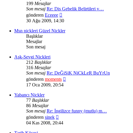
199
Mesajlar
Son mesaj
Re: Dis Gebelik Belirtileri v…
Son
gönderen
Eceeee
mesajı
30 Ağu 2009, 14:30
görüntüle
Msn nickleri Güzel Nickler
Başlıklar
Mesajlar
Son mesaj
Aşk-Sevgi Nickleri
212
Başlıklar
316
Mesajlar
Son mesaj
Re: DeĞiŞiK NiCkLeR BuYrUn
Son
gönderen
moments
mesajı
17 Oca 2009, 20:54
görüntüle
Yabancı Nickler
77
Başlıklar
86
Mesajlar
Son mesaj
Re: İngilizce funny (mutlu) m…
Son
gönderen
sinek
mesajı
04 Kas 2008, 20:44
görüntüle
Tarih Köşesi