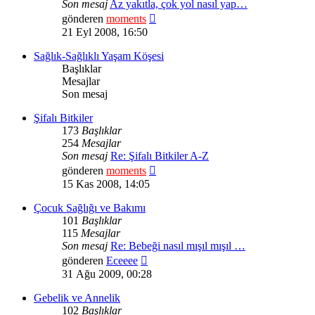
Son mesaj
Az yakıtla, çok yol nasıl yap…
Son
gönderen
moments
mesajı
21 Eyl 2008, 16:50
görüntüle
Sağlık-Sağlıklı Yaşam Köşesi
Başlıklar
Mesajlar
Son mesaj
Şifalı Bitkiler
173
Başlıklar
254
Mesajlar
Son mesaj
Re: Şifalı Bitkiler A-Z
Son
gönderen
moments
mesajı
15 Kas 2008, 14:05
görüntüle
Çocuk Sağlığı ve Bakımı
101
Başlıklar
115
Mesajlar
Son mesaj
Re: Bebeği nasıl mışıl mışıl …
Son
gönderen
Eceeee
mesajı
31 Ağu 2009, 00:28
görüntüle
Gebelik ve Annelik
102
Başlıklar