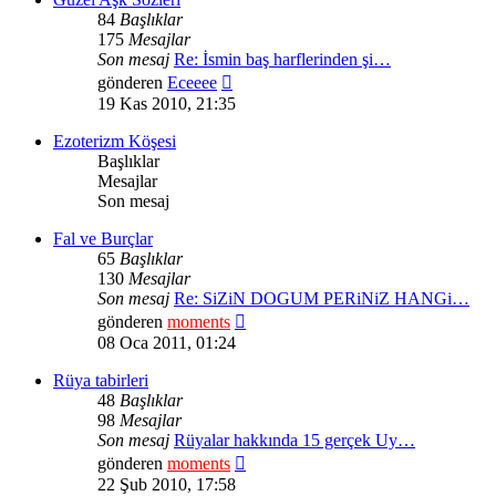
84
Başlıklar
175
Mesajlar
Son mesaj
Re: İsmin baş harflerinden şi…
Son
gönderen
Eceeee
mesajı
19 Kas 2010, 21:35
görüntüle
Ezoterizm Köşesi
Başlıklar
Mesajlar
Son mesaj
Fal ve Burçlar
65
Başlıklar
130
Mesajlar
Son mesaj
Re: SiZiN DOGUM PERiNiZ HANGi…
Son
gönderen
moments
mesajı
08 Oca 2011, 01:24
görüntüle
Rüya tabirleri
48
Başlıklar
98
Mesajlar
Son mesaj
Rüyalar hakkında 15 gerçek Uy…
Son
gönderen
moments
mesajı
22 Şub 2010, 17:58