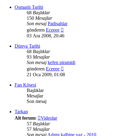
görüntüle
Osmanlı Tarihi
68
Başlıklar
150
Mesajlar
Son mesaj
Padişahlar
Son
gönderen
Eceeee
mesajı
03 Ara 2008, 20:46
görüntüle
Dünya Tarihi
68
Başlıklar
93
Mesajlar
Son mesaj
kefen piramidi
Son
gönderen
Eceeee
mesajı
21 Oca 2009, 01:08
görüntüle
Fan Köşesi
Başlıklar
Mesajlar
Son mesaj
Tarkan
Alt forum:
Videolar
57
Başlıklar
57
Mesajlar
Son mesaj
Adımı kalbine yaz - 2010