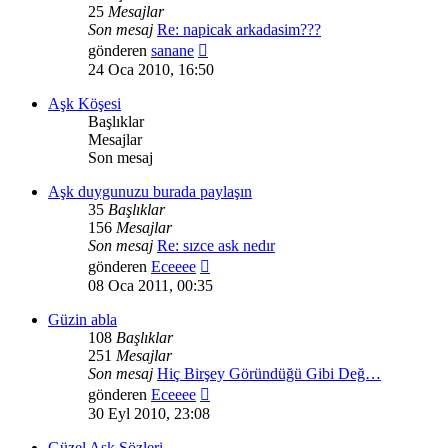
25
Mesajlar
Son mesaj
Re: napicak arkadasim???
Son
gönderen
sanane
mesajı
24 Oca 2010, 16:50
görüntüle
Aşk Köşesi
Başlıklar
Mesajlar
Son mesaj
Aşk duygunuzu burada paylaşın
35
Başlıklar
156
Mesajlar
Son mesaj
Re: sızce ask nedır
Son
gönderen
Eceeee
mesajı
08 Oca 2011, 00:35
görüntüle
Güzin abla
108
Başlıklar
251
Mesajlar
Son mesaj
Hiç Birşey Göründüğü Gibi Değ…
Son
gönderen
Eceeee
mesajı
30 Eyl 2010, 23:08
görüntüle
Güzel Aşk Sözleri