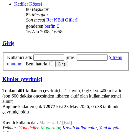
Kediler Köşesi
80
Başlıklar
85
Mesajlar
Son mesaj
Re: KEdi Giflerİ
Son
gönderen
berfin
mesajı
16 Ara 2008, 16:58
görüntüle
Giriş
Kullanıcı adı:
Şifre:
Şifremi
unuttum
|
Beni hatırla
Kimler çevrimiçi
Toplam
401
kullanıcı çevrimiçi :: 1 kayıtlı, 0 gizli ve 400 misafir
(son 600 dakika öncesinden itibaren aktif olan kullanıcılar temel
alınır)
Bugüne kadar en çok
72977
kişi 23 May 2026, 05:38 tarihinde
çevrimiçi oldu
Kayıtlı kullanıcılar:
Majestic-12 [Bot]
Yetkiler:
Yöneticiler
,
Moderator
,
Kayıtlı kullanıcılar
,
Yeni kayıtlı