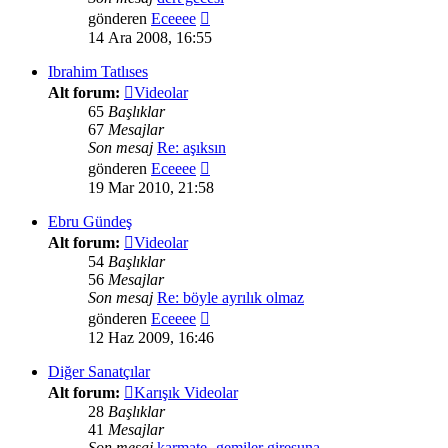
Son
gönderen
Eceeee
mesajı
14 Ara 2008, 16:55
görüntüle
Ibrahim Tatlıses
Alt forum:
Videolar
65
Başlıklar
67
Mesajlar
Son mesaj
Re: aşıksın
Son
gönderen
Eceeee
mesajı
19 Mar 2010, 21:58
görüntüle
Ebru Gündeş
Alt forum:
Videolar
54
Başlıklar
56
Mesajlar
Son mesaj
Re: böyle ayrılık olmaz
Son
gönderen
Eceeee
mesajı
12 Haz 2009, 16:46
görüntüle
Diğer Sanatçılar
Alt forum:
Karışık Videolar
28
Başlıklar
41
Mesajlar
Son mesaj
karmate- gemiler giresuna