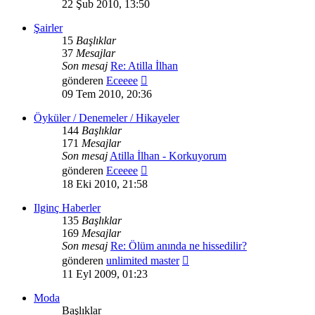
mesajı
22 Şub 2010, 13:50
görüntüle
Şairler
15
Başlıklar
37
Mesajlar
Son mesaj
Re: Atilla İlhan
Son
gönderen
Eceeee
mesajı
09 Tem 2010, 20:36
görüntüle
Öyküler / Denemeler / Hikayeler
144
Başlıklar
171
Mesajlar
Son mesaj
Atilla İlhan - Korkuyorum
Son
gönderen
Eceeee
mesajı
18 Eki 2010, 21:58
görüntüle
Ilginç Haberler
135
Başlıklar
169
Mesajlar
Son mesaj
Re: Ölüm anında ne hissedilir?
Son
gönderen
unlimited master
mesajı
11 Eyl 2009, 01:23
görüntüle
Moda
Başlıklar