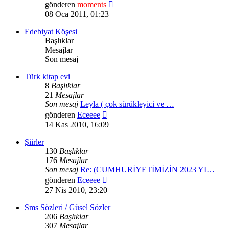
Son
gönderen
moments
mesajı
08 Oca 2011, 01:23
görüntüle
Edebiyat Köşesi
Başlıklar
Mesajlar
Son mesaj
Türk kitap evi
8
Başlıklar
21
Mesajlar
Son mesaj
Leyla ( çok sürükleyici ve …
Son
gönderen
Eceeee
mesajı
14 Kas 2010, 16:09
görüntüle
Şiirler
130
Başlıklar
176
Mesajlar
Son mesaj
Re: (CUMHURİYETİMİZİN 2023 YI…
Son
gönderen
Eceeee
mesajı
27 Nis 2010, 23:20
görüntüle
Sms Sözleri / Güsel Sözler
206
Başlıklar
307
Mesajlar