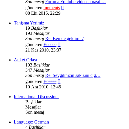
Son mesaj
Foruma Youtube videosu nasıl …
Son
gönderen
moments
mesajı
08 Eki 2015, 22:29
görüntüle
Tanişma Yerimiz
19
Başlıklar
193
Mesajlar
Son mesaj
Re: Ben de geldim! :)
Son
gönderen
Eceeee
mesajı
21 Kas 2010, 23:37
görüntüle
Anket Odası
103
Başlıklar
347
Mesajlar
Son mesaj
Re: Sevgilinizin sakizini cig…
Son
gönderen
Eceeee
mesajı
10 Ara 2010, 12:45
görüntüle
International Discussions
Başlıklar
Mesajlar
Son mesaj
Language: German
4
Başlıklar