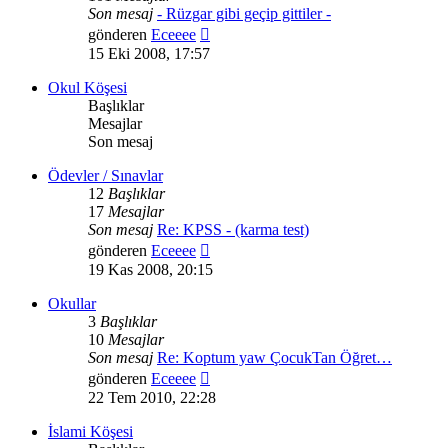
Son mesaj
- Rüzgar gibi geçip gittiler -
Son
gönderen
Eceeee
mesajı
15 Eki 2008, 17:57
görüntüle
Okul Köşesi
Başlıklar
Mesajlar
Son mesaj
Ödevler / Sınavlar
12
Başlıklar
17
Mesajlar
Son mesaj
Re: KPSS - (karma test)
Son
gönderen
Eceeee
mesajı
19 Kas 2008, 20:15
görüntüle
Okullar
3
Başlıklar
10
Mesajlar
Son mesaj
Re: Koptum yaw ÇocukTan Öğret…
Son
gönderen
Eceeee
mesajı
22 Tem 2010, 22:28
görüntüle
İslami Köşesi