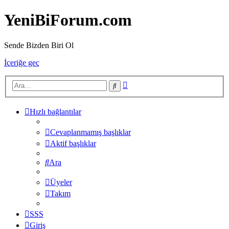
YeniBiForum.com
Sende Bizden Biri Ol
İçeriğe geç
Gelişmiş
Ara
arama
Hızlı bağlantılar
Cevaplanmamış başlıklar
Aktif başlıklar
Ara
Üyeler
Takım
SSS
Giriş