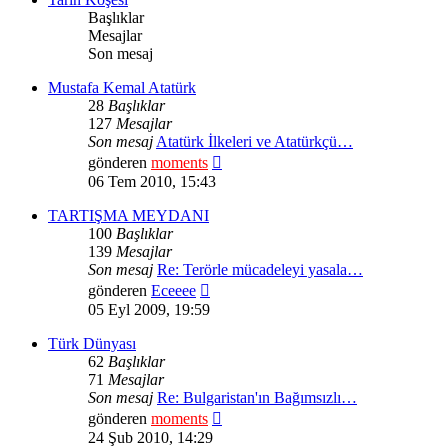
Başlıklar
Mesajlar
Son mesaj
Mustafa Kemal Atatürk
28
Başlıklar
127
Mesajlar
Son mesaj
Atatürk İlkeleri ve Atatürkçü…
Son
gönderen
moments
mesajı
06 Tem 2010, 15:43
görüntüle
TARTIŞMA MEYDANI
100
Başlıklar
139
Mesajlar
Son mesaj
Re: Terörle mücadeleyi yasala…
Son
gönderen
Eceeee
mesajı
05 Eyl 2009, 19:59
görüntüle
Türk Dünyası
62
Başlıklar
71
Mesajlar
Son mesaj
Re: Bulgaristan'ın Bağımsızlı…
Son
gönderen
moments
mesajı
24 Şub 2010, 14:29