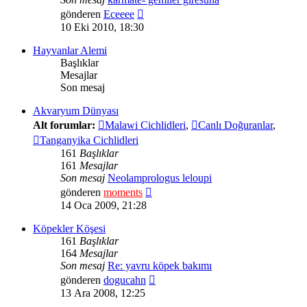
Son
gönderen
Eceeee
mesajı
10 Eki 2010, 18:30
görüntüle
Hayvanlar Alemi
Başlıklar
Mesajlar
Son mesaj
Akvaryum Dünyası
Alt forumlar:
Malawi Cichlidleri
,
Canlı Doğuranlar
,
Tanganyika Cichlidleri
161
Başlıklar
161
Mesajlar
Son mesaj
Neolamprologus leloupi
Son
gönderen
moments
mesajı
14 Oca 2009, 21:28
görüntüle
Köpekler Köşesi
161
Başlıklar
164
Mesajlar
Son mesaj
Re: yavru köpek bakımı
Son
gönderen
dogucahn
mesajı
13 Ara 2008, 12:25
görüntüle