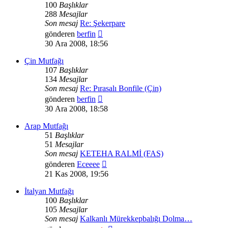
100
Başlıklar
288
Mesajlar
Son mesaj
Re: Şekerpare
Son
gönderen
berfin
mesajı
30 Ara 2008, 18:56
görüntüle
Çin Mutfağı
107
Başlıklar
134
Mesajlar
Son mesaj
Re: Pırasalı Bonfile (Çin)
Son
gönderen
berfin
mesajı
30 Ara 2008, 18:58
görüntüle
Arap Mutfağı
51
Başlıklar
51
Mesajlar
Son mesaj
KETEHA RALMİ (FAS)
Son
gönderen
Eceeee
mesajı
21 Kas 2008, 19:56
görüntüle
İtalyan Mutfağı
100
Başlıklar
105
Mesajlar
Son mesaj
Kalkanlı Mürekkepbalığı Dolma…
Son