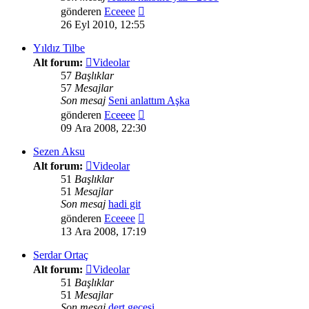
Son
gönderen
Eceeee
mesajı
26 Eyl 2010, 12:55
görüntüle
Yıldız Tilbe
Alt forum:
Videolar
57
Başlıklar
57
Mesajlar
Son mesaj
Seni anlattım Aşka
Son
gönderen
Eceeee
mesajı
09 Ara 2008, 22:30
görüntüle
Sezen Aksu
Alt forum:
Videolar
51
Başlıklar
51
Mesajlar
Son mesaj
hadi git
Son
gönderen
Eceeee
mesajı
13 Ara 2008, 17:19
görüntüle
Serdar Ortaç
Alt forum:
Videolar
51
Başlıklar
51
Mesajlar
Son mesaj
dert gecesi