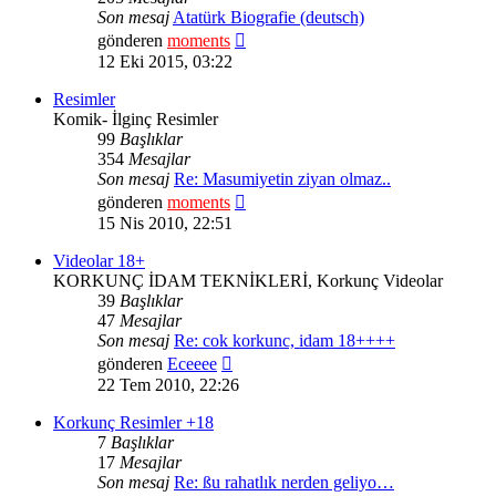
Son mesaj
Atatürk Biografie (deutsch)
Son
gönderen
moments
mesajı
12 Eki 2015, 03:22
görüntüle
Resimler
Komik- İlginç Resimler
99
Başlıklar
354
Mesajlar
Son mesaj
Re: Masumiyetin ziyan olmaz..
Son
gönderen
moments
mesajı
15 Nis 2010, 22:51
görüntüle
Videolar 18+
KORKUNÇ İDAM TEKNİKLERİ, Korkunç Videolar
39
Başlıklar
47
Mesajlar
Son mesaj
Re: cok korkunc, idam 18++++
Son
gönderen
Eceeee
mesajı
22 Tem 2010, 22:26
görüntüle
Korkunç Resimler +18
7
Başlıklar
17
Mesajlar
Son mesaj
Re: ßu rahatlık nerden geliyo…