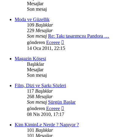
Mesajlar
Son mesaj
Moda ve Güzellik
109
Başlıklar
229
Mesajlar
Son mesaj
Re: Takı tasarımcısı Pandora …
Son
gönderen
Eceeee
mesajı
14 Oca 2011, 22:15
görüntüle
Magazin Köşesi
Başlıklar
Mesajlar
Son mesaj
Film, Dizi ve Şarkı Sözleri
117
Başlıklar
268
Mesajlar
Son mesaj
Sürgün Başlar
Son
gönderen
Eceeee
mesajı
08 Nis 2010, 17:17
görüntüle
Kim KiminLe Nerde ? Napıyor ?
101
Başlıklar
101
Mesajlar