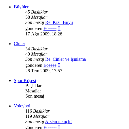
görüntüle
Büyüler
45
Başlıklar
58
Mesajlar
Son mesaj
Re: Kızıl Büyü
Son
gönderen
Eceeee
mesajı
17 Ağu 2009, 18:26
görüntüle
Cinler
34
Başlıklar
40
Mesajlar
Son mesaj
Re: Cinler ve Işınlama
Son
gönderen
Eceeee
mesajı
28 Tem 2009, 13:57
görüntüle
Spor Köşesi
Başlıklar
Mesajlar
Son mesaj
Voleybol
116
Başlıklar
119
Mesajlar
Son mesaj
Arslan inançlı!
Son
gönderen
Eceeee