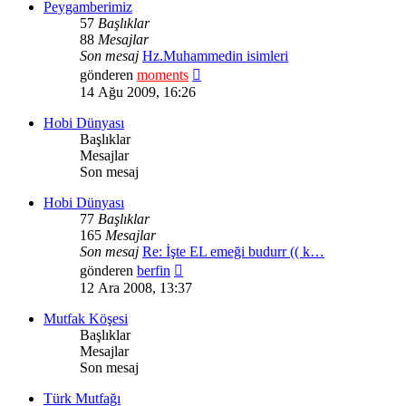
Peygamberimiz
57
Başlıklar
88
Mesajlar
Son mesaj
Hz.Muhammedin isimleri
Son
gönderen
moments
mesajı
14 Ağu 2009, 16:26
görüntüle
Hobi Dünyası
Başlıklar
Mesajlar
Son mesaj
Hobi Dünyası
77
Başlıklar
165
Mesajlar
Son mesaj
Re: İşte EL emeği budurr (( k…
Son
gönderen
berfin
mesajı
12 Ara 2008, 13:37
görüntüle
Mutfak Köşesi
Başlıklar
Mesajlar
Son mesaj
Türk Mutfağı