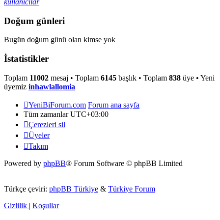
kullanıcılar
Doğum günleri
Bugün doğum günü olan kimse yok
İstatistikler
Toplam
11002
mesaj • Toplam
6145
başlık • Toplam
838
üye • Yeni
üyemiz
inhawlallomia
YeniBiForum.com
Forum ana sayfa
Tüm zamanlar
UTC+03:00
Çerezleri sil
Üyeler
Takım
Powered by
phpBB
® Forum Software © phpBB Limited
Türkçe çeviri:
phpBB Türkiye
&
Türkiye Forum
Gizlilik
|
Koşullar