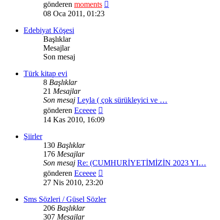
Son
gönderen
moments
mesajı
08 Oca 2011, 01:23
görüntüle
Edebiyat Köşesi
Başlıklar
Mesajlar
Son mesaj
Türk kitap evi
8
Başlıklar
21
Mesajlar
Son mesaj
Leyla ( çok sürükleyici ve …
Son
gönderen
Eceeee
mesajı
14 Kas 2010, 16:09
görüntüle
Şiirler
130
Başlıklar
176
Mesajlar
Son mesaj
Re: (CUMHURİYETİMİZİN 2023 YI…
Son
gönderen
Eceeee
mesajı
27 Nis 2010, 23:20
görüntüle
Sms Sözleri / Güsel Sözler
206
Başlıklar
307
Mesajlar