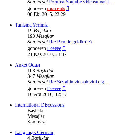
Son mesaj
Foruma Youtube videosu nasıl …
Son
gönderen
moments
mesajı
08 Eki 2015, 22:29
görüntüle
Tanişma Yerimiz
19
Başlıklar
193
Mesajlar
Son mesaj
Re: Ben de geldim! :)
Son
gönderen
Eceeee
mesajı
21 Kas 2010, 23:37
görüntüle
Anket Odası
103
Başlıklar
347
Mesajlar
Son mesaj
Re: Sevgilinizin sakizini cig…
Son
gönderen
Eceeee
mesajı
10 Ara 2010, 12:45
görüntüle
International Discussions
Başlıklar
Mesajlar
Son mesaj
Language: German
4
Başlıklar