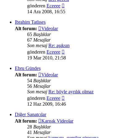
Son
gönderen
Eceeee
mesajı
14 Ara 2008, 16:55
görüntüle
Ibrahim Tatlıses
Alt forum:
Videolar
65
Başlıklar
67
Mesajlar
Son mesaj
Re: aşıksın
Son
gönderen
Eceeee
mesajı
19 Mar 2010, 21:58
görüntüle
Ebru Gündeş
Alt forum:
Videolar
54
Başlıklar
56
Mesajlar
Son mesaj
Re: böyle ayrılık olmaz
Son
gönderen
Eceeee
mesajı
12 Haz 2009, 16:46
görüntüle
Diğer Sanatçılar
Alt forum:
Karışık Videolar
28
Başlıklar
41
Mesajlar
Son mesaj
karmate- gemiler giresuna