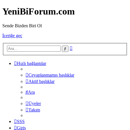
YeniBiForum.com
Sende Bizden Biri Ol
İçeriğe geç
Gelişmiş
Ara
arama
Hızlı bağlantılar
Cevaplanmamış başlıklar
Aktif başlıklar
Ara
Üyeler
Takım
SSS
Giriş