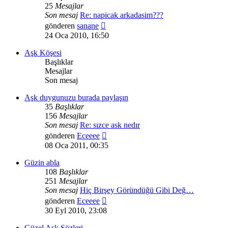
25
Mesajlar
Son mesaj
Re: napicak arkadasim???
Son
gönderen
sanane
mesajı
24 Oca 2010, 16:50
görüntüle
Aşk Köşesi
Başlıklar
Mesajlar
Son mesaj
Aşk duygunuzu burada paylaşın
35
Başlıklar
156
Mesajlar
Son mesaj
Re: sızce ask nedır
Son
gönderen
Eceeee
mesajı
08 Oca 2011, 00:35
görüntüle
Güzin abla
108
Başlıklar
251
Mesajlar
Son mesaj
Hiç Birşey Göründüğü Gibi Değ…
Son
gönderen
Eceeee
mesajı
30 Eyl 2010, 23:08
görüntüle
Güzel Aşk Sözleri