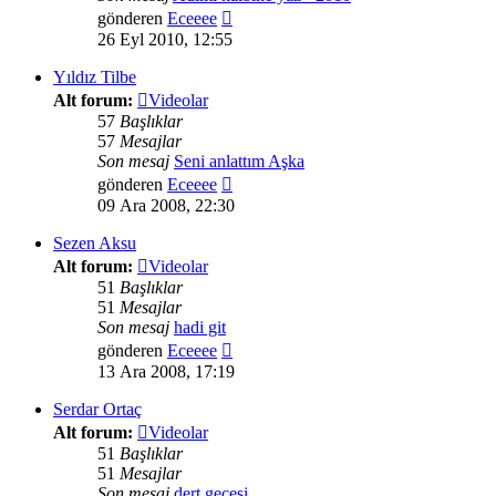
Son
gönderen
Eceeee
mesajı
26 Eyl 2010, 12:55
görüntüle
Yıldız Tilbe
Alt forum:
Videolar
57
Başlıklar
57
Mesajlar
Son mesaj
Seni anlattım Aşka
Son
gönderen
Eceeee
mesajı
09 Ara 2008, 22:30
görüntüle
Sezen Aksu
Alt forum:
Videolar
51
Başlıklar
51
Mesajlar
Son mesaj
hadi git
Son
gönderen
Eceeee
mesajı
13 Ara 2008, 17:19
görüntüle
Serdar Ortaç
Alt forum:
Videolar
51
Başlıklar
51
Mesajlar
Son mesaj
dert gecesi