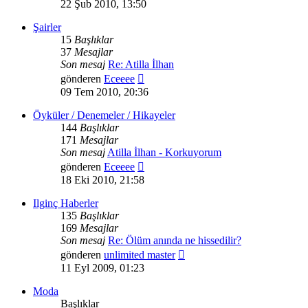
mesajı
22 Şub 2010, 13:50
görüntüle
Şairler
15
Başlıklar
37
Mesajlar
Son mesaj
Re: Atilla İlhan
Son
gönderen
Eceeee
mesajı
09 Tem 2010, 20:36
görüntüle
Öyküler / Denemeler / Hikayeler
144
Başlıklar
171
Mesajlar
Son mesaj
Atilla İlhan - Korkuyorum
Son
gönderen
Eceeee
mesajı
18 Eki 2010, 21:58
görüntüle
Ilginç Haberler
135
Başlıklar
169
Mesajlar
Son mesaj
Re: Ölüm anında ne hissedilir?
Son
gönderen
unlimited master
mesajı
11 Eyl 2009, 01:23
görüntüle
Moda
Başlıklar