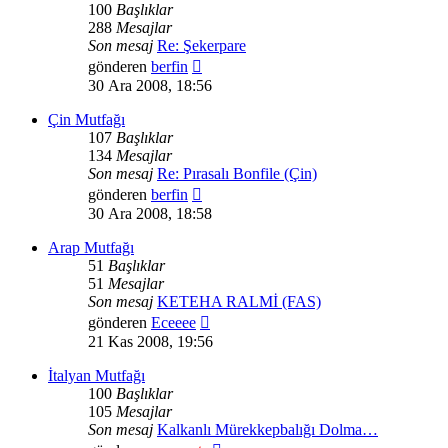
100
Başlıklar
288
Mesajlar
Son mesaj
Re: Şekerpare
Son
gönderen
berfin
mesajı
30 Ara 2008, 18:56
görüntüle
Çin Mutfağı
107
Başlıklar
134
Mesajlar
Son mesaj
Re: Pırasalı Bonfile (Çin)
Son
gönderen
berfin
mesajı
30 Ara 2008, 18:58
görüntüle
Arap Mutfağı
51
Başlıklar
51
Mesajlar
Son mesaj
KETEHA RALMİ (FAS)
Son
gönderen
Eceeee
mesajı
21 Kas 2008, 19:56
görüntüle
İtalyan Mutfağı
100
Başlıklar
105
Mesajlar
Son mesaj
Kalkanlı Mürekkepbalığı Dolma…
Son