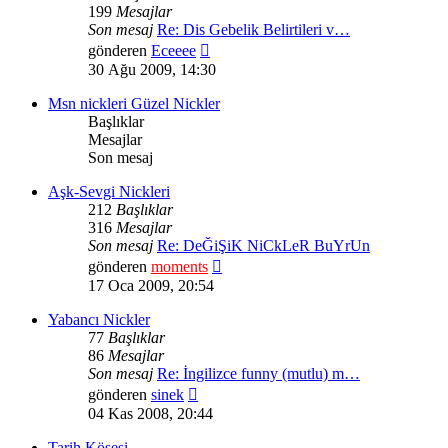
199
Mesajlar
Son mesaj
Re: Dis Gebelik Belirtileri v…
Son
gönderen
Eceeee
mesajı
30 Ağu 2009, 14:30
görüntüle
Msn nickleri Güzel Nickler
Başlıklar
Mesajlar
Son mesaj
Aşk-Sevgi Nickleri
212
Başlıklar
316
Mesajlar
Son mesaj
Re: DeĞiŞiK NiCkLeR BuYrUn
Son
gönderen
moments
mesajı
17 Oca 2009, 20:54
görüntüle
Yabancı Nickler
77
Başlıklar
86
Mesajlar
Son mesaj
Re: İngilizce funny (mutlu) m…
Son
gönderen
sinek
mesajı
04 Kas 2008, 20:44
görüntüle
Tarih Köşesi