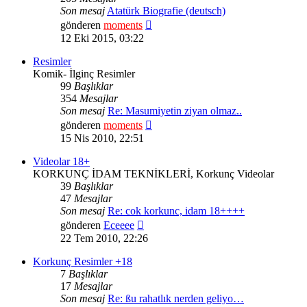
Son mesaj
Atatürk Biografie (deutsch)
Son
gönderen
moments
mesajı
12 Eki 2015, 03:22
görüntüle
Resimler
Komik- İlginç Resimler
99
Başlıklar
354
Mesajlar
Son mesaj
Re: Masumiyetin ziyan olmaz..
Son
gönderen
moments
mesajı
15 Nis 2010, 22:51
görüntüle
Videolar 18+
KORKUNÇ İDAM TEKNİKLERİ, Korkunç Videolar
39
Başlıklar
47
Mesajlar
Son mesaj
Re: cok korkunc, idam 18++++
Son
gönderen
Eceeee
mesajı
22 Tem 2010, 22:26
görüntüle
Korkunç Resimler +18
7
Başlıklar
17
Mesajlar
Son mesaj
Re: ßu rahatlık nerden geliyo…