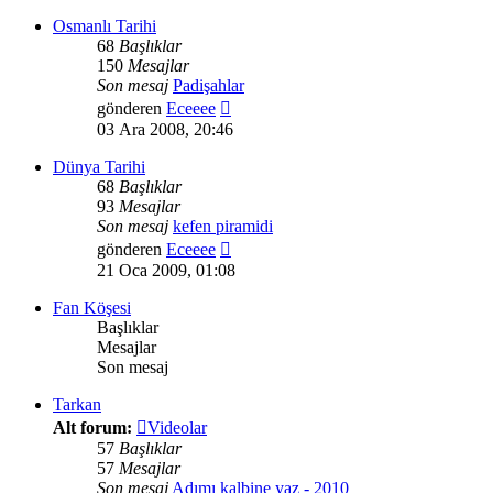
görüntüle
Osmanlı Tarihi
68
Başlıklar
150
Mesajlar
Son mesaj
Padişahlar
Son
gönderen
Eceeee
mesajı
03 Ara 2008, 20:46
görüntüle
Dünya Tarihi
68
Başlıklar
93
Mesajlar
Son mesaj
kefen piramidi
Son
gönderen
Eceeee
mesajı
21 Oca 2009, 01:08
görüntüle
Fan Köşesi
Başlıklar
Mesajlar
Son mesaj
Tarkan
Alt forum:
Videolar
57
Başlıklar
57
Mesajlar
Son mesaj
Adımı kalbine yaz - 2010