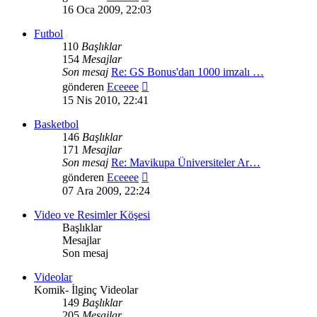
mesajı
16 Oca 2009, 22:03
görüntüle
Futbol
110
Başlıklar
154
Mesajlar
Son mesaj
Re: GS Bonus'dan 1000 imzalı …
Son
gönderen
Eceeee
mesajı
15 Nis 2010, 22:41
görüntüle
Basketbol
146
Başlıklar
171
Mesajlar
Son mesaj
Re: Mavikupa Üniversiteler Ar…
Son
gönderen
Eceeee
mesajı
07 Ara 2009, 22:24
görüntüle
Video ve Resimler Köşesi
Başlıklar
Mesajlar
Son mesaj
Videolar
Komik- İlginç Videolar
149
Başlıklar
205
Mesajlar