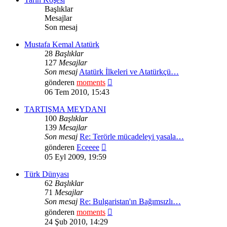
Başlıklar
Mesajlar
Son mesaj
Mustafa Kemal Atatürk
28
Başlıklar
127
Mesajlar
Son mesaj
Atatürk İlkeleri ve Atatürkçü…
Son
gönderen
moments
mesajı
06 Tem 2010, 15:43
görüntüle
TARTIŞMA MEYDANI
100
Başlıklar
139
Mesajlar
Son mesaj
Re: Terörle mücadeleyi yasala…
Son
gönderen
Eceeee
mesajı
05 Eyl 2009, 19:59
görüntüle
Türk Dünyası
62
Başlıklar
71
Mesajlar
Son mesaj
Re: Bulgaristan'ın Bağımsızlı…
Son
gönderen
moments
mesajı
24 Şub 2010, 14:29