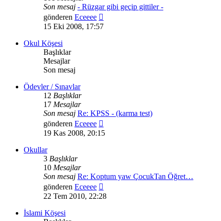
Son mesaj
- Rüzgar gibi geçip gittiler -
Son
gönderen
Eceeee
mesajı
15 Eki 2008, 17:57
görüntüle
Okul Köşesi
Başlıklar
Mesajlar
Son mesaj
Ödevler / Sınavlar
12
Başlıklar
17
Mesajlar
Son mesaj
Re: KPSS - (karma test)
Son
gönderen
Eceeee
mesajı
19 Kas 2008, 20:15
görüntüle
Okullar
3
Başlıklar
10
Mesajlar
Son mesaj
Re: Koptum yaw ÇocukTan Öğret…
Son
gönderen
Eceeee
mesajı
22 Tem 2010, 22:28
görüntüle
İslami Köşesi