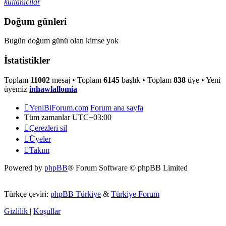
kullanıcılar
Doğum günleri
Bugün doğum günü olan kimse yok
İstatistikler
Toplam
11002
mesaj • Toplam
6145
başlık • Toplam
838
üye • Yeni
üyemiz
inhawlallomia
YeniBiForum.com
Forum ana sayfa
Tüm zamanlar
UTC+03:00
Çerezleri sil
Üyeler
Takım
Powered by
phpBB
® Forum Software © phpBB Limited
Türkçe çeviri:
phpBB Türkiye
&
Türkiye Forum
Gizlilik
|
Koşullar