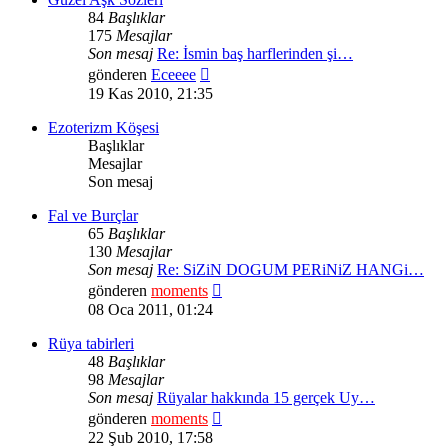
84
Başlıklar
175
Mesajlar
Son mesaj
Re: İsmin baş harflerinden şi…
Son
gönderen
Eceeee
mesajı
19 Kas 2010, 21:35
görüntüle
Ezoterizm Köşesi
Başlıklar
Mesajlar
Son mesaj
Fal ve Burçlar
65
Başlıklar
130
Mesajlar
Son mesaj
Re: SiZiN DOGUM PERiNiZ HANGi…
Son
gönderen
moments
mesajı
08 Oca 2011, 01:24
görüntüle
Rüya tabirleri
48
Başlıklar
98
Mesajlar
Son mesaj
Rüyalar hakkında 15 gerçek Uy…
Son
gönderen
moments
mesajı
22 Şub 2010, 17:58