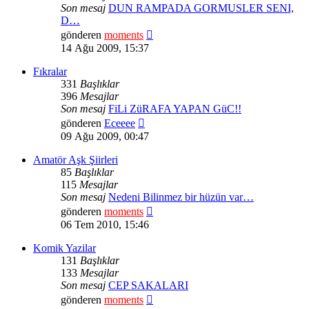
Son mesaj
DUN RAMPADA GORMUSLER SENI,
D…
Son
gönderen
moments
mesajı
14 Ağu 2009, 15:37
görüntüle
Fıkralar
331
Başlıklar
396
Mesajlar
Son mesaj
FiLi ZüRAFA YAPAN GüC!!
Son
gönderen
Eceeee
mesajı
09 Ağu 2009, 00:47
görüntüle
Amatör Aşk Şiirleri
85
Başlıklar
115
Mesajlar
Son mesaj
Nedeni Bilinmez bir hüzün var…
Son
gönderen
moments
mesajı
06 Tem 2010, 15:46
görüntüle
Komik Yazilar
131
Başlıklar
133
Mesajlar
Son mesaj
CEP SAKALARI
Son
gönderen
moments