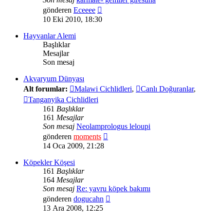
Son
gönderen
Eceeee
mesajı
10 Eki 2010, 18:30
görüntüle
Hayvanlar Alemi
Başlıklar
Mesajlar
Son mesaj
Akvaryum Dünyası
Alt forumlar:
Malawi Cichlidleri
,
Canlı Doğuranlar
,
Tanganyika Cichlidleri
161
Başlıklar
161
Mesajlar
Son mesaj
Neolamprologus leloupi
Son
gönderen
moments
mesajı
14 Oca 2009, 21:28
görüntüle
Köpekler Köşesi
161
Başlıklar
164
Mesajlar
Son mesaj
Re: yavru köpek bakımı
Son
gönderen
dogucahn
mesajı
13 Ara 2008, 12:25
görüntüle