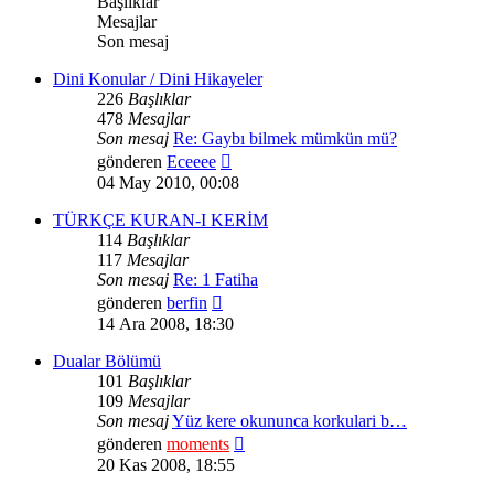
Başlıklar
Mesajlar
Son mesaj
Dini Konular / Dini Hikayeler
226
Başlıklar
478
Mesajlar
Son mesaj
Re: Gaybı bilmek mümkün mü?
Son
gönderen
Eceeee
mesajı
04 May 2010, 00:08
görüntüle
TÜRKÇE KURAN-I KERİM
114
Başlıklar
117
Mesajlar
Son mesaj
Re: 1 Fatiha
Son
gönderen
berfin
mesajı
14 Ara 2008, 18:30
görüntüle
Dualar Bölümü
101
Başlıklar
109
Mesajlar
Son mesaj
Yüz kere okununca korkulari b…
Son
gönderen
moments
mesajı
20 Kas 2008, 18:55
görüntüle