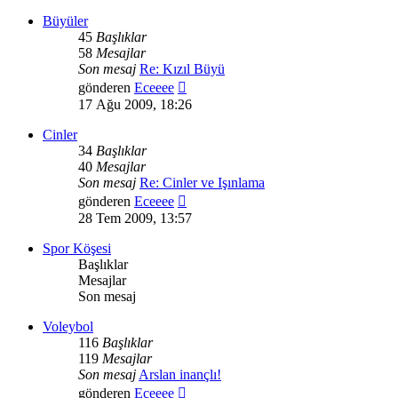
görüntüle
Büyüler
45
Başlıklar
58
Mesajlar
Son mesaj
Re: Kızıl Büyü
Son
gönderen
Eceeee
mesajı
17 Ağu 2009, 18:26
görüntüle
Cinler
34
Başlıklar
40
Mesajlar
Son mesaj
Re: Cinler ve Işınlama
Son
gönderen
Eceeee
mesajı
28 Tem 2009, 13:57
görüntüle
Spor Köşesi
Başlıklar
Mesajlar
Son mesaj
Voleybol
116
Başlıklar
119
Mesajlar
Son mesaj
Arslan inançlı!
Son
gönderen
Eceeee