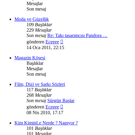
Mesajlar
Son mesaj
Moda ve Güzellik
109
Başlıklar
229
Mesajlar
Son mesaj
Re: Takı tasarımcısı Pandora …
Son
gönderen
Eceeee
mesajı
14 Oca 2011, 22:15
görüntüle
Magazin Köşesi
Başlıklar
Mesajlar
Son mesaj
Film, Dizi ve Şarkı Sözleri
117
Başlıklar
268
Mesajlar
Son mesaj
Sürgün Başlar
Son
gönderen
Eceeee
mesajı
08 Nis 2010, 17:17
görüntüle
Kim KiminLe Nerde ? Napıyor ?
101
Başlıklar
101
Mesajlar