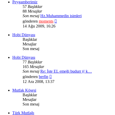
Peygamberimiz
57
Başlıklar
88
Mesajlar
Son mesaj
Hz.Muhammedin isimleri
Son
gönderen
moments
mesajı
14 Ağu 2009, 16:26
görüntüle
Hobi Dünyası
Başlıklar
Mesajlar
Son mesaj
Hobi Dünyası
77
Başlıklar
165
Mesajlar
Son mesaj
Re: İşte EL emeği budurr (( k…
Son
gönderen
berfin
mesajı
12 Ara 2008, 13:37
görüntüle
Mutfak Köşesi
Başlıklar
Mesajlar
Son mesaj
Türk Mutfağı