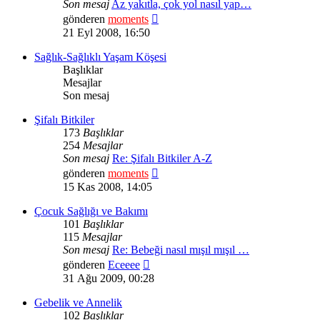
Son mesaj
Az yakıtla, çok yol nasıl yap…
Son
gönderen
moments
mesajı
21 Eyl 2008, 16:50
görüntüle
Sağlık-Sağlıklı Yaşam Köşesi
Başlıklar
Mesajlar
Son mesaj
Şifalı Bitkiler
173
Başlıklar
254
Mesajlar
Son mesaj
Re: Şifalı Bitkiler A-Z
Son
gönderen
moments
mesajı
15 Kas 2008, 14:05
görüntüle
Çocuk Sağlığı ve Bakımı
101
Başlıklar
115
Mesajlar
Son mesaj
Re: Bebeği nasıl mışıl mışıl …
Son
gönderen
Eceeee
mesajı
31 Ağu 2009, 00:28
görüntüle
Gebelik ve Annelik
102
Başlıklar