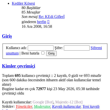
Kediler Köşesi
80
Başlıklar
85
Mesajlar
Son mesaj
Re: KEdi Giflerİ
Son
gönderen
berfin
mesajı
16 Ara 2008, 16:58
görüntüle
Giriş
Kullanıcı adı:
Şifre:
Şifremi
unuttum
|
Beni hatırla
Kimler çevrimiçi
Toplam
695
kullanıcı çevrimiçi :: 2 kayıtlı, 0 gizli ve 693 misafir
(son 600 dakika öncesinden itibaren aktif olan kullanıcılar temel
alınır)
Bugüne kadar en çok
72977
kişi 23 May 2026, 05:38 tarihinde
çevrimiçi oldu
Kayıtlı kullanıcılar:
Google [Bot]
,
Majestic-12 [Bot]
Yetkiler:
Yöneticiler
,
Moderator
,
Kayıtlı kullanıcılar
,
Yeni kayıtlı