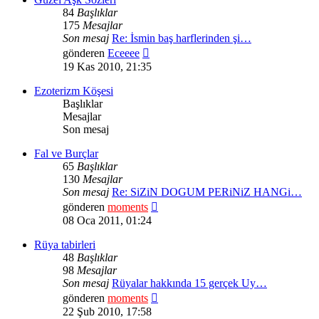
84
Başlıklar
175
Mesajlar
Son mesaj
Re: İsmin baş harflerinden şi…
Son
gönderen
Eceeee
mesajı
19 Kas 2010, 21:35
görüntüle
Ezoterizm Köşesi
Başlıklar
Mesajlar
Son mesaj
Fal ve Burçlar
65
Başlıklar
130
Mesajlar
Son mesaj
Re: SiZiN DOGUM PERiNiZ HANGi…
Son
gönderen
moments
mesajı
08 Oca 2011, 01:24
görüntüle
Rüya tabirleri
48
Başlıklar
98
Mesajlar
Son mesaj
Rüyalar hakkında 15 gerçek Uy…
Son
gönderen
moments
mesajı
22 Şub 2010, 17:58