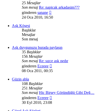
25
Mesajlar
Son mesaj
Re: napicak arkadasim???
Son
gönderen
sanane
mesajı
24 Oca 2010, 16:50
görüntüle
Aşk Köşesi
Başlıklar
Mesajlar
Son mesaj
Aşk duygunuzu burada paylaşın
35
Başlıklar
156
Mesajlar
Son mesaj
Re: sızce ask nedır
Son
gönderen
Eceeee
mesajı
08 Oca 2011, 00:35
görüntüle
Güzin abla
108
Başlıklar
251
Mesajlar
Son mesaj
Hiç Birşey Göründüğü Gibi Değ…
Son
gönderen
Eceeee
mesajı
30 Eyl 2010, 23:08
görüntüle
Güzel Aşk Sözleri