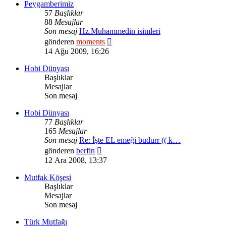
Peygamberimiz
57
Başlıklar
88
Mesajlar
Son mesaj
Hz.Muhammedin isimleri
Son
gönderen
moments
mesajı
14 Ağu 2009, 16:26
görüntüle
Hobi Dünyası
Başlıklar
Mesajlar
Son mesaj
Hobi Dünyası
77
Başlıklar
165
Mesajlar
Son mesaj
Re: İşte EL emeği budurr (( k…
Son
gönderen
berfin
mesajı
12 Ara 2008, 13:37
görüntüle
Mutfak Köşesi
Başlıklar
Mesajlar
Son mesaj
Türk Mutfağı