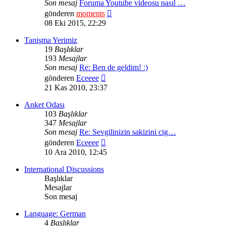
Son mesaj
Foruma Youtube videosu nasıl …
Son
gönderen
moments
mesajı
08 Eki 2015, 22:29
görüntüle
Tanişma Yerimiz
19
Başlıklar
193
Mesajlar
Son mesaj
Re: Ben de geldim! :)
Son
gönderen
Eceeee
mesajı
21 Kas 2010, 23:37
görüntüle
Anket Odası
103
Başlıklar
347
Mesajlar
Son mesaj
Re: Sevgilinizin sakizini cig…
Son
gönderen
Eceeee
mesajı
10 Ara 2010, 12:45
görüntüle
International Discussions
Başlıklar
Mesajlar
Son mesaj
Language: German
4
Başlıklar