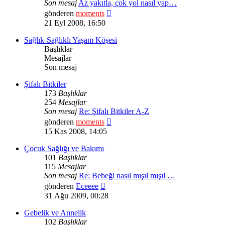
Son mesaj
Az yakıtla, çok yol nasıl yap…
Son
gönderen
moments
mesajı
21 Eyl 2008, 16:50
görüntüle
Sağlık-Sağlıklı Yaşam Köşesi
Başlıklar
Mesajlar
Son mesaj
Şifalı Bitkiler
173
Başlıklar
254
Mesajlar
Son mesaj
Re: Şifalı Bitkiler A-Z
Son
gönderen
moments
mesajı
15 Kas 2008, 14:05
görüntüle
Çocuk Sağlığı ve Bakımı
101
Başlıklar
115
Mesajlar
Son mesaj
Re: Bebeği nasıl mışıl mışıl …
Son
gönderen
Eceeee
mesajı
31 Ağu 2009, 00:28
görüntüle
Gebelik ve Annelik
102
Başlıklar