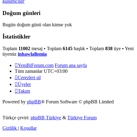
kullanıcılar
Doğum günleri
Bugün doğum günü olan kimse yok
İstatistikler
Toplam
11002
mesaj • Toplam
6145
başlık • Toplam
838
üye • Yeni
üyemiz
inhawlallomia
YeniBiForum.com
Forum ana sayfa
Tüm zamanlar
UTC+03:00
Çerezleri sil
Üyeler
Takım
Powered by
phpBB
® Forum Software © phpBB Limited
Türkçe çeviri:
phpBB Türkiye
&
Türkiye Forum
Gizlilik
|
Koşullar