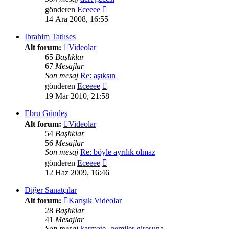
Son
gönderen
Eceeee
mesajı
14 Ara 2008, 16:55
görüntüle
Ibrahim Tatlıses
Alt forum:
Videolar
65
Başlıklar
67
Mesajlar
Son mesaj
Re: aşıksın
Son
gönderen
Eceeee
mesajı
19 Mar 2010, 21:58
görüntüle
Ebru Gündeş
Alt forum:
Videolar
54
Başlıklar
56
Mesajlar
Son mesaj
Re: böyle ayrılık olmaz
Son
gönderen
Eceeee
mesajı
12 Haz 2009, 16:46
görüntüle
Diğer Sanatçılar
Alt forum:
Karışık Videolar
28
Başlıklar
41
Mesajlar
Son mesaj
karmate- gemiler giresuna