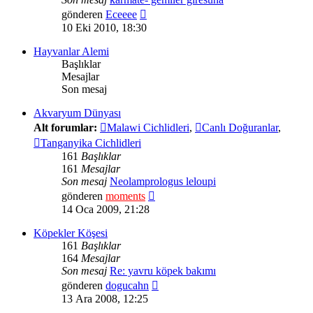
Son
gönderen
Eceeee
mesajı
10 Eki 2010, 18:30
görüntüle
Hayvanlar Alemi
Başlıklar
Mesajlar
Son mesaj
Akvaryum Dünyası
Alt forumlar:
Malawi Cichlidleri
,
Canlı Doğuranlar
,
Tanganyika Cichlidleri
161
Başlıklar
161
Mesajlar
Son mesaj
Neolamprologus leloupi
Son
gönderen
moments
mesajı
14 Oca 2009, 21:28
görüntüle
Köpekler Köşesi
161
Başlıklar
164
Mesajlar
Son mesaj
Re: yavru köpek bakımı
Son
gönderen
dogucahn
mesajı
13 Ara 2008, 12:25
görüntüle