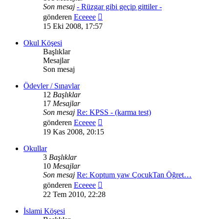
Son mesaj
- Rüzgar gibi geçip gittiler -
Son
gönderen
Eceeee
mesajı
15 Eki 2008, 17:57
görüntüle
Okul Köşesi
Başlıklar
Mesajlar
Son mesaj
Ödevler / Sınavlar
12
Başlıklar
17
Mesajlar
Son mesaj
Re: KPSS - (karma test)
Son
gönderen
Eceeee
mesajı
19 Kas 2008, 20:15
görüntüle
Okullar
3
Başlıklar
10
Mesajlar
Son mesaj
Re: Koptum yaw ÇocukTan Öğret…
Son
gönderen
Eceeee
mesajı
22 Tem 2010, 22:28
görüntüle
İslami Köşesi