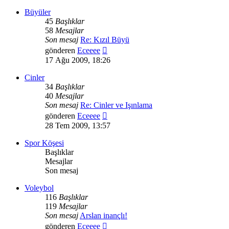
görüntüle
Büyüler
45
Başlıklar
58
Mesajlar
Son mesaj
Re: Kızıl Büyü
Son
gönderen
Eceeee
mesajı
17 Ağu 2009, 18:26
görüntüle
Cinler
34
Başlıklar
40
Mesajlar
Son mesaj
Re: Cinler ve Işınlama
Son
gönderen
Eceeee
mesajı
28 Tem 2009, 13:57
görüntüle
Spor Köşesi
Başlıklar
Mesajlar
Son mesaj
Voleybol
116
Başlıklar
119
Mesajlar
Son mesaj
Arslan inançlı!
Son
gönderen
Eceeee