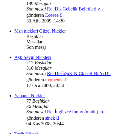
199
Mesajlar
Son mesaj
Re: Dis Gebelik Belirtileri v…
Son
gönderen
Eceeee
mesajı
30 Ağu 2009, 14:30
görüntüle
Msn nickleri Güzel Nickler
Başlıklar
Mesajlar
Son mesaj
Aşk-Sevgi Nickleri
212
Başlıklar
316
Mesajlar
Son mesaj
Re: DeĞiŞiK NiCkLeR BuYrUn
Son
gönderen
moments
mesajı
17 Oca 2009, 20:54
görüntüle
Yabancı Nickler
77
Başlıklar
86
Mesajlar
Son mesaj
Re: İngilizce funny (mutlu) m…
Son
gönderen
sinek
mesajı
04 Kas 2008, 20:44
görüntüle
Tarih Köşesi