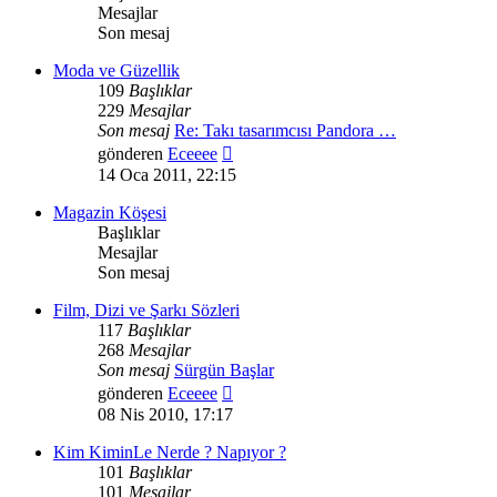
Mesajlar
Son mesaj
Moda ve Güzellik
109
Başlıklar
229
Mesajlar
Son mesaj
Re: Takı tasarımcısı Pandora …
Son
gönderen
Eceeee
mesajı
14 Oca 2011, 22:15
görüntüle
Magazin Köşesi
Başlıklar
Mesajlar
Son mesaj
Film, Dizi ve Şarkı Sözleri
117
Başlıklar
268
Mesajlar
Son mesaj
Sürgün Başlar
Son
gönderen
Eceeee
mesajı
08 Nis 2010, 17:17
görüntüle
Kim KiminLe Nerde ? Napıyor ?
101
Başlıklar
101
Mesajlar