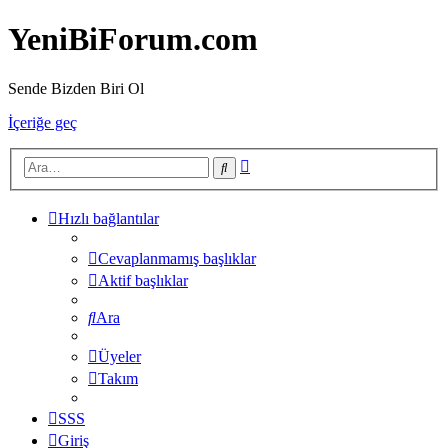
YeniBiForum.com
Sende Bizden Biri Ol
İçeriğe geç
Gelişmiş
Ara
arama
Hızlı bağlantılar
Cevaplanmamış başlıklar
Aktif başlıklar
Ara
Üyeler
Takım
SSS
Giriş