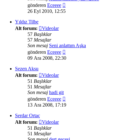
Son
gönderen
Eceeee
mesajı
26 Eyl 2010, 12:55
görüntüle
Yıldız Tilbe
Alt forum:
Videolar
57
Başlıklar
57
Mesajlar
Son mesaj
Seni anlattım Aşka
Son
gönderen
Eceeee
mesajı
09 Ara 2008, 22:30
görüntüle
Sezen Aksu
Alt forum:
Videolar
51
Başlıklar
51
Mesajlar
Son mesaj
hadi git
Son
gönderen
Eceeee
mesajı
13 Ara 2008, 17:19
görüntüle
Serdar Ortaç
Alt forum:
Videolar
51
Başlıklar
51
Mesajlar
Son mesaj
dert gecesi