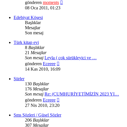
Son
gönderen
moments
mesajı
08 Oca 2011, 01:23
görüntüle
Edebiyat Köşesi
Başlıklar
Mesajlar
Son mesaj
Türk kitap evi
8
Başlıklar
21
Mesajlar
Son mesaj
Leyla ( çok sürükleyici ve …
Son
gönderen
Eceeee
mesajı
14 Kas 2010, 16:09
görüntüle
Şiirler
130
Başlıklar
176
Mesajlar
Son mesaj
Re: (CUMHURİYETİMİZİN 2023 YI…
Son
gönderen
Eceeee
mesajı
27 Nis 2010, 23:20
görüntüle
Sms Sözleri / Güsel Sözler
206
Başlıklar
307
Mesajlar