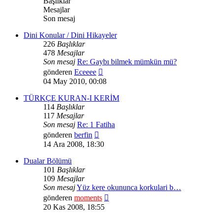
Başlıklar
Mesajlar
Son mesaj
Dini Konular / Dini Hikayeler
226
Başlıklar
478
Mesajlar
Son mesaj
Re: Gaybı bilmek mümkün mü?
Son
gönderen
Eceeee
mesajı
04 May 2010, 00:08
görüntüle
TÜRKÇE KURAN-I KERİM
114
Başlıklar
117
Mesajlar
Son mesaj
Re: 1 Fatiha
Son
gönderen
berfin
mesajı
14 Ara 2008, 18:30
görüntüle
Dualar Bölümü
101
Başlıklar
109
Mesajlar
Son mesaj
Yüz kere okununca korkulari b…
Son
gönderen
moments
mesajı
20 Kas 2008, 18:55
görüntüle