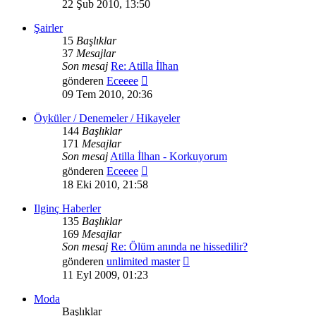
mesajı
22 Şub 2010, 13:50
görüntüle
Şairler
15
Başlıklar
37
Mesajlar
Son mesaj
Re: Atilla İlhan
Son
gönderen
Eceeee
mesajı
09 Tem 2010, 20:36
görüntüle
Öyküler / Denemeler / Hikayeler
144
Başlıklar
171
Mesajlar
Son mesaj
Atilla İlhan - Korkuyorum
Son
gönderen
Eceeee
mesajı
18 Eki 2010, 21:58
görüntüle
Ilginç Haberler
135
Başlıklar
169
Mesajlar
Son mesaj
Re: Ölüm anında ne hissedilir?
Son
gönderen
unlimited master
mesajı
11 Eyl 2009, 01:23
görüntüle
Moda
Başlıklar