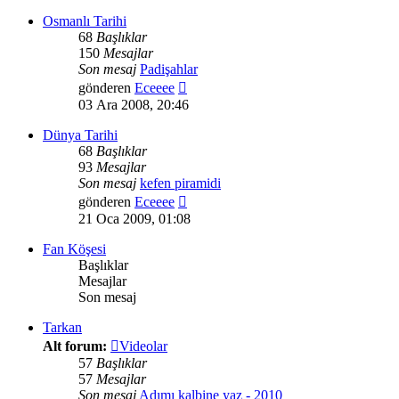
görüntüle
Osmanlı Tarihi
68
Başlıklar
150
Mesajlar
Son mesaj
Padişahlar
Son
gönderen
Eceeee
mesajı
03 Ara 2008, 20:46
görüntüle
Dünya Tarihi
68
Başlıklar
93
Mesajlar
Son mesaj
kefen piramidi
Son
gönderen
Eceeee
mesajı
21 Oca 2009, 01:08
görüntüle
Fan Köşesi
Başlıklar
Mesajlar
Son mesaj
Tarkan
Alt forum:
Videolar
57
Başlıklar
57
Mesajlar
Son mesaj
Adımı kalbine yaz - 2010