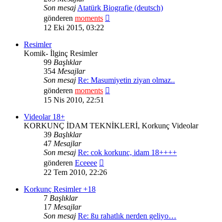
Son mesaj
Atatürk Biografie (deutsch)
Son
gönderen
moments
mesajı
12 Eki 2015, 03:22
görüntüle
Resimler
Komik- İlginç Resimler
99
Başlıklar
354
Mesajlar
Son mesaj
Re: Masumiyetin ziyan olmaz..
Son
gönderen
moments
mesajı
15 Nis 2010, 22:51
görüntüle
Videolar 18+
KORKUNÇ İDAM TEKNİKLERİ, Korkunç Videolar
39
Başlıklar
47
Mesajlar
Son mesaj
Re: cok korkunc, idam 18++++
Son
gönderen
Eceeee
mesajı
22 Tem 2010, 22:26
görüntüle
Korkunç Resimler +18
7
Başlıklar
17
Mesajlar
Son mesaj
Re: ßu rahatlık nerden geliyo…