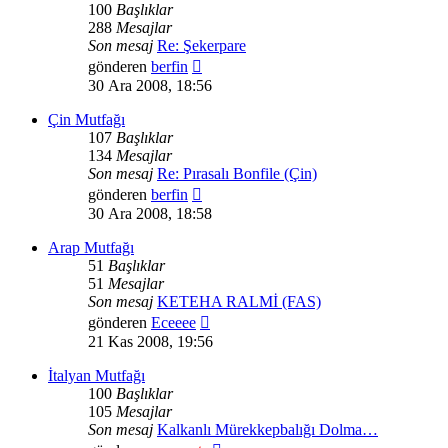
100
Başlıklar
288
Mesajlar
Son mesaj
Re: Şekerpare
Son
gönderen
berfin
mesajı
30 Ara 2008, 18:56
görüntüle
Çin Mutfağı
107
Başlıklar
134
Mesajlar
Son mesaj
Re: Pırasalı Bonfile (Çin)
Son
gönderen
berfin
mesajı
30 Ara 2008, 18:58
görüntüle
Arap Mutfağı
51
Başlıklar
51
Mesajlar
Son mesaj
KETEHA RALMİ (FAS)
Son
gönderen
Eceeee
mesajı
21 Kas 2008, 19:56
görüntüle
İtalyan Mutfağı
100
Başlıklar
105
Mesajlar
Son mesaj
Kalkanlı Mürekkepbalığı Dolma…
Son