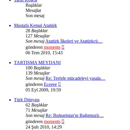
Başlıklar
Mesajlar
Son mesaj
Mustafa Kemal Atatürk
28
Başlıklar
127
Mesajlar
Son mesaj
Atatürk İlkeleri ve Atatürkçü…
Son
gönderen
moments
mesajı
06 Tem 2010, 15:43
görüntüle
TARTIŞMA MEYDANI
100
Başlıklar
139
Mesajlar
Son mesaj
Re: Terörle mücadeleyi yasala…
Son
gönderen
Eceeee
mesajı
05 Eyl 2009, 19:59
görüntüle
Türk Dünyası
62
Başlıklar
71
Mesajlar
Son mesaj
Re: Bulgaristan'ın Bağımsızlı…
Son
gönderen
moments
mesajı
24 Şub 2010, 14:29