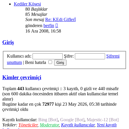
Kediler Köşesi
80
Başlıklar
85
Mesajlar
Son mesaj
Re: KEdi Giflerİ
Son
gönderen
berfin
mesajı
16 Ara 2008, 16:58
görüntüle
Giriş
Kullanıcı adı:
Şifre:
Şifremi
unuttum
|
Beni hatırla
Kimler çevrimiçi
Toplam
443
kullanıcı çevrimiçi :: 3 kayıtlı, 0 gizli ve 440 misafir
(son 600 dakika öncesinden itibaren aktif olan kullanıcılar temel
alınır)
Bugüne kadar en çok
72977
kişi 23 May 2026, 05:38 tarihinde
çevrimiçi oldu
Kayıtlı kullanıcılar:
Bing [Bot]
,
Google [Bot]
,
Majestic-12 [Bot]
Yetkiler:
Yöneticiler
,
Moderator
,
Kayıtlı kullanıcılar
,
Yeni kayıtlı