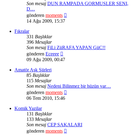
Son mesaj
DUN RAMPADA GORMUSLER SENI,
D…
Son
gönderen
moments
mesajı
14 Ağu 2009, 15:37
görüntüle
Fıkralar
331
Başlıklar
396
Mesajlar
Son mesaj
FiLi ZüRAFA YAPAN GüC!!
Son
gönderen
Eceeee
mesajı
09 Ağu 2009, 00:47
görüntüle
Amatör Aşk Şiirleri
85
Başlıklar
115
Mesajlar
Son mesaj
Nedeni Bilinmez bir hüzün var…
Son
gönderen
moments
mesajı
06 Tem 2010, 15:46
görüntüle
Komik Yazilar
131
Başlıklar
133
Mesajlar
Son mesaj
CEP SAKALARI
Son
gönderen
moments