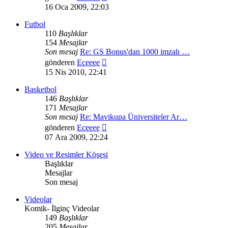
mesajı
16 Oca 2009, 22:03
görüntüle
Futbol
110
Başlıklar
154
Mesajlar
Son mesaj
Re: GS Bonus'dan 1000 imzalı …
Son
gönderen
Eceeee
mesajı
15 Nis 2010, 22:41
görüntüle
Basketbol
146
Başlıklar
171
Mesajlar
Son mesaj
Re: Mavikupa Üniversiteler Ar…
Son
gönderen
Eceeee
mesajı
07 Ara 2009, 22:24
görüntüle
Video ve Resimler Köşesi
Başlıklar
Mesajlar
Son mesaj
Videolar
Komik- İlginç Videolar
149
Başlıklar
205
Mesajlar