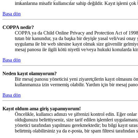
imkanlarına misafir kullanıcılar sahip değildir. Kayıt işlemi çok 
Başa dön
COPPA nedir?
COPPA ya da Child Online Privacy and Protection Act of 1998, B
tutan bir kanundur, ya da başka bir deyişle yasal veli/vasi onay 
uygulama ile bir web sitesine kayıt olmak size güvenilir gelmi
mesaj panosu ile ilgili kötü niyetli ve/veya hukuki konularda ki
Başa dön
Neden kayıt olamıyorum?
Bir mesaj panosu yöneticisi yeni ziyaretçilerin kayıt olmasını ön
kullanmanıza izin vermemiş olabilir. Yardım için bir mesaj panos
Başa dön
Kayıt oldum ama giriş yapamıyorum!
Öncelikle, kullanıcı adınızı ve şifrenizi kontrol edin. Eğer on
olduğunuzu belirttiyseniz, size tarif edilen işlemleri uygulama
yönetici tarafından yapılması gerekmektedir; bu bilgi kayıt sırası
belirtmiş olabilirsiniz ya da e-posta, bir spam filtresi tarafından