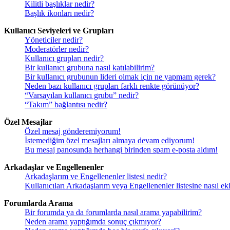
Kilitli başlıklar nedir?
Başlık ikonları nedir?
Kullanıcı Seviyeleri ve Grupları
Yöneticiler nedir?
Moderatörler nedir?
Kullanıcı grupları nedir?
Bir kullanıcı grubuna nasıl katılabilirim?
Bir kullanıcı grubunun lideri olmak için ne yapmam gerek?
Neden bazı kullanıcı grupları farklı renkte görünüyor?
“Varsayılan kullanıcı grubu” nedir?
“Takım” bağlantısı nedir?
Özel Mesajlar
Özel mesaj gönderemiyorum!
İstemediğim özel mesajları almaya devam ediyorum!
Bu mesaj panosunda herhangi birinden spam e-posta aldım!
Arkadaşlar ve Engellenenler
Arkadaşlarım ve Engellenenler listesi nedir?
Kullanıcıları Arkadaşlarım veya Engellenenler listesine nasıl ekle
Forumlarda Arama
Bir forumda ya da forumlarda nasıl arama yapabilirim?
Neden arama yaptığımda sonuç çıkmıyor?