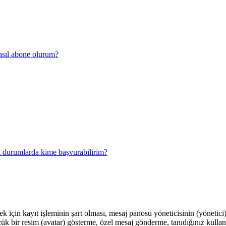
 nasıl abone olurum?
al durumlarda kime başvurabilirim?
için kayıt işleminin şart olması, mesaj panosu yöneticisinin (yönetici)
çük bir resim (avatar) gösterme, özel mesaj gönderme, tanıdığınız kulla