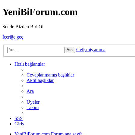
YeniBiForum.com
Sende Bizden Biri Ol
İçeriğe geç
Gelişmiş arama
Ara
Hızlı bağlantılar
Cevaplanmamış başlıklar
Aktif başlıklar
Ara
Üyeler
Takım
SSS
Giriş
YeniBiForum.com
Forum ana sayfa