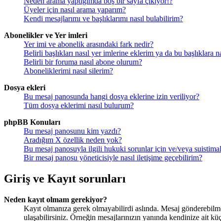
Neden arama yaptığımda boş bir sayfa çıkıyor!?
Üyeler için nasıl arama yaparım?
Kendi mesajlarımı ve başlıklarımı nasıl bulabilirim?
Abonelikler ve Yer imleri
Yer imi ve abonelik arasındaki fark nedir?
Belirli başlıkları nasıl yer imlerine eklerim ya da bu başlıklara
Belirli bir foruma nasıl abone olurum?
Aboneliklerimi nasıl silerim?
Dosya ekleri
Bu mesaj panosunda hangi dosya eklerine izin veriliyor?
Tüm dosya eklerimi nasıl bulurum?
phpBB Konuları
Bu mesaj panosunu kim yazdı?
Aradığım X özellik neden yok?
Bu mesaj panosuyla ilgili hukuki sorunlar için ve/veya suistim
Bir mesaj panosu yöneticisiyle nasıl iletişime geçebilirim?
Giriş ve Kayıt sorunları
Neden kayıt olmam gerekiyor?
Kayıt olmanıza gerek olmayabilirdi aslında. Mesaj gönderebilmek 
ulaşabilirsiniz. Örneğin mesajlarınızın yanında kendinize ait kü