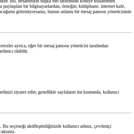
ktır. Bu, hesabınızın başka biri tarafından kötüye kullanımını
 paylaşılan bir bilgisayarlardan, örneğin; kütüphane, internet kafe,
cuğunu göremiyorsanız, bunun anlamı bir mesaj panosu yöneticisinin
erezler ayrıca, eğer bir mesaj panosu yöneticisi tarafından
rdımcı olabilir.
linizi ziyaret edin; genellikle sayfaların üst kısmında, kullanıcı
 Bu seçeneği aktifleştirdiğinizde kullanıcı adınız, çevrimiçi
caksınız.