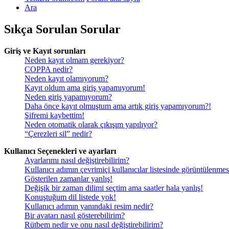
Ara
Sıkça Sorulan Sorular
Giriş ve Kayıt sorunları
Neden kayıt olmam gerekiyor?
COPPA nedir?
Neden kayıt olamıyorum?
Kayıt oldum ama giriş yapamıyorum!
Neden giriş yapamıyorum?
Daha önce kayıt olmuştum ama artık giriş yapamıyorum?!
Şifremi kaybettim!
Neden otomatik olarak çıkışım yapılıyor?
“Çerezleri sil” nedir?
Kullanıcı Seçenekleri ve ayarları
Ayarlarımı nasıl değiştirebilirim?
Kullanıcı adımın çevrimiçi kullanıcılar listesinde görüntülenmes
Gösterilen zamanlar yanlış!
Değişik bir zaman dilimi seçtim ama saatler hala yanlış!
Konuştuğum dil listede yok!
Kullanıcı adımın yanındaki resim nedir?
Bir avatarı nasıl gösterebilirim?
Rütbem nedir ve onu nasıl değiştirebilirim?