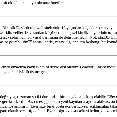
basit olduğu için kayıt olmanız önerilir.
irleşik Devletlerde web sitelerinin 13 yaşından küçüklerin ebeveynlerin
şeklidir, veliler 13 yaşından küçüklerden kişisel kimlik bilgilerinin top
yorsa, yardım için bir yasal danışman ile iletişime geçin. Not: phpBB L
me başvurabilirim?” sorusu hariç, yasayı ilgilendiren herhangi bir konud
lemek amacıyla kayıt işlemini devre dışı bırakmış olabilir. Ayrıca mesaj
u yöneticisiyle iletişime geçin.
lar doğruysa, o zaman şu iki durumdan biri meydana gelmiş olabilir. Eğ
nız gerekmektedir. Bazı mesaj panoları yeni kayıtlarda ayrıca aktivasyo
nda gösterilmiştir. Eğer size bir e-posta gönderildiyse, açıklamaları taki
 spam olarak seçilmiş olabilir. Eğer doğru e-posta adresi belirttiğinize em