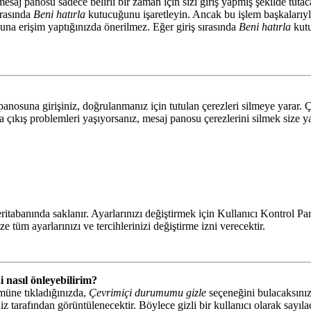
saj panosu sadece belirli bir zaman için sizi giriş yapmış şekilde tutaca
ırasında
Beni hatırla
kutucuğunu işaretleyin. Ancak bu işlem başkalarıyla
suna erişim yaptığınızda önerilmez. Eğer giriş sırasında
Beni hatırla
kutu
panosuna girişiniz, doğrulanmanız için tutulan çerezleri silmeye yarar. Ç
da çıkış problemleri yaşıyorsanız, mesaj panosu çerezlerini silmek size ya
ritabanında saklanır. Ayarlarınızı değiştirmek için Kullanıcı Kontrol Pane
e tüm ayarlarınızı ve tercihlerinizi değiştirme izni verecektir.
i nasıl önleyebilirim?
müne tıkladığınızda,
Çevrimiçi durumumu gizle
seçeneğini bulacaksınız.
iz tarafından görüntülenecektir. Böylece gizli bir kullanıcı olarak sayıla