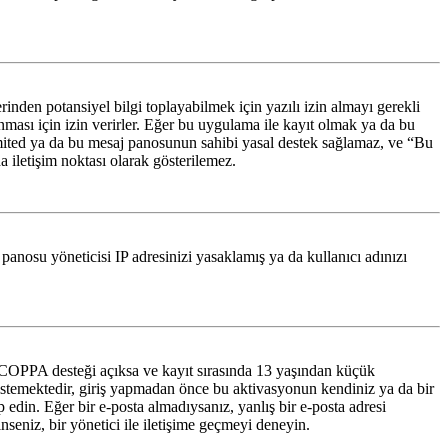
den potansiyel bilgi toplayabilmek için yazılı izin almayı gerekli
lanması için izin verirler. Eğer bu uygulama ile kayıt olmak ya da bu
imited ya da bu mesaj panosunun sahibi yasal destek sağlamaz, ve “Bu
a iletişim noktası olarak gösterilemez.
 panosu yöneticisi IP adresinizi yasaklamış ya da kullanıcı adınızı
er COPPA desteği açıksa ve kayıt sırasında 13 yaşından küçük
n istemektedir, giriş yapmadan önce bu aktivasyonun kendiniz ya da bir
p edin. Eğer bir e-posta almadıysanız, yanlış bir e-posta adresi
inseniz, bir yönetici ile iletişime geçmeyi deneyin.