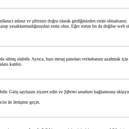
llanıcı adınız ve şifrenizi doğru olarak girdiğinizden emin olmalısınız.
lanıp yasaklanmadığınızdan emin olun. Eğer sorun bu da değilse web sit
da silmiş olabilir. Ayrıca, bazı mesaj panoları veritabanını azaltmak içi
lara katılın.
ilir. Giriş sayfasını ziyaret edin ve
Şifremi unuttum
bağlantısına tıklayı
isi ile iletişime geçin.