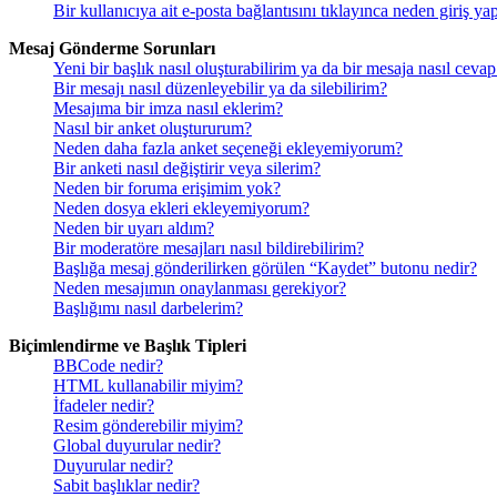
Bir kullanıcıya ait e-posta bağlantısını tıklayınca neden giriş y
Mesaj Gönderme Sorunları
Yeni bir başlık nasıl oluşturabilirim ya da bir mesaja nasıl ceva
Bir mesajı nasıl düzenleyebilir ya da silebilirim?
Mesajıma bir imza nasıl eklerim?
Nasıl bir anket oluştururum?
Neden daha fazla anket seçeneği ekleyemiyorum?
Bir anketi nasıl değiştirir veya silerim?
Neden bir foruma erişimim yok?
Neden dosya ekleri ekleyemiyorum?
Neden bir uyarı aldım?
Bir moderatöre mesajları nasıl bildirebilirim?
Başlığa mesaj gönderilirken görülen “Kaydet” butonu nedir?
Neden mesajımın onaylanması gerekiyor?
Başlığımı nasıl darbelerim?
Biçimlendirme ve Başlık Tipleri
BBCode nedir?
HTML kullanabilir miyim?
İfadeler nedir?
Resim gönderebilir miyim?
Global duyurular nedir?
Duyurular nedir?
Sabit başlıklar nedir?