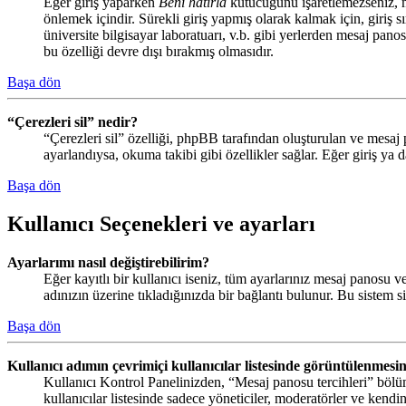
Eğer giriş yaparken
Beni hatırla
kutucuğunu işaretlemezseniz, me
önlemek içindir. Sürekli giriş yapmış olarak kalmak için, giriş s
üniversite bilgisayar laboratuarı, v.b. gibi yerlerden mesaj pano
bu özelliği devre dışı bırakmış olmasıdır.
Başa dön
“Çerezleri sil” nedir?
“Çerezleri sil” özelliği, phpBB tarafından oluşturulan ve mesaj 
ayarlandıysa, okuma takibi gibi özellikler sağlar. Eğer giriş ya 
Başa dön
Kullanıcı Seçenekleri ve ayarları
Ayarlarımı nasıl değiştirebilirim?
Eğer kayıtlı bir kullanıcı iseniz, tüm ayarlarınız mesaj panosu ve
adınızın üzerine tıkladığınızda bir bağlantı bulunur. Bu sistem siz
Başa dön
Kullanıcı adımın çevrimiçi kullanıcılar listesinde görüntülenmesin
Kullanıcı Kontrol Panelinizden, “Mesaj panosu tercihleri” bölü
kullanıcılar listesinde sadece yöneticiler, moderatörler ve kendin