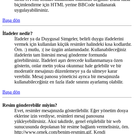
biçimlendirme için HTML yerine BBCode kullanarak
uygulayabilirsiniz.
Başa dön
İfadeler nedir?
İfadeler ya da Duygusal Simgeler, belirli duygu ifadelerini
vermek için kullanılan küçük resimler halindeki kısa kodlardır.
Örn. :) mutlu, :( ise üzgün anlamındadır. Kullanabileceğiniz
ifadelerin tam listesini mesaj gönderme formunda
görebilirsiniz. İfadeleri aşırı derecede kullanmamaya özen
gösterin, onlar metin yoksa okunmaz hale gelebilir ve bir
moderatör mesajınızı düzenlemeye ya da silmeye karar
verebilir. Mesaj panosu yöneticisi ayrıca bir mesajınızda
kullanabileceğiniz en fazla ifade sınırını ayarlamış olabilir.
Başa dön
Resim gönderebilir miyim?
Evet, resimler mesajınızda gösterilebilir. Eğer yönetim dosya
eklerine izin verdiyse, resimleri mesaj panosuna
yükleyebilirsiniz. Aksi takdirde, genel erişilebilir bir web
sunucusunda depolanan bir resime bağlantı vermelisiniz, örn.
http://www.ornek.com/benim-resmim.gif. Kendi