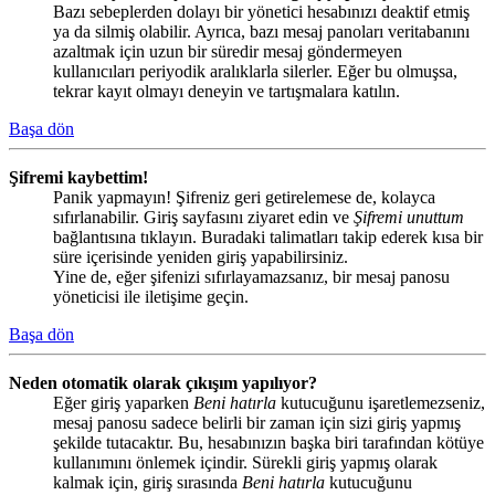
Bazı sebeplerden dolayı bir yönetici hesabınızı deaktif etmiş
ya da silmiş olabilir. Ayrıca, bazı mesaj panoları veritabanını
azaltmak için uzun bir süredir mesaj göndermeyen
kullanıcıları periyodik aralıklarla silerler. Eğer bu olmuşsa,
tekrar kayıt olmayı deneyin ve tartışmalara katılın.
Başa dön
Şifremi kaybettim!
Panik yapmayın! Şifreniz geri getirelemese de, kolayca
sıfırlanabilir. Giriş sayfasını ziyaret edin ve
Şifremi unuttum
bağlantısına tıklayın. Buradaki talimatları takip ederek kısa bir
süre içerisinde yeniden giriş yapabilirsiniz.
Yine de, eğer şifenizi sıfırlayamazsanız, bir mesaj panosu
yöneticisi ile iletişime geçin.
Başa dön
Neden otomatik olarak çıkışım yapılıyor?
Eğer giriş yaparken
Beni hatırla
kutucuğunu işaretlemezseniz,
mesaj panosu sadece belirli bir zaman için sizi giriş yapmış
şekilde tutacaktır. Bu, hesabınızın başka biri tarafından kötüye
kullanımını önlemek içindir. Sürekli giriş yapmış olarak
kalmak için, giriş sırasında
Beni hatırla
kutucuğunu