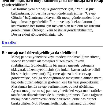
Yeni bir başlık nasıl oluşturabilirim ya da bir mesaja nasıl cevap
gönderebilirim?
Bir foruma yeni bir başlık göndermek için, "Yeni Başlık"
bağlantısına, bir başlığa cevap göndermek içinse, "Cevap
Gönder" bağlantısına tıklayın. Bir mesaj göndermeden önce
kayıt olmanız gerekebilir. Forum ve başlık ekranlarının alt
kısımlarında her forum için mevcut olan izinlerin bir listesini
görebilirsiniz. Örneğin: Yeni başlıklar gönderebilirsiniz,
Dosya ekleri gönderebilirsiniz, v.b.
Başa dön
Bir mesajı nasıl düzenleyebilir ya da silebilirim?
Mesaj panosu yöneticisi veya moderatör olmadığınız sürece,
sadece kendinize ait mesajları düzenleyebilir veya
silebilirsiniz. Gönderdiğiniz bir mesajı
düzenle
butonuna
tıklayarak düzenleyebilirsiniz (bu imkan bazen sadece belirli
bir süre için mevcuttur). Eğer mesajınıza birileri cevap
göndermişse, başlığa döndüğünüzde mesajınızın altında metni
kaç defa düzenlediğinizi gösteren kısa bir yazı göreceksiniz.
Mesajınıza henüz cevap verilmemişse, bu not görülmez.
Ayrıca mesajınız mesaj panosu yöneticileri veya moderatörler
tarafından düzenlenince de bu metin görünmez. Buna rağmen
mesajı neden düzenlediklerine dair kendilerine has bir not
bırakabilirler. Not: Normal kullanıcılar herhangi birinden