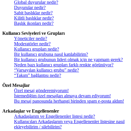
Global duyurular nedir?
Duyurular nedir?
Sabit başlıklar nedir?
Kilitli başlıklar nedir?
Başlık ikonları nedir?
Kullanıcı Seviyeleri ve Grupları
Yöneticiler nedir?
Moderatörler nedir?
Kullanıcı grupları nedir?
Bir kullanıcı grubuna nasıl katılabilirim?
Bir kullanıcı grubunun lideri olmak için ne yapmam gerek?
Neden bazı kullanıcı grupları farklı renkte görünüyor?
“Varsayılan kullanıcı grubu” nedir?
“Takım” bağlantısı nedir?
Özel Mesajlar
Özel mesaj gönderemiyorum!
İstemediğim özel mesajları almaya devam ediyorum!
Bu mesaj panosunda herhangi birinden spam e-posta aldım!
Arkadaşlar ve Engellenenler
Arkadaşlarım ve Engellenenler listesi nedir?
Kullanıcıları Arkadaşlarım veya Engellenenler listesine nasıl
ekleyebilirim / silebilirim?