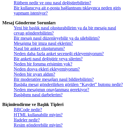
Rütbem nedir ve onu nasıl değiştirebilirim?
Bir kullanıcıya ait e-posta bağlantısını tıklayınca neden giriş
yapmam isteniyor?
Mesaj Gönderme Sorunları
Yeni bir başlık nasıl oluşturabilirim ya da bir mesaja nasıl
cevap gönderebilirim?
Bir mesajı nasıl düzenleyebilir ya da silebilirim?
Mesajıma bir imza nasıl eklerim?
Nasıl bir anket oluştururum?
Neden daha fazla anket seçeneği ekleyemiyorum?
Bir anketi nasıl değiştirir veya silerim?
Neden bir foruma erişimim yok?
Neden dosya ekleri ekleyemiyorum?
Neden bir uyarı aldım?
Bir moderatöre mesajları nasıl bildirebilirim?
Başlığa mesaj gönderilirken görülen “Kaydet” butonu nedir?
Neden mesajımın onaylanması gerekiyor?
Başlığımı nasıl darbelerim?
Biçimlendirme ve Başlık Tipleri
BBCode nedir?
HTML kullanabilir miyim?
İfadeler nedir?
Resim gönderebilir miyim?