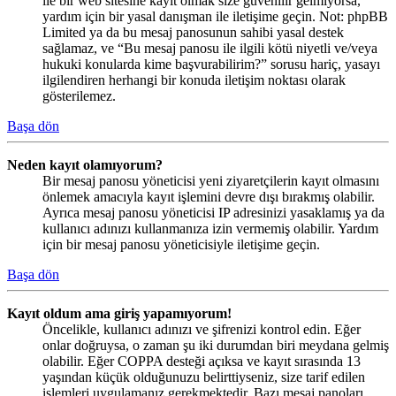
ile bir web sitesine kayıt olmak size güvenilir gelmiyorsa,
yardım için bir yasal danışman ile iletişime geçin. Not: phpBB
Limited ya da bu mesaj panosunun sahibi yasal destek
sağlamaz, ve “Bu mesaj panosu ile ilgili kötü niyetli ve/veya
hukuki konularda kime başvurabilirim?” sorusu hariç, yasayı
ilgilendiren herhangi bir konuda iletişim noktası olarak
gösterilemez.
Başa dön
Neden kayıt olamıyorum?
Bir mesaj panosu yöneticisi yeni ziyaretçilerin kayıt olmasını
önlemek amacıyla kayıt işlemini devre dışı bırakmış olabilir.
Ayrıca mesaj panosu yöneticisi IP adresinizi yasaklamış ya da
kullanıcı adınızı kullanmanıza izin vermemiş olabilir. Yardım
için bir mesaj panosu yöneticisiyle iletişime geçin.
Başa dön
Kayıt oldum ama giriş yapamıyorum!
Öncelikle, kullanıcı adınızı ve şifrenizi kontrol edin. Eğer
onlar doğruysa, o zaman şu iki durumdan biri meydana gelmiş
olabilir. Eğer COPPA desteği açıksa ve kayıt sırasında 13
yaşından küçük olduğunuzu belirttiyseniz, size tarif edilen
işlemleri uygulamanız gerekmektedir. Bazı mesaj panoları