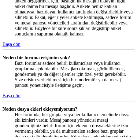
anketi değiştirmek için, başlığın ilk mesajını tıklayın; ilgili
anket daima bu mesaja bağlıdır. Ankete henüz katılan
olmadıysa, hazırlayan kullanıcı tarafından değiştirilebilir veya
silinebilir. Fakat, eğer üyeler ankete katılmışsa, sadece forum
ve mesaj panosu yöneticileri tarafından değiştirilebilir veya
silinebilir. Böylece bir süre sonra şıkları değiştirip anket
sonuçlarını saptırma olanağı kalmaz.
Başa dön
Neden bir foruma erişimim yok?
Bazı forumlar sadece belirli kullanıcılara veya kullanıcı
gruplarına açık olabilir. Mesajları okumak, görüntülemek,
göndermek ya da diğer işlemler için özel yetki gerekebilir.
Size erişim verilebilmesi için bir moderatör ya da mesaj
panosu yöneticisiyle iletişime geçin.
Başa dön
Neden dosya ekleri ekleyemiyorum?
Her forumda, her grupta, veya her kullanıcı temelinde dosya
eki izinleri vardır. Mesaj panosu yöneticisi mesaj
gönderdiğiniz belirli forum için eklenen dosya eklerine izin
vermemiş olabilir, ya da muhtemelen sadece bazı gruplar
dosya eki gönderebiliyordur. Eğer dosya eki eklemenin sizin