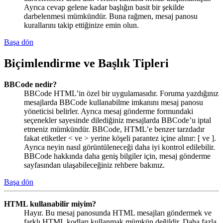
Ayrıca cevap gelene kadar başlığın basit bir şekilde
darbelenmesi mümkündür. Buna rağmen, mesaj panosu
kurallarını takip ettiğinize emin olun.
Başa dön
Biçimlendirme ve Başlık Tipleri
BBCode nedir?
BBCode HTML’in özel bir uygulamasıdır. Foruma yazdığınız
mesajlarda BBCode kullanabilme imkanını mesaj panosu
yöneticisi belirler. Ayrıca mesaj gönderme formundaki
seçenekler sayesinde dilediğiniz mesajlarda BBCode’u iptal
etmeniz mümkündür. BBCode, HTML’e benzer tarzdadır
fakat etiketler < ve > yerine köşeli parantez içine alınır: [ ve ].
Ayrıca neyin nasıl görüntüleneceği daha iyi kontrol edilebilir.
BBCode hakkında daha geniş bilgiler için, mesaj gönderme
sayfasından ulaşabileceğiniz rehbere bakınız.
Başa dön
HTML kullanabilir miyim?
Hayır. Bu mesaj panosunda HTML mesajları göndermek ve
farklı HTML kodları kullanmak mümkün değildir. Daha fazla