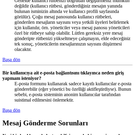
Genelde kullanıcı rütbenizi doğrudan değiştirmeniz mümkün
değildir (kullanıcı rütbesi, gönderdiğiniz mesajın yanında
bulunan isminizin altında ve kullanıcı profili sayfasında
görülür). Çoğu mesaj panosunda kullanıcı rütbeleri,
gönderilen mesajların sayısını veya yetkili üyeleri belirlemek
için kullanılır, örn. yöneticiler veya mesaj panosu yöneticileri
özel bir rütbeye sahip olabilir. Lütfen gereksiz yere mesaj
gönderipte rütbenizi yükseltmeye çalışmayın, elde edeceğiniz
tek sonuç, yöneticilerin mesajlarınızın sayısını düşürmesi
olacaktır.
Başa dön
Bir kullanıcıya ait e-posta bağlantısını tıklayınca neden giriş
yapmam isteniyor?
E-posta formunu kullanarak sadece kayıtlı kullanıcılar e-posta
gönderebilir (eğer yönetici bu özelliği aktifleştirdiyse). Bunun
sebebi, e-posta sisteminin anonim kullanıcılar tarafından
suistimal edilmesini önlemektir.
Başa dön
Mesaj Gönderme Sorunları