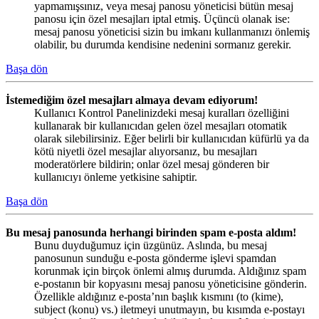
yapmamışsınız, veya mesaj panosu yöneticisi bütün mesaj
panosu için özel mesajları iptal etmiş. Üçüncü olanak ise:
mesaj panosu yöneticisi sizin bu imkanı kullanmanızı önlemiş
olabilir, bu durumda kendisine nedenini sormanız gerekir.
Başa dön
İstemediğim özel mesajları almaya devam ediyorum!
Kullanıcı Kontrol Panelinizdeki mesaj kuralları özelliğini
kullanarak bir kullanıcıdan gelen özel mesajları otomatik
olarak silebilirsiniz. Eğer belirli bir kullanıcıdan küfürlü ya da
kötü niyetli özel mesajlar alıyorsanız, bu mesajları
moderatörlere bildirin; onlar özel mesaj gönderen bir
kullanıcıyı önleme yetkisine sahiptir.
Başa dön
Bu mesaj panosunda herhangi birinden spam e-posta aldım!
Bunu duyduğumuz için üzgünüz. Aslında, bu mesaj
panosunun sunduğu e-posta gönderme işlevi spamdan
korunmak için birçok önlemi almış durumda. Aldığınız spam
e-postanın bir kopyasını mesaj panosu yöneticisine gönderin.
Özellikle aldığınız e-posta’nın başlık kısmını (to (kime),
subject (konu) vs.) iletmeyi unutmayın, bu kısımda e-postayı