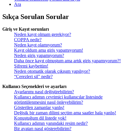
Ara
Sıkça Sorulan Sorular
Giriş ve Kayıt sorunları
Neden kayıt olmam gerekiyor?
COPPA nedir?
Neden kayıt olamıyorum?
Kayıt oldum ama giriş yapamıyorum!
Neden giriş yapamıyorum?
Daha önce kayıt olmuştum ama artık giriş yapamıyorum?!
Şifremi kaybettim!
Neden otomatik olarak çıkışım yapılıyor?
“Çerezleri sil” nedir?
Kullanıcı Seçenekleri ve ayarları
Ayarlarımı nasıl değiştirebilirim?
Kullanıcı adımın çevrimiçi kullanıcılar listesinde
görüntülenmesini nasıl önleyebilirim?
Gösterilen zamanlar yanlış!
Değişik bir zaman dilimi seçtim ama saatler hala yanlış!
Konuştuğum dil listede yok!
Kullanıcı adımın yanındaki resim nedir?
Bir avatarı nasıl gösterebilirim?