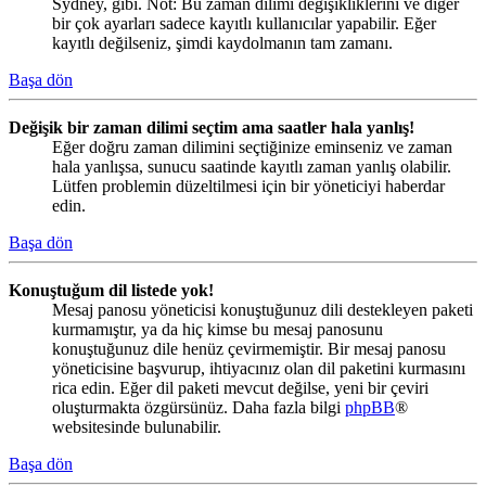
Sydney, gibi. Not: Bu zaman dilimi değişikliklerini ve diğer
bir çok ayarları sadece kayıtlı kullanıcılar yapabilir. Eğer
kayıtlı değilseniz, şimdi kaydolmanın tam zamanı.
Başa dön
Değişik bir zaman dilimi seçtim ama saatler hala yanlış!
Eğer doğru zaman dilimini seçtiğinize eminseniz ve zaman
hala yanlışsa, sunucu saatinde kayıtlı zaman yanlış olabilir.
Lütfen problemin düzeltilmesi için bir yöneticiyi haberdar
edin.
Başa dön
Konuştuğum dil listede yok!
Mesaj panosu yöneticisi konuştuğunuz dili destekleyen paketi
kurmamıştır, ya da hiç kimse bu mesaj panosunu
konuştuğunuz dile henüz çevirmemiştir. Bir mesaj panosu
yöneticisine başvurup, ihtiyacınız olan dil paketini kurmasını
rica edin. Eğer dil paketi mevcut değilse, yeni bir çeviri
oluşturmakta özgürsünüz. Daha fazla bilgi
phpBB
®
websitesinde bulunabilir.
Başa dön