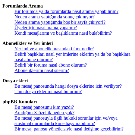
Forumlarda Arama
Bir forumda ya da forumlarda nasıl arama yapabilirim?
Neden arama yaptığımda sonuç çıkmıyor?
Neden arama yaptığımda boş bir sayfa çıkıyor!?
Üyeler için nasıl arama yaparım?
Kendi mesajlarımı ve başlıklarımı nasıl bulabilirim?
Abonelikler ve Yer imleri
Yer imi ve abonelik arasındaki fark nedir?
Belirli başlıkları nasıl yer imlerine eklerim ya da bu başlıklara
nasıl abone olurum?
Belirli bir foruma nasıl abone olurum?
Aboneliklerimi nasıl silerim?
Dosya ekleri
Bu mesaj panosunda hangi dosya eklerine izin veriliyor?
Tüm dosya eklerimi nasıl bulurum?
phpBB Konuları
Bu mesaj panosunu kim yazdı?
Aradığım X özellik neden yok?
Bu mesaj panosuyla ilgili hukuki sorunlar için ve/veya
suistimal durumlarda kime başvurabilirim?
Bir mesaj panosu yöneticisiyle nasıl iletişime geçebilirim?