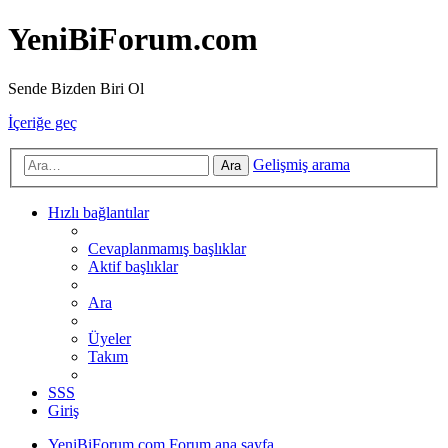
YeniBiForum.com
Sende Bizden Biri Ol
İçeriğe geç
Gelişmiş arama
Ara
Hızlı bağlantılar
Cevaplanmamış başlıklar
Aktif başlıklar
Ara
Üyeler
Takım
SSS
Giriş
YeniBiForum.com
Forum ana sayfa