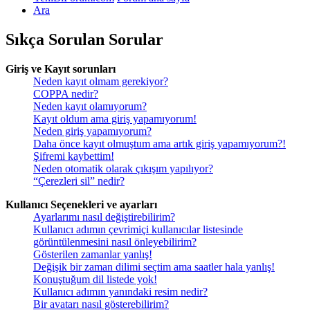
Ara
Sıkça Sorulan Sorular
Giriş ve Kayıt sorunları
Neden kayıt olmam gerekiyor?
COPPA nedir?
Neden kayıt olamıyorum?
Kayıt oldum ama giriş yapamıyorum!
Neden giriş yapamıyorum?
Daha önce kayıt olmuştum ama artık giriş yapamıyorum?!
Şifremi kaybettim!
Neden otomatik olarak çıkışım yapılıyor?
“Çerezleri sil” nedir?
Kullanıcı Seçenekleri ve ayarları
Ayarlarımı nasıl değiştirebilirim?
Kullanıcı adımın çevrimiçi kullanıcılar listesinde
görüntülenmesini nasıl önleyebilirim?
Gösterilen zamanlar yanlış!
Değişik bir zaman dilimi seçtim ama saatler hala yanlış!
Konuştuğum dil listede yok!
Kullanıcı adımın yanındaki resim nedir?
Bir avatarı nasıl gösterebilirim?