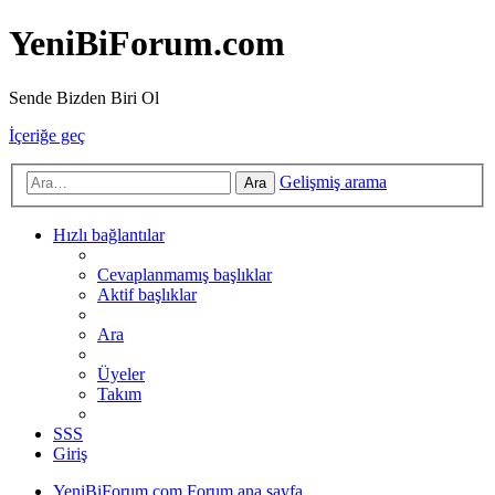
YeniBiForum.com
Sende Bizden Biri Ol
İçeriğe geç
Gelişmiş arama
Ara
Hızlı bağlantılar
Cevaplanmamış başlıklar
Aktif başlıklar
Ara
Üyeler
Takım
SSS
Giriş
YeniBiForum.com
Forum ana sayfa