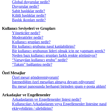
Global duyurular nedir?
Duyurular nedir?
Sabit başlıklar nedir?
Kilitli başlıklar nedir?
Başlık ikonları nedir?
Kullanıcı Seviyeleri ve Grupları
Yöneticiler nedir?
Moderatörler nedir?
Kullanıcı grupları nedir?
Bir kullanıcı grubuna nasıl katılabilirim?
Bir kullanıcı grubunun lideri olmak için ne yapmam gerek?
Neden bazı kullanıcı grupları farklı renkte görünüyor?
“Varsayılan kullanıcı grubu” nedir?
“Takım” bağlantısı nedir?
Özel Mesajlar
Özel mesaj gönderemiyorum!
İstemediğim özel mesajları almaya devam ediyorum!
Bu mesaj panosunda herhangi birinden spam e-posta aldım!
Arkadaşlar ve Engellenenler
Arkadaşlarım ve Engellenenler listesi nedir?
Kullanıcıları Arkadaşlarım veya Engellenenler listesine nasıl
ekleyebilirim / silebilirim?