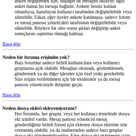
anketi değiştirmek için, başlığın ilk mesajını tıklayın; ilgili
anket daima bu mesaja bağlıdır. Ankete henüz katılan
olmadıysa, hazırlayan kullanıcı tarafından değiştirilebilir veya
silinebilir. Fakat, eğer üyeler ankete katılmışsa, sadece forum
ve mesaj panosu yöneticileri tarafından değiştirilebilir veya
silinebilir. Böylece bir süre sonra şıkları değiştirip anket
sonuçlarını saptırma olanağı kalmaz.
Başa dön
Neden bir foruma erişimim yok?
Bazı forumlar sadece belirli kullanıcılara veya kullanıcı
gruplarına açık olabilir. Mesajları okumak, görüntülemek,
göndermek ya da diğer işlemler için özel yetki gerekebilir.
Size erişim verilebilmesi için bir moderatör ya da mesaj
panosu yöneticisiyle iletişime geçin.
Başa dön
Neden dosya ekleri ekleyemiyorum?
Her forumda, her grupta, veya her kullanıcı temelinde dosya
eki izinleri vardır. Mesaj panosu yöneticisi mesaj
gönderdiğiniz belirli forum için eklenen dosya eklerine izin
vermemiş olabilir, ya da muhtemelen sadece bazı gruplar
dosya eki gönderebiliyordur. Eğer dosya eki eklemenin sizin