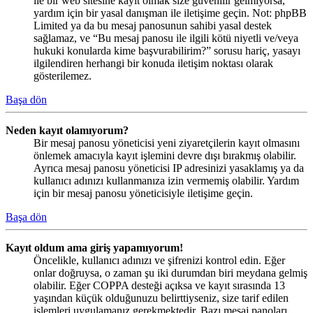
ile bir web sitesine kayıt olmak size güvenilir gelmiyorsa,
yardım için bir yasal danışman ile iletişime geçin. Not: phpBB
Limited ya da bu mesaj panosunun sahibi yasal destek
sağlamaz, ve “Bu mesaj panosu ile ilgili kötü niyetli ve/veya
hukuki konularda kime başvurabilirim?” sorusu hariç, yasayı
ilgilendiren herhangi bir konuda iletişim noktası olarak
gösterilemez.
Başa dön
Neden kayıt olamıyorum?
Bir mesaj panosu yöneticisi yeni ziyaretçilerin kayıt olmasını
önlemek amacıyla kayıt işlemini devre dışı bırakmış olabilir.
Ayrıca mesaj panosu yöneticisi IP adresinizi yasaklamış ya da
kullanıcı adınızı kullanmanıza izin vermemiş olabilir. Yardım
için bir mesaj panosu yöneticisiyle iletişime geçin.
Başa dön
Kayıt oldum ama giriş yapamıyorum!
Öncelikle, kullanıcı adınızı ve şifrenizi kontrol edin. Eğer
onlar doğruysa, o zaman şu iki durumdan biri meydana gelmiş
olabilir. Eğer COPPA desteği açıksa ve kayıt sırasında 13
yaşından küçük olduğunuzu belirttiyseniz, size tarif edilen
işlemleri uygulamanız gerekmektedir. Bazı mesaj panoları