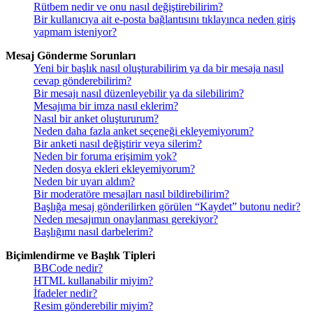
Rütbem nedir ve onu nasıl değiştirebilirim?
Bir kullanıcıya ait e-posta bağlantısını tıklayınca neden giriş
yapmam isteniyor?
Mesaj Gönderme Sorunları
Yeni bir başlık nasıl oluşturabilirim ya da bir mesaja nasıl
cevap gönderebilirim?
Bir mesajı nasıl düzenleyebilir ya da silebilirim?
Mesajıma bir imza nasıl eklerim?
Nasıl bir anket oluştururum?
Neden daha fazla anket seçeneği ekleyemiyorum?
Bir anketi nasıl değiştirir veya silerim?
Neden bir foruma erişimim yok?
Neden dosya ekleri ekleyemiyorum?
Neden bir uyarı aldım?
Bir moderatöre mesajları nasıl bildirebilirim?
Başlığa mesaj gönderilirken görülen “Kaydet” butonu nedir?
Neden mesajımın onaylanması gerekiyor?
Başlığımı nasıl darbelerim?
Biçimlendirme ve Başlık Tipleri
BBCode nedir?
HTML kullanabilir miyim?
İfadeler nedir?
Resim gönderebilir miyim?