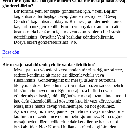
Yeni bir başlık nasıl oluşturabilirim ya da bir mesaja nasıl cevap
gönderebilirim?
Bir foruma yeni bir başlık göndermek için, "Yeni Başlık"
bağlantısına, bir başlığa cevap göndermek içinse, "Cevap
Gönder" bağlantısına tıklayın. Bir mesaj göndermeden önce
kayıt olmanız gerekebilir. Forum ve başlık ekranlarının alt
kısımlarında her forum için mevcut olan izinlerin bir listesini
görebilirsiniz. Örneğin: Yeni başlıklar gönderebilirsiniz,
Dosya ekleri gönderebilirsiniz, v.b.
Başa dön
Bir mesajı nasıl düzenleyebilir ya da silebilirim?
Mesaj panosu yöneticisi veya moderatör olmadığınız sürece,
sadece kendinize ait mesajları düzenleyebilir veya
silebilirsiniz. Gönderdiğiniz bir mesajı
düzenle
butonuna
tıklayarak düzenleyebilirsiniz (bu imkan bazen sadece belirli
bir süre için mevcuttur). Eğer mesajınıza birileri cevap
göndermişse, başlığa döndüğünüzde mesajınızın altında metni
kaç defa düzenlediğinizi gösteren kısa bir yazı göreceksiniz.
Mesajınıza henüz cevap verilmemişse, bu not görülmez.
Ayrıca mesajınız mesaj panosu yöneticileri veya moderatörler
tarafından düzenlenince de bu metin görünmez. Buna rağmen
mesajı neden düzenlediklerine dair kendilerine has bir not
bırakabilirler. Not: Normal kullanıcılar herhangi birinden