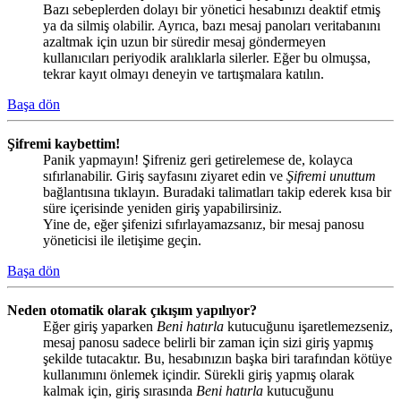
Bazı sebeplerden dolayı bir yönetici hesabınızı deaktif etmiş
ya da silmiş olabilir. Ayrıca, bazı mesaj panoları veritabanını
azaltmak için uzun bir süredir mesaj göndermeyen
kullanıcıları periyodik aralıklarla silerler. Eğer bu olmuşsa,
tekrar kayıt olmayı deneyin ve tartışmalara katılın.
Başa dön
Şifremi kaybettim!
Panik yapmayın! Şifreniz geri getirelemese de, kolayca
sıfırlanabilir. Giriş sayfasını ziyaret edin ve
Şifremi unuttum
bağlantısına tıklayın. Buradaki talimatları takip ederek kısa bir
süre içerisinde yeniden giriş yapabilirsiniz.
Yine de, eğer şifenizi sıfırlayamazsanız, bir mesaj panosu
yöneticisi ile iletişime geçin.
Başa dön
Neden otomatik olarak çıkışım yapılıyor?
Eğer giriş yaparken
Beni hatırla
kutucuğunu işaretlemezseniz,
mesaj panosu sadece belirli bir zaman için sizi giriş yapmış
şekilde tutacaktır. Bu, hesabınızın başka biri tarafından kötüye
kullanımını önlemek içindir. Sürekli giriş yapmış olarak
kalmak için, giriş sırasında
Beni hatırla
kutucuğunu