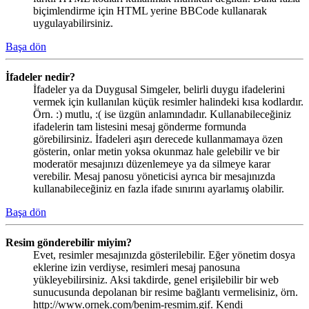
biçimlendirme için HTML yerine BBCode kullanarak
uygulayabilirsiniz.
Başa dön
İfadeler nedir?
İfadeler ya da Duygusal Simgeler, belirli duygu ifadelerini
vermek için kullanılan küçük resimler halindeki kısa kodlardır.
Örn. :) mutlu, :( ise üzgün anlamındadır. Kullanabileceğiniz
ifadelerin tam listesini mesaj gönderme formunda
görebilirsiniz. İfadeleri aşırı derecede kullanmamaya özen
gösterin, onlar metin yoksa okunmaz hale gelebilir ve bir
moderatör mesajınızı düzenlemeye ya da silmeye karar
verebilir. Mesaj panosu yöneticisi ayrıca bir mesajınızda
kullanabileceğiniz en fazla ifade sınırını ayarlamış olabilir.
Başa dön
Resim gönderebilir miyim?
Evet, resimler mesajınızda gösterilebilir. Eğer yönetim dosya
eklerine izin verdiyse, resimleri mesaj panosuna
yükleyebilirsiniz. Aksi takdirde, genel erişilebilir bir web
sunucusunda depolanan bir resime bağlantı vermelisiniz, örn.
http://www.ornek.com/benim-resmim.gif. Kendi