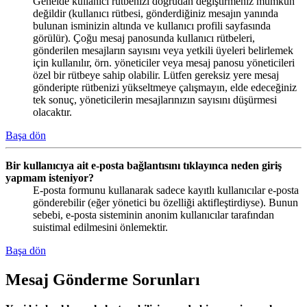
Genelde kullanıcı rütbenizi doğrudan değiştirmeniz mümkün
değildir (kullanıcı rütbesi, gönderdiğiniz mesajın yanında
bulunan isminizin altında ve kullanıcı profili sayfasında
görülür). Çoğu mesaj panosunda kullanıcı rütbeleri,
gönderilen mesajların sayısını veya yetkili üyeleri belirlemek
için kullanılır, örn. yöneticiler veya mesaj panosu yöneticileri
özel bir rütbeye sahip olabilir. Lütfen gereksiz yere mesaj
gönderipte rütbenizi yükseltmeye çalışmayın, elde edeceğiniz
tek sonuç, yöneticilerin mesajlarınızın sayısını düşürmesi
olacaktır.
Başa dön
Bir kullanıcıya ait e-posta bağlantısını tıklayınca neden giriş
yapmam isteniyor?
E-posta formunu kullanarak sadece kayıtlı kullanıcılar e-posta
gönderebilir (eğer yönetici bu özelliği aktifleştirdiyse). Bunun
sebebi, e-posta sisteminin anonim kullanıcılar tarafından
suistimal edilmesini önlemektir.
Başa dön
Mesaj Gönderme Sorunları