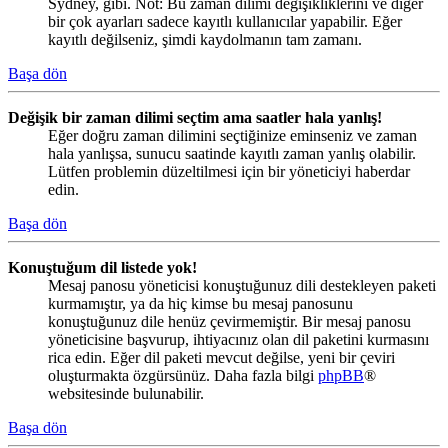
Sydney, gibi. Not: Bu zaman dilimi değişikliklerini ve diğer
bir çok ayarları sadece kayıtlı kullanıcılar yapabilir. Eğer
kayıtlı değilseniz, şimdi kaydolmanın tam zamanı.
Başa dön
Değişik bir zaman dilimi seçtim ama saatler hala yanlış!
Eğer doğru zaman dilimini seçtiğinize eminseniz ve zaman
hala yanlışsa, sunucu saatinde kayıtlı zaman yanlış olabilir.
Lütfen problemin düzeltilmesi için bir yöneticiyi haberdar
edin.
Başa dön
Konuştuğum dil listede yok!
Mesaj panosu yöneticisi konuştuğunuz dili destekleyen paketi
kurmamıştır, ya da hiç kimse bu mesaj panosunu
konuştuğunuz dile henüz çevirmemiştir. Bir mesaj panosu
yöneticisine başvurup, ihtiyacınız olan dil paketini kurmasını
rica edin. Eğer dil paketi mevcut değilse, yeni bir çeviri
oluşturmakta özgürsünüz. Daha fazla bilgi
phpBB
®
websitesinde bulunabilir.
Başa dön