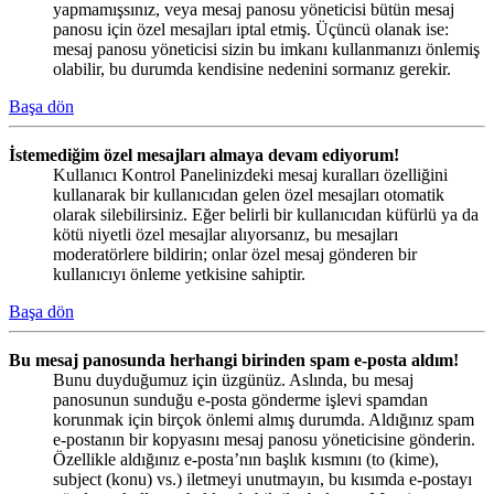
yapmamışsınız, veya mesaj panosu yöneticisi bütün mesaj
panosu için özel mesajları iptal etmiş. Üçüncü olanak ise:
mesaj panosu yöneticisi sizin bu imkanı kullanmanızı önlemiş
olabilir, bu durumda kendisine nedenini sormanız gerekir.
Başa dön
İstemediğim özel mesajları almaya devam ediyorum!
Kullanıcı Kontrol Panelinizdeki mesaj kuralları özelliğini
kullanarak bir kullanıcıdan gelen özel mesajları otomatik
olarak silebilirsiniz. Eğer belirli bir kullanıcıdan küfürlü ya da
kötü niyetli özel mesajlar alıyorsanız, bu mesajları
moderatörlere bildirin; onlar özel mesaj gönderen bir
kullanıcıyı önleme yetkisine sahiptir.
Başa dön
Bu mesaj panosunda herhangi birinden spam e-posta aldım!
Bunu duyduğumuz için üzgünüz. Aslında, bu mesaj
panosunun sunduğu e-posta gönderme işlevi spamdan
korunmak için birçok önlemi almış durumda. Aldığınız spam
e-postanın bir kopyasını mesaj panosu yöneticisine gönderin.
Özellikle aldığınız e-posta’nın başlık kısmını (to (kime),
subject (konu) vs.) iletmeyi unutmayın, bu kısımda e-postayı