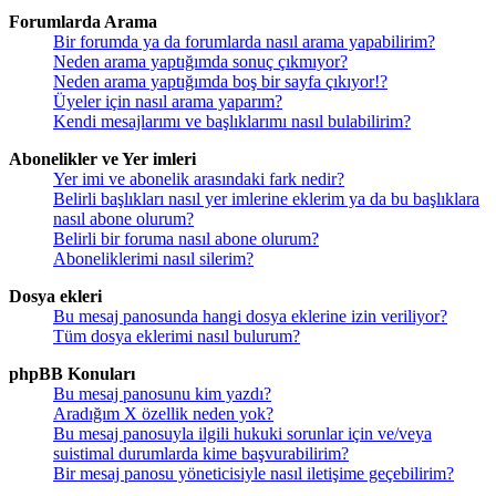
Forumlarda Arama
Bir forumda ya da forumlarda nasıl arama yapabilirim?
Neden arama yaptığımda sonuç çıkmıyor?
Neden arama yaptığımda boş bir sayfa çıkıyor!?
Üyeler için nasıl arama yaparım?
Kendi mesajlarımı ve başlıklarımı nasıl bulabilirim?
Abonelikler ve Yer imleri
Yer imi ve abonelik arasındaki fark nedir?
Belirli başlıkları nasıl yer imlerine eklerim ya da bu başlıklara
nasıl abone olurum?
Belirli bir foruma nasıl abone olurum?
Aboneliklerimi nasıl silerim?
Dosya ekleri
Bu mesaj panosunda hangi dosya eklerine izin veriliyor?
Tüm dosya eklerimi nasıl bulurum?
phpBB Konuları
Bu mesaj panosunu kim yazdı?
Aradığım X özellik neden yok?
Bu mesaj panosuyla ilgili hukuki sorunlar için ve/veya
suistimal durumlarda kime başvurabilirim?
Bir mesaj panosu yöneticisiyle nasıl iletişime geçebilirim?