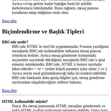
Ayrıca cevap gelene kadar başlığın basit bir şekilde
darbelenmesi mümkündür. Buna rağmen, mesaj panosu
kurallarını takip ettiğinize emin olun.
Başa dön
Biçimlendirme ve Başlık Tipleri
BBCode nedir?
BBCode HTML’in özel bir uygulamasıdır. Foruma yazdığınız
mesajlarda BBCode kullanabilme imkanını mesaj panosu
yöneticisi belirler. Ayrıca mesaj gönderme formundaki
seçenekler sayesinde dilediğiniz mesajlarda BBCode’u iptal
etmeniz mümkündür. BBCode, HTML’e benzer tarzdadır
fakat etiketler < ve > yerine köşeli parantez içine alınır: [ ve ].
Ayrıca neyin nasıl görüntüleneceği daha iyi kontrol edilebilir.
BBCode hakkında daha geniş bilgiler için, mesaj gönderme
sayfasından ulaşabileceğiniz rehbere bakınız.
Başa dön
HTML kullanabilir miyim?
Hayır. Bu mesaj panosunda HTML mesajları göndermek ve
farklı HTML kodları kullanmak mümkün değildir. Daha fazla